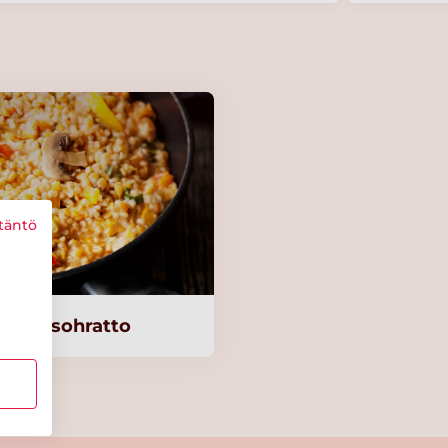
täntö
kasvisohratto