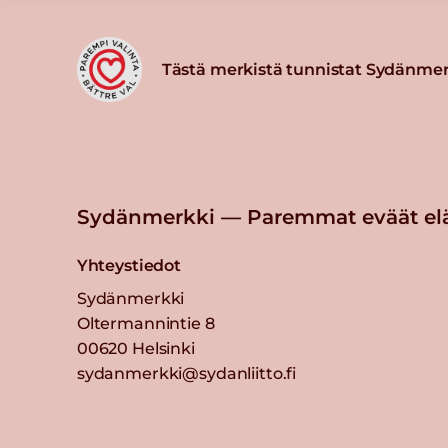
Tästä merkistä tunnistat Sydänmer
Sydänmerkki — Paremmat eväät el
Yhteystiedot
Sydänmerkki
Oltermannintie 8
00620 Helsinki
sydanmerkki@sydanliitto.fi