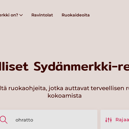
rkki on?
Ravintolat
Ruokaideoita
lliset Sydänmerkki-re
ltä ruokaohjeita, jotka auttavat terveellisen 
kokoamista
Raja