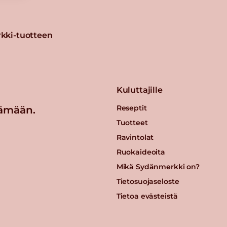
kki-tuotteen
Kuluttajille
Reseptit
ämään.
Tuotteet
Ravintolat
Ruokaideoita
Mikä Sydänmerkki on?
Tietosuojaseloste
Tietoa evästeistä