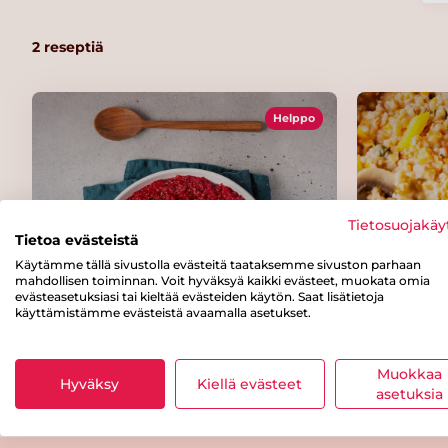
2
reseptiä
Helppo
Tietosuojakäy
Tietoa evästeistä
Käytämme tällä sivustolla evästeitä taataksemme sivuston parhaan
mahdollisen toiminnan. Voit hyväksyä kaikki evästeet, muokata omia
evästeasetuksiasi tai kieltää evästeiden käytön. Saat lisätietoja
käyttämistämme evästeistä avaamalla asetukset.
Punajuuriohratto
Kookos-
Muokkaa
Hyväksy
Kiellä evästeet
asetuksia