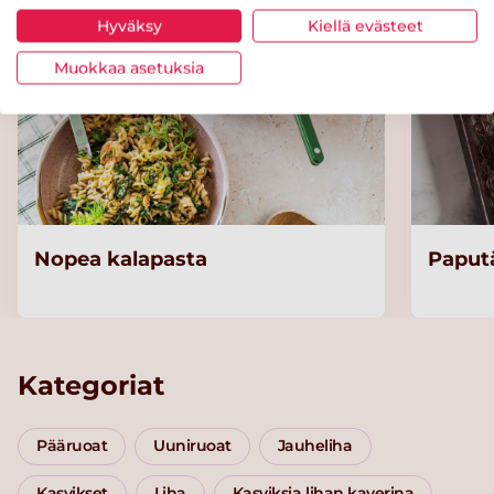
Hyväksy
Kiellä evästeet
Muokkaa asetuksia
Nopea kalapasta
Paputä
Kategoriat
Pääruoat
Uuniruoat
Jauheliha
Kasvikset
Liha
Kasviksia lihan kaverina