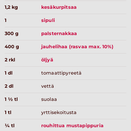
1,2 kg
kesäkurpitsaa
1
sipuli
300 g
palsternakkaa
400 g
jauhelihaa (rasvaa max. 10%)
2 rkl
öljyä
1 dl
tomaattipyreetä
2 dl
vettä
1 ½ tl
suolaa
1 tl
yrttisekoitusta
¼ tl
rouhittua mustapippuria