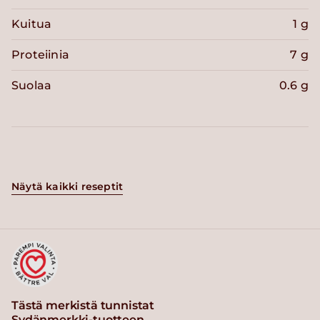
Kuitua
1 g
Proteiinia
7 g
Suolaa
0.6 g
Näytä kaikki reseptit
Tästä merkistä tunnistat
Sydänmerkki-tuotteen