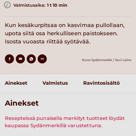
Valmistusaika:
1 t 10 min
Kun kesäkurpitsaa on kasvimaa pullollaan,
upota siitä osa herkulliseen paistokseen.
Isosta vuoasta riittää syötävää.
Kuva: Sydänmerkki / Suvi Laine
Ainekset
Valmistus
Ravintosisältö
Ainekset
Resepteissä punaisella merkityt tuotteet löydät
kaupassa Sydänmerkillä varustettuna.