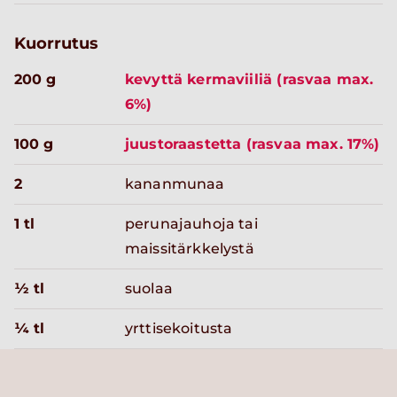
Kuorrutus
200 g
kevyttä kermaviiliä (rasvaa max.
6%)
100 g
juustoraastetta (rasvaa max. 17%)
2
kananmunaa
1 tl
perunajauhoja tai
maissitärkkelystä
½ tl
suolaa
¼ tl
yrttisekoitusta