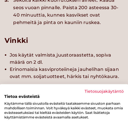
5.
Sekoita kaikki kuorrutuksen aineet. Kaada
seos vuoan pinnalle. Paista 200 asteessa 30-
40 minuuttia, kunnes kasvikset ovat
pehmeitä ja pinta on kauniin ruskea.
Vinkki
Jos käytät valmista
juustoraastetta, sopiva
määrä on 2 dl.
Erinomaisia kasviproteiineja jauhelihan sijaan
ovat mm. soijatuotteet, härkis tai nyhtökaura.
Tietosuojakäytäntö
Tietoa evästeistä
Käytämme tällä sivustolla evästeitä taataksemme sivuston parhaan
mahdollisen toiminnan. Voit hyväksyä kaikki evästeet, muokata omia
Kokeile myös näitä reseptejä
evästeasetuksiasi tai kieltää evästeiden käytön. Saat lisätietoja
käyttämistämme evästeistä avaamalla asetukset.