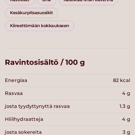
Kesäkurpitsasuosikit
Kiireettömään kokkaukseen
Ravintosisältö / 100 g
Energiaa
82 kcal
Rasvaa
4 g
josta tyydyttynyttä rasvaa
1.3 g
Hiilihydraatteja
4 g
josta sokereita
3 g