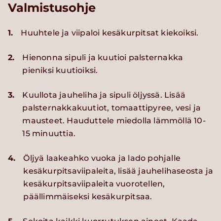
Valmistusohje
1.
Huuhtele ja viipaloi kesäkurpitsat kiekoiksi.
2.
Hienonna sipuli ja kuutioi palsternakka
pieniksi kuutioiksi.
3.
Kuullota jauheliha ja sipuli öljyssä. Lisää
palsternakkakuutiot, tomaattipyree, vesi ja
mausteet. Hauduttele miedolla lämmöllä 10-
15 minuuttia.
4.
Öljyä laakeahko vuoka ja lado pohjalle
kesäkurpitsaviipaleita, lisää jauhelihaseosta ja
kesäkurpitsaviipaleita vuorotellen,
päällimmäiseksi kesäkurpitsaa.