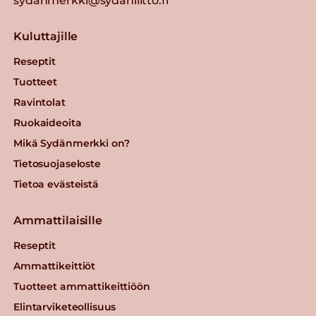
sydanmerkki@sydanliitto.fi
Kuluttajille
Reseptit
Tuotteet
Ravintolat
Ruokaideoita
Mikä Sydänmerkki on?
Tietosuojaseloste
Tietoa evästeistä
Ammattilaisille
Reseptit
Ammattikeittiöt
Tuotteet ammattikeittiöön
Elintarviketeollisuus