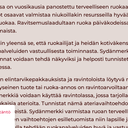
sa on vuosikausia panostettu terveelliseen ruokaa
 osaavat valmistaa niukoillakin resursseilla hyvää
uokaa. Ravitsemuslaadultaan ruoka päiväkodeissa
maista.
 yleensä se, että ruokailijat ja heidän kotiväkens
apalveluiden vastuullisesta toiminnasta. Sydänmerk
linnat voidaan tehdä näkyviksi ja helposti tunnistet
essa.
elintarvikepakkauksista ja ravintoloista löytyvä 
kyseinen tuote tai ruoka-annos on ravintoarvoilta
erkkiä voidaan käyttää ravintolassa, jossa tarjolla 
kaisia aterioita. Tunnistat nämä ateriavaihtoehdot
nmerkeistä. Sydänmerkki varmistaa ruoan terveell
täntö
ellisten vaihtoehtojen esilletuomista niin lapsille 
Sen avulla tehdään ruokapalveluiden hyvä ja vastu