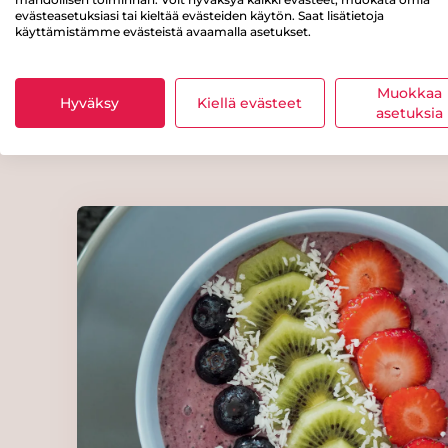
evästeasetuksiasi tai kieltää evästeiden käytön. Saat lisätietoja
näkyväksi!
käyttämistämme evästeistä avaamalla asetukset.
Kun haluat varm
Muokkaa
omassa kunnass
Hyväksy
Kiellä evästeet
asetuksia