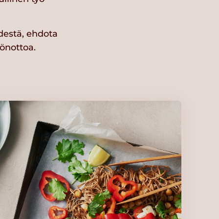
ydestä, ehdota
önottoa.