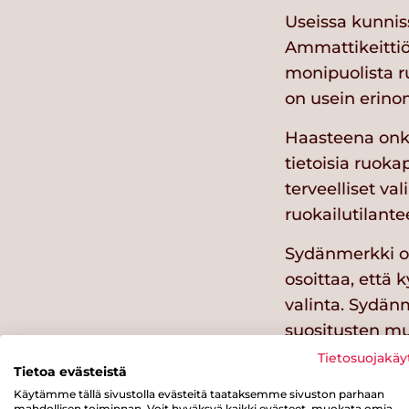
Useissa kunnis
Ammattikeittiöt
monipuolista r
on usein erino
Haasteena onkin
tietoisia ruok
terveelliset va
ruokailutilante
Sydänmerkki on 
osoittaa, että 
valinta. Sydänm
suositusten mu
linjaston Sydä
Tietosuojakäy
Tietoa evästeistä
helpottaa terve
Käytämme tällä sivustolla evästeitä taataksemme sivuston parhaan
huoltajilleen. 
mahdollisen toiminnan. Voit hyväksyä kaikki evästeet, muokata omia