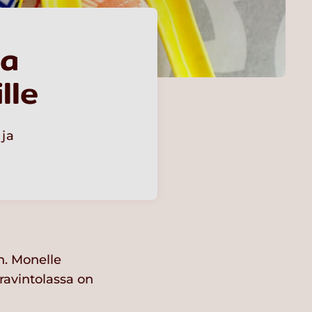
aa
lle
 ja
n. Monelle
öravintolassa on