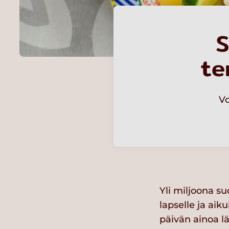
S
te
Vo
Yli miljoona su
lapselle ja aik
päivän ainoa 