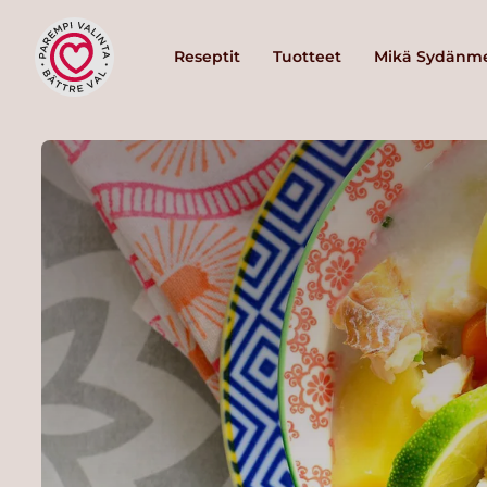
Reseptit
Tuotteet
Mikä Sydänme