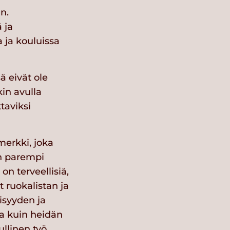
n.
 ja
 ja kouluissa
ä eivät ole
in avulla
taviksi
merkki, joka
an parempi
on terveellisiä,
 ruokalistan ja
isyyden ja
ja kuin heidän
ullinen työ