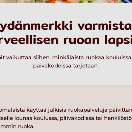
ydänmerkki varmist
rveellisen ruoan lapsi
it vaikuttaa siihen, minkälaista ruokaa kouluissa
päiväkodeissa tarjotaan.
omalaista käyttää julkisia ruokapalveluja päivittäi
uiselle lounas koulussa, päiväkodissa tai henkilöst
lämmin ruoka.