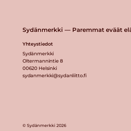
Sydänmerkki — Paremmat eväät el
Yhteystiedot
Sydänmerkki
Oltermannintie 8
00620 Helsinki
sydanmerkki@sydanliitto.fi
© Sydänmerkki 2026