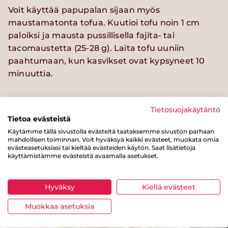
Voit käyttää papupalan sijaan myös
maustamatonta tofua. Kuutioi tofu noin 1 cm
paloiksi ja mausta pussillisella fajita- tai
tacomaustetta (25-28 g). Laita tofu uuniin
paahtumaan, kun kasvikset ovat kypsyneet 10
minuuttia.
Tietosuojakäytäntö
Tietoa evästeistä
Kokeile myös näitä reseptejä
Käytämme tällä sivustolla evästeitä taataksemme sivuston parhaan
mahdollisen toiminnan. Voit hyväksyä kaikki evästeet, muokata omia
evästeasetuksiasi tai kieltää evästeiden käytön. Saat lisätietoja
käyttämistämme evästeistä avaamalla asetukset.
Helppo
Hyväksy
Kiellä evästeet
Muokkaa asetuksia