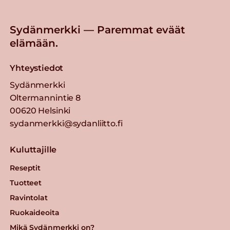
Sydänmerkki — Paremmat eväät
elämään.
Yhteystiedot
Sydänmerkki
Oltermannintie 8
00620 Helsinki
sydanmerkki@sydanliitto.fi
Kuluttajille
Reseptit
Tuotteet
Ravintolat
Ruokaideoita
Mikä Sydänmerkki on?