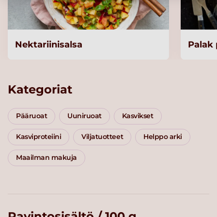
Nektariinisalsa
Palak
Kategoriat
Pääruoat
Uuniruoat
Kasvikset
Kasviproteiini
Viljatuotteet
Helppo arki
Maailman makuja
Ravintosisältö / 100 g