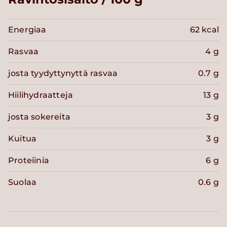
Energiaa
62 kcal
Rasvaa
4 g
josta tyydyttynyttä rasvaa
0.7 g
Hiilihydraatteja
13 g
josta sokereita
3 g
Kuitua
3 g
Proteiinia
6 g
Suolaa
0.6 g