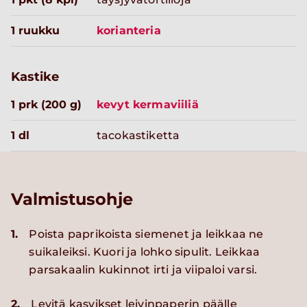
1 ruukku
korianteria
Kastike
1 prk (200 g)
kevyt kermaviiliä
1 dl
tacokastiketta
Valmistusohje
1.
Poista paprikoista siemenet ja leikkaa ne
suikaleiksi. Kuori ja lohko sipulit. Leikkaa
parsakaalin kukinnot irti ja viipaloi varsi.
2.
Levitä kasvikset leivinpaperin päälle