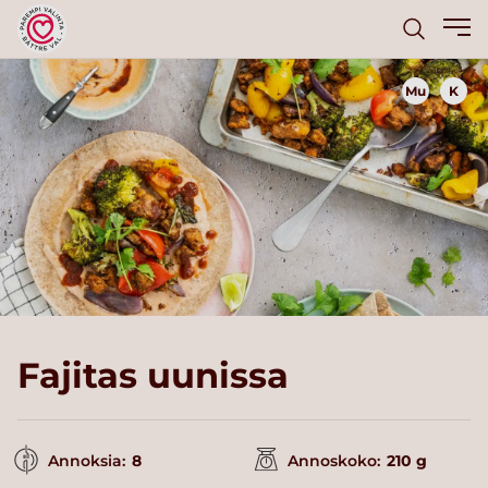
Mu
K
Fajitas uunissa
Annoksia:
8
Annoskoko:
210 g