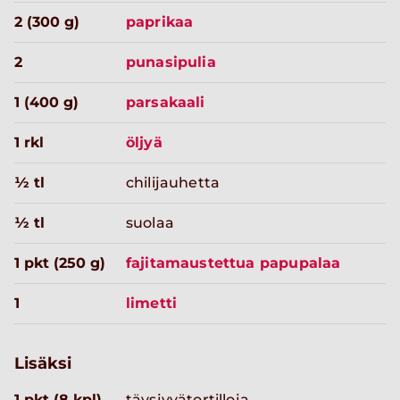
2 (300 g)
paprikaa
2
punasipulia
1 (400 g)
parsakaali
1 rkl
öljyä
½ tl
chilijauhetta
½ tl
suolaa
1 pkt (250 g)
fajitamaustettua papupalaa
1
limetti
Lisäksi
1 pkt (8 kpl)
täysjyvätortilloja