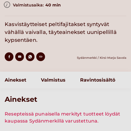
Valmistusaika:
40 min
Kasvistäytteiset peltifajitakset syntyvät
vähällä vaivalla, täyteainekset uunipellillä
kypsentäen.
Sydänmerkki / Kirsi-Marja Savola
Ainekset
Valmistus
Ravintosisältö
Ainekset
Resepteissä punaisella merkityt tuotteet löydät
kaupassa Sydänmerkillä varustettuna.