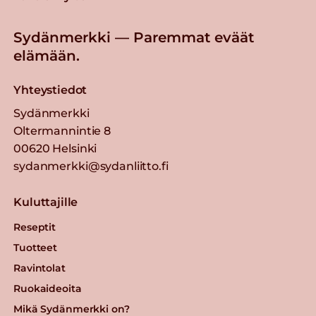
Sydänmerkki — Paremmat eväät
elämään.
Yhteystiedot
Sydänmerkki
Oltermannintie 8
00620 Helsinki
sydanmerkki@sydanliitto.fi
Kuluttajille
Reseptit
Tuotteet
Ravintolat
Ruokaideoita
Mikä Sydänmerkki on?