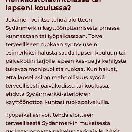
lapseni koulussa?
Jokainen voi itse tehdä aloitteen
Sydänmerkin käyttöönottamisesta omassa
kunnassaan tai työpaikassaan. Toive
terveelliseen ruokaan syntyy usein
esimerkiksi halusta saada lapsen kouluun tai
päiväkotiin tarjolle lapsen kasvua ja kehitystä
tukevaa monipuolista ruokaa. Kun haluat,
että lapsellasi on mahdollisuus syödä
terveellisesti päiväkodissa tai koulussa,
ehdota Sydänmerkki-aterioiden
käyttöönottoa kuntasi ruokapalveluille.
Työpaikallasi voit tehdä aloitteen
terveellisestä Sydänmerkin mukaisesta
ruokatarjonnasta palvelun tarjoajalle. Myös