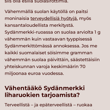
siis olla esillä suolasirottimia.
Vähemmällä suolan käytöllä on paitsi
moninaisia
terveydellisiä hyötyjä
, myös
kansantaloudellista merkitystä.
Sydänmerkki-ruoassa on suolaa arviolta 1 g
vähemmän kuin vastaavan tyyppisessä
Sydänmerkittömässä annoksessa. Jos me
kaikki suomalaiset söisimme gramman
vähemmän suolaa päivittäin, säästettäisiin
yhteiskunnan varoja keskimäärin 70
miljoonaa euroa vuodessa.
Vähentääkö Sydänmerkki
liharuokien tarjoamista?
Terveellistä – ja epäterveellistä – ruokaa