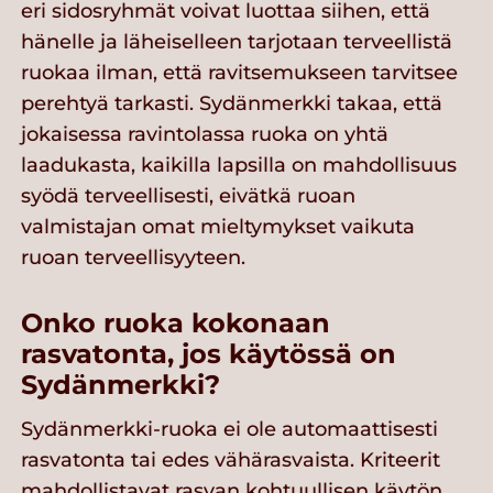
eri sidosryhmät voivat luottaa siihen, että
hänelle ja läheiselleen tarjotaan terveellistä
ruokaa ilman, että ravitsemukseen tarvitsee
perehtyä tarkasti. Sydänmerkki takaa, että
jokaisessa ravintolassa ruoka on yhtä
laadukasta, kaikilla lapsilla on mahdollisuus
syödä terveellisesti, eivätkä ruoan
valmistajan omat mieltymykset vaikuta
ruoan terveellisyyteen.
Onko ruoka kokonaan
rasvatonta, jos käytössä on
Sydänmerkki?
Sydänmerkki-ruoka ei ole automaattisesti
rasvatonta tai edes vähärasvaista. Kriteerit
mahdollistavat rasvan kohtuullisen käytön