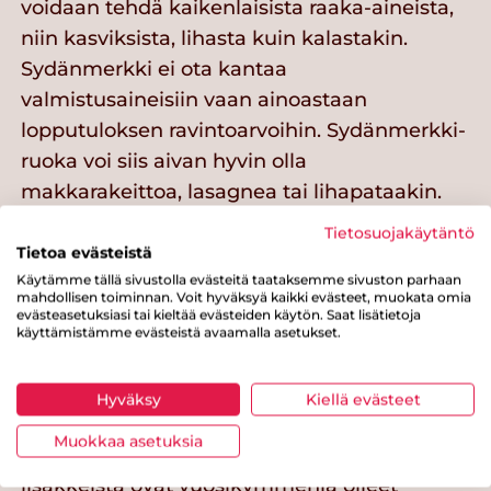
voidaan tehdä kaikenlaisista raaka-aineista,
niin kasviksista, lihasta kuin kalastakin.
Sydänmerkki ei ota kantaa
valmistusaineisiin vaan ainoastaan
lopputuloksen ravintoarvoihin. Sydänmerkki-
ruoka voi siis aivan hyvin olla
makkarakeittoa, lasagnea tai lihapataakin.
Tietosuojakäytäntö
Kunnassamme harkitaan
Tietoa evästeistä
Käytämme tällä sivustolla evästeitä taataksemme sivuston parhaan
Sydänmerkin käyttöönottoa
mahdollisen toiminnan. Voit hyväksyä kaikki evästeet, muokata omia
kouluissa. Mikä muuttuu?
evästeasetuksiasi tai kieltää evästeiden käytön. Saat lisätietoja
käyttämistämme evästeistä avaamalla asetukset.
Välttämättä ei mikään. Sydänmerkki-
ateriaan kuuluu pääruoka lisäkkeineen,
Hyväksy
Kiellä evästeet
leipää levitteineen, maitoa tai piimää ja
Muokkaa asetuksia
kasviksia öljykastikkeen kera. Useimmat
lisäkkeistä ovat vuosikymmeniä olleet