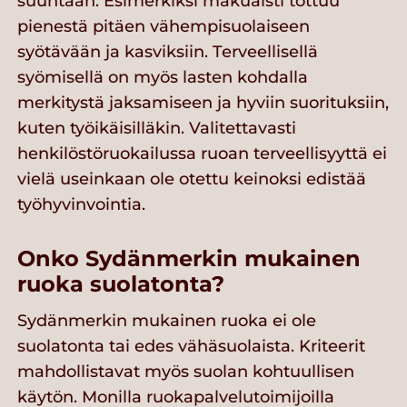
suuntaan. Esimerkiksi makuaisti tottuu
pienestä pitäen vähempisuolaiseen
syötävään ja kasviksiin. Terveellisellä
syömisellä on myös lasten kohdalla
merkitystä jaksamiseen ja hyviin suorituksiin,
kuten työikäisilläkin. Valitettavasti
henkilöstöruokailussa ruoan terveellisyyttä ei
vielä useinkaan ole otettu keinoksi edistää
työhyvinvointia.
Onko Sydänmerkin mukainen
ruoka suolatonta?
Sydänmerkin mukainen ruoka ei ole
suolatonta tai edes vähäsuolaista. Kriteerit
mahdollistavat myös suolan kohtuullisen
käytön. Monilla ruokapalvelutoimijoilla