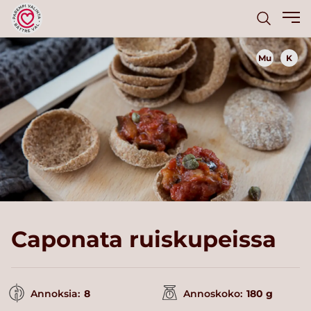
Mu
K
Caponata ruiskupeissa
Annoksia:
8
Annoskoko:
180 g