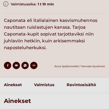
Valmistusaika:
1 t 10 min
Caponata eli italialainen kasvismuhennos
nautitaan ruislastujen kanssa. Tarjoa
Caponata-kupit sopivat tarjottaviksi niin
juhlaviin hetkiin, kuin arkisemmaksi
naposteluherkuksi.
Kuva: Sydänmerkki / Hannele Hyvärinen
Ainekset
Valmistus
Ravintosisältö
Ainekset