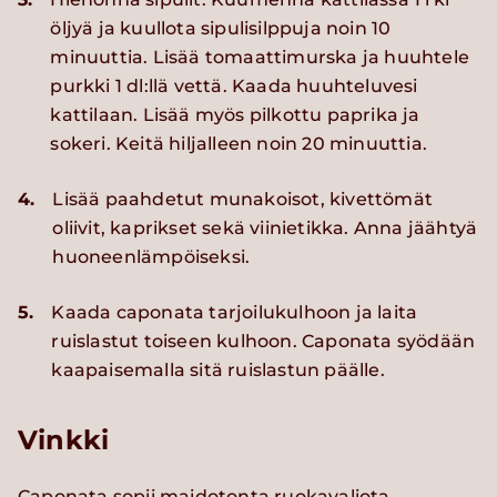
öljyä ja kuullota sipulisilppuja noin 10
minuuttia. Lisää tomaattimurska ja huuhtele
purkki 1 dl:llä vettä. Kaada huuhteluvesi
kattilaan. Lisää myös pilkottu paprika ja
sokeri. Keitä hiljalleen noin 20 minuuttia.
4.
Lisää paahdetut munakoisot, kivettömät
oliivit, kaprikset sekä viinietikka. Anna jäähtyä
huoneenlämpöiseksi.
5.
Kaada caponata tarjoilukulhoon ja laita
ruislastut toiseen kulhoon. Caponata syödään
kaapaisemalla sitä ruislastun päälle.
Vinkki
Caponata sopii maidotonta ruokavaliota