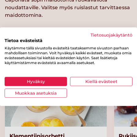
noudattaville. Valitse myös ruislastut tarvittaessa
maidottomina.
Tietosuojakäytäntö
Tietoa evästeistä
Kokeile myös näitä reseptejä
Käytämme tällä sivustolla evästeitä taataksemme sivuston parhaan
mahdollisen toiminnan. Voit hyväksyä kaikki evästeet, muokata omia
evästeasetuksiasi tai kieltää evästeiden käytön. Saat lisätietoja
käyttämistämme evästeistä avaamalla asetukset.
Helppo
Hyväksy
Kiellä evästeet
Muokkaa asetuksia
Klementiinisorbetti
Rukiis