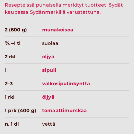
Resepteissä punaisella merkityt tuotteet löydät
kaupassa Sydänmerkillä varustettuna.
2 (600 g)
munakoisoa
¾ –1 tl
suolaa
2 rkl
öljyä
1
sipuli
2–3
valkosipulinkynttä
1 rkl
öljyä
1 prk (400 g)
tomaattimurskaa
n. 1 dl
vettä