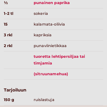
½
punainen paprika
1–2 tl
sokeria
15
kalamata-oliivia
3 rkl
kapriksia
2 rkl
punaviinietikkaa
tuoretta lehtipersiljaa tai
timjamia
(sitruunamehua)
Tarjoiluun
150 g
ruislastuja