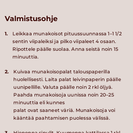
Valmistusohje
1.
Leikkaa munakoisot pituussuunnassa 1–1 1/2
sentin viipaleiksi ja pilko viipaleet 4 osaan.
Ripottele päälle suolaa. Anna seistä noin 15
minuuttia.
2.
Kuivaa munakoisopalat talouspaperilla
huolellisesti. Laita palat leivinpaperin päälle
uunipellille. Valuta päälle noin 2 rkl öljyä.
Paahda munakoisoja uunissa noin 20–25
minuuttia eli kunnes
palat ovat saaneet väriä. Munakoisoja voi
kääntää paahtamisen puolessa välissä.
3.
Hienonna sipulit. Kuumenna kattilassa 1 rkl