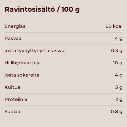
Ravintosisältö / 100 g
Energiaa
90 kcal
Rasvaa
4 g
josta tyydyttynyttä rasvaa
0.3 g
Hiilihydraatteja
10 g
josta sokereita
4 g
Kuitua
3 g
Proteiinia
2 g
Suolaa
0.8 g