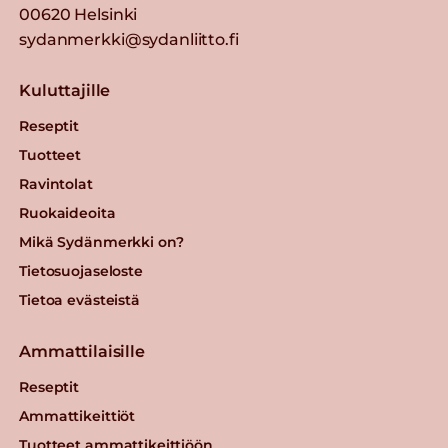
00620 Helsinki
sydanmerkki@sydanliitto.fi
Kuluttajille
Reseptit
Tuotteet
Ravintolat
Ruokaideoita
Mikä Sydänmerkki on?
Tietosuojaseloste
Tietoa evästeistä
Ammattilaisille
Reseptit
Ammattikeittiöt
Tuotteet ammattikeittiöön