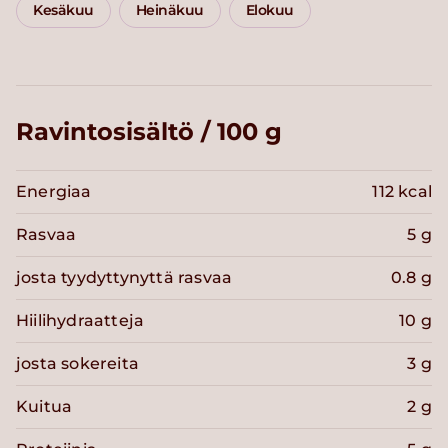
Kesäkuu
Heinäkuu
Elokuu
Ravintosisältö / 100 g
Energiaa
112 kcal
Rasvaa
5 g
josta tyydyttynyttä rasvaa
0.8 g
Hiilihydraatteja
10 g
josta sokereita
3 g
Kuitua
2 g