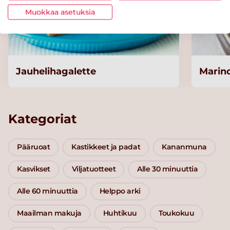
Muokkaa asetuksia
Jauhelihagalette
Marino
Kategoriat
Pääruoat
Kastikkeet ja padat
Kananmuna
Kasvikset
Viljatuotteet
Alle 30 minuuttia
Alle 60 minuuttia
Helppo arki
Maailman makuja
Huhtikuu
Toukokuu