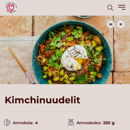
M
K
Kimchinuudelit
Annoksia:
4
Annoskoko:
250 g