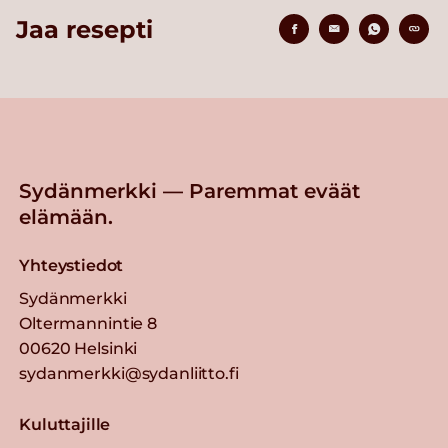
Jaa resepti
Sydänmerkki — Paremmat eväät
elämään.
Yhteystiedot
Sydänmerkki
Oltermannintie 8
00620 Helsinki
sydanmerkki@sydanliitto.fi
Kuluttajille