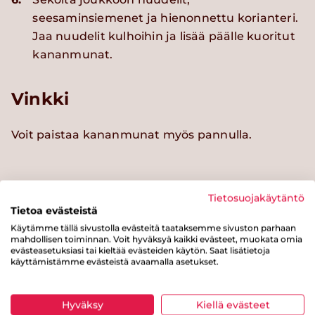
seesaminsiemenet ja hienonnettu korianteri.
Jaa nuudelit kulhoihin ja lisää päälle kuoritut
kananmunat.
Vinkki
Voit paistaa kananmunat myös pannulla.
Tietosuojakäytäntö
Kokeile myös näitä reseptejä
Tietoa evästeistä
Käytämme tällä sivustolla evästeitä taataksemme sivuston parhaan
mahdollisen toiminnan. Voit hyväksyä kaikki evästeet, muokata omia
evästeasetuksiasi tai kieltää evästeiden käytön. Saat lisätietoja
käyttämistämme evästeistä avaamalla asetukset.
Hyväksy
Kiellä evästeet