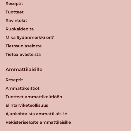
Reseptit
Tuotteet
Ravintolat
Ruokaideoita
Mikä Sydänmerkki on?
Tietosuojaseloste
Tietoa evästeistä
Ammattilaisille
Reseptit
Ammattikeittiöt
Tuotteet ammattikeittiöön
Elintarviketeollisuus
Ajankohtaista ammattilaisille
Rekisteriseloste ammattilaisille