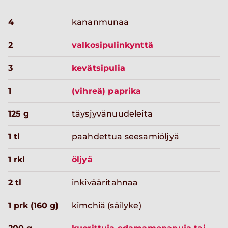
4
kananmunaa
2
valkosipulinkynttä
3
kevätsipulia
1
(vihreä) paprika
125 g
täysjyvänuudeleita
1 tl
paahdettua seesamiöljyä
1 rkl
öljyä
2 tl
inkivääritahnaa
1 prk (160 g)
kimchiä (säilyke)