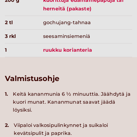
200 g
kuorittuja edamamepapuja tai
herneitä (pakaste)
2 tl
gochujang-tahnaa
3 rkl
seesaminsiemeniä
1
ruukku korianteria
Valmistusohje
1.
Keitä kananmunia 6 ½ minuuttia. Jäähdytä ja
kuori munat. Kananmunat saavat jäädä
löysiksi.
2.
Viipaloi valkosipulinkynnet ja suikaloi
kevätsipulit ja paprika.