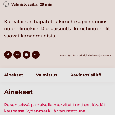
Valmistusaika:
25 min
Korealainen hapatettu kimchi sopii mainiosti
nuudeliruokiin. Ruokaisuutta kimchinuudelit
saavat kananmunista.
Kuva: Sydänmerkki / Kirsi-Marja Savola
Ainekset
Valmistus
Ravintosisältö
Ainekset
Resepteissä punaisella merkityt tuotteet löydät
kaupassa Sydänmerkillä varustettuna.