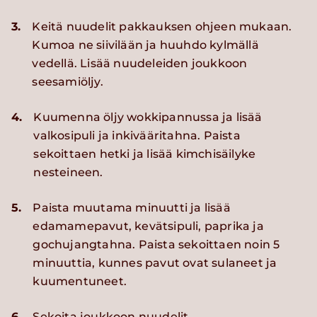
3.
Keitä nuudelit pakkauksen ohjeen mukaan.
Kumoa ne siivilään ja huuhdo kylmällä
vedellä. Lisää nuudeleiden joukkoon
seesamiöljy.
4.
Kuumenna öljy wokkipannussa ja lisää
valkosipuli ja inkivääritahna. Paista
sekoittaen hetki ja lisää kimchisäilyke
nesteineen.
5.
Paista muutama minuutti ja lisää
edamamepavut, kevätsipuli, paprika ja
gochujangtahna. Paista sekoittaen noin 5
minuuttia, kunnes pavut ovat sulaneet ja
kuumentuneet.
6.
Sekoita joukkoon nuudelit,