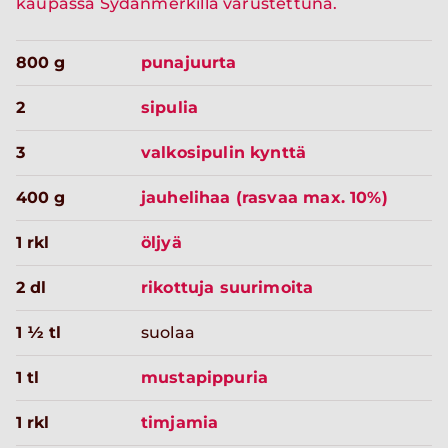
kaupassa Sydänmerkillä varustettuna.
800 g
punajuurta
2
sipulia
3
valkosipulin kynttä
400 g
jauhelihaa (rasvaa max. 10%)
1 rkl
öljyä
2 dl
rikottuja suurimoita
1 ½ tl
suolaa
1 tl
mustapippuria
1 rkl
timjamia