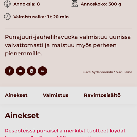
Annoksia:
8
Annoskoko:
300 g
Valmistusaika:
1 t 20 min
Punajuuri-jauhelihavuoka valmistuu uunissa
vaivattomasti ja maistuu myös perheen
pienemmille.
Kuva: Sydänmerkki / Suvi Laine
Ainekset
Valmistus
Ravintosisältö
Ainekset
Resepteissä punaisella merkityt tuotteet löydät