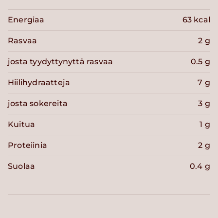
Energiaa
63 kcal
Rasvaa
2 g
josta tyydyttynyttä rasvaa
0.5 g
Hiilihydraatteja
7 g
josta sokereita
3 g
Kuitua
1 g
Proteiinia
2 g
Suolaa
0.4 g