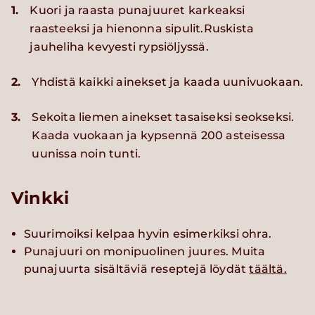
1.
Kuori ja raasta punajuuret karkeaksi
raasteeksi ja hienonna sipulit.Ruskista
jauheliha kevyesti rypsiöljyssä.
2.
Yhdistä kaikki ainekset ja kaada uunivuokaan.
3.
Sekoita liemen ainekset tasaiseksi seokseksi.
Kaada vuokaan ja kypsennä 200 asteisessa
uunissa noin tunti.
Vinkki
Suurimoiksi kelpaa hyvin esimerkiksi ohra.
Punajuuri on monipuolinen juures. Muita
punajuurta sisältäviä reseptejä löydät
täältä.