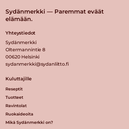
Sydänmerkki — Paremmat eväät
elämään.
Yhteystiedot
Sydänmerkki
Oltermannintie 8
00620 Helsinki
sydanmerkki@sydanliitto.fi
Kuluttajille
Reseptit
Tuotteet
Ravintolat
Ruokaideoita
Mikä Sydänmerkki on?