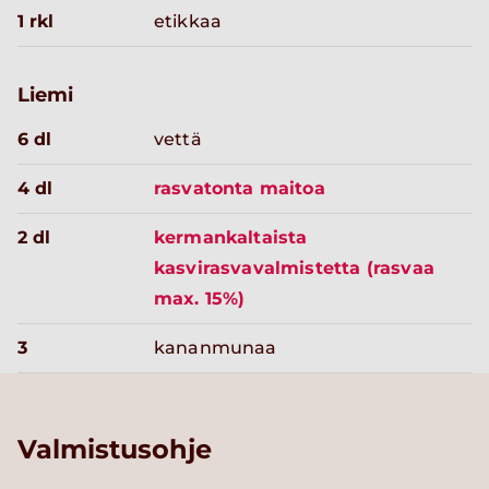
1 rkl
etikkaa
Liemi
6 dl
vettä
4 dl
rasvatonta maitoa
2 dl
kermankaltaista
kasvirasvavalmistetta (rasvaa
max. 15%)
3
kananmunaa
Valmistusohje