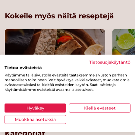
Kokeile myös näitä reseptejä
Tietosuojakäytäntö
Tietoa evästeistä
Käytämme tällä sivustolla evästeitä taataksemme sivuston parhaan
mahdollisen toiminnan. Voit hyväksyä kaikki evästeet, muokata omia
evästeasetuksiasi tai kieltää evästeiden käytön. Saat lisätietoja
käyttämistämme evästeistä avaamalla asetukset.
Kasviswrapit
Kikhe
Hyväksy
Kiellä evästeet
Muokkaa asetuksia
Kategoriat