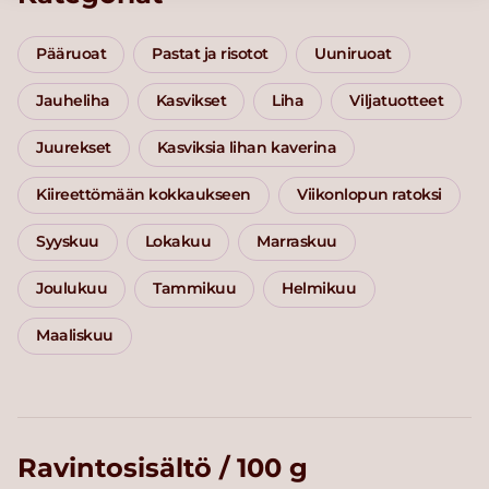
Pääruoat
Pastat ja risotot
Uuniruoat
Jauheliha
Kasvikset
Liha
Viljatuotteet
Juurekset
Kasviksia lihan kaverina
Kiireettömään kokkaukseen
Viikonlopun ratoksi
Syyskuu
Lokakuu
Marraskuu
Joulukuu
Tammikuu
Helmikuu
Maaliskuu
Ravintosisältö / 100 g