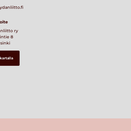
anliitto.fi
oite
liitto ry
ntie 8
sinki
 kartalla