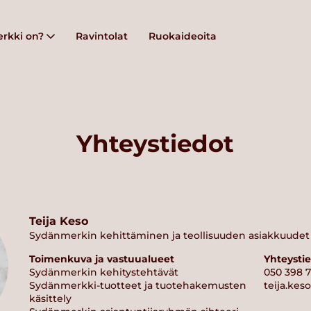
rkki on?
Ravintolat
Ruokaideoita
Yhteystiedot
Teija Keso
Sydänmerkin kehittäminen ja teollisuuden asiakkuudet
Toimenkuva ja vastuualueet
Yhteysti
Sydänmerkin kehitystehtävät
050 398 
Sydänmerkki-tuotteet ja tuotehakemusten
teija.kes
käsittely