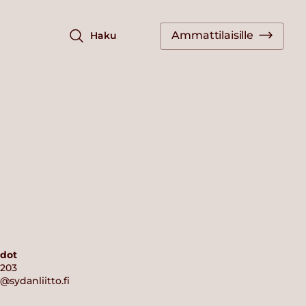
Ammattilaisille
Haku
edot
7203
o@sydanliitto.fi