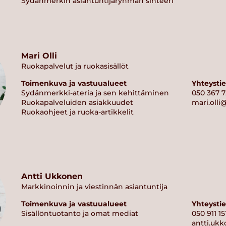
Sydänmerkin asiantuntijaryhmän sihteeri
Mari Olli
Ruokapalvelut ja ruokasisällöt
Toimenkuva ja vastuualueet
Yhteysti
Sydänmerkki-ateria ja sen kehittäminen
050 367 
Ruokapalveluiden asiakkuudet
mari.olli@
Ruokaohjeet ja ruoka-artikkelit
Antti Ukkonen
Markkinoinnin ja viestinnän asiantuntija
Toimenkuva ja vastuualueet
Yhteysti
Sisällöntuotanto ja omat mediat
050 911 15
antti.ukk