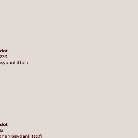
edot
7233
sydanliitto.fi
edot
12
onen@sydanliitto.fi