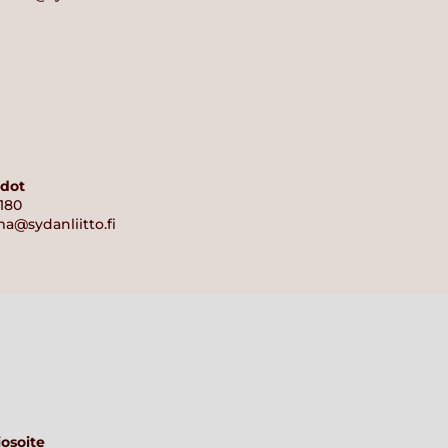
edot
180
ma@sydanliitto.fi
osoite