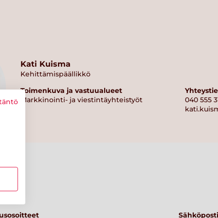
Kati Kuisma
Kehittämispäällikkö
Toimenkuva ja vastuualueet
Yhteysti
Markkinointi- ja viestintäyhteistyöt
040 555 3
täntö
kati.kuis
usosoitteet
Sähköposti