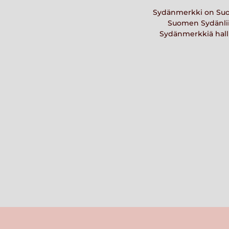
Sydänmerkki on Suom
Suomen Sydänliit
Sydänmerkkiä halli