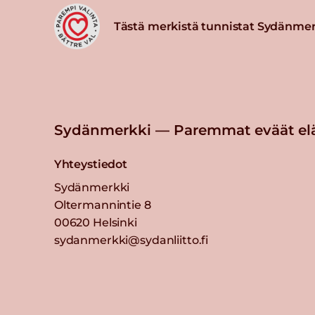
Tästä merkistä tunnistat Sydänmer
Sydänmerkki — Paremmat eväät el
Yhteystiedot
Sydänmerkki
Oltermannintie 8
00620 Helsinki
sydanmerkki@sydanliitto.fi