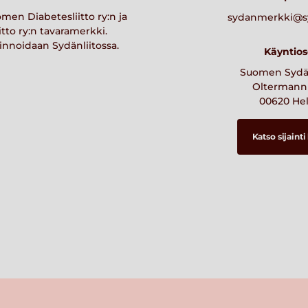
en Diabetesliitto ry:n ja
sydanmerkki@syd
to ry:n tavaramerkki.
nnoidaan Sydänliitossa.
Käyntios
Suomen Sydän
Oltermanni
00620 Hel
Katso sijainti