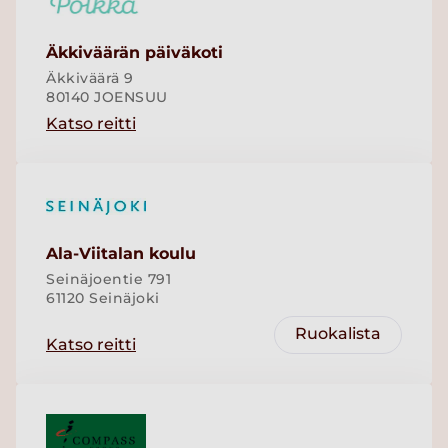
Äkkiväärän päiväkoti
Äkkiväärä 9
80140 JOENSUU
Katso reitti
Ala-Viitalan koulu
Seinäjoentie 791
61120 Seinäjoki
Ruokalista
Katso reitti