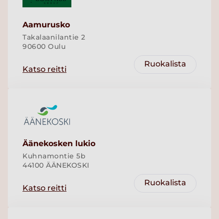
Aamurusko
Takalaanilantie 2
90600 Oulu
Ruokalista
Katso reitti
Äänekosken lukio
Kuhnamontie 5b
44100 ÄÄNEKOSKI
Ruokalista
Katso reitti