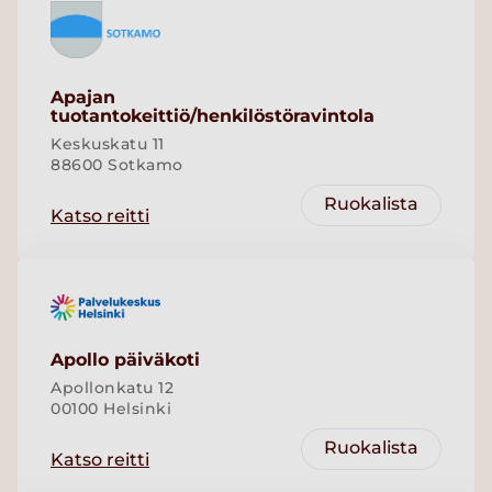
Apajan
tuotantokeittiö/henkilöstöravintola
Keskuskatu 11
88600 Sotkamo
Ruokalista
Katso reitti
Apollo päiväkoti
Apollonkatu 12
00100 Helsinki
Ruokalista
Katso reitti