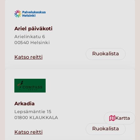
Ariel päiväkoti
Arielinkatu 6
00540 Helsinki
Ruokalista
Katso reitti
Arkadia
Lepsämäntie 15
Kartta
01800 KLAUKKALA
Ruokalista
Katso reitti