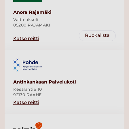
Anora Rajamäki
Valta-akseli
05200 RAJAMÄKI
Ruokalista
Katso reitti
Antinkankaan Palvelukoti
Kesäläntie 10
92130 RAAHE
Katso reitti