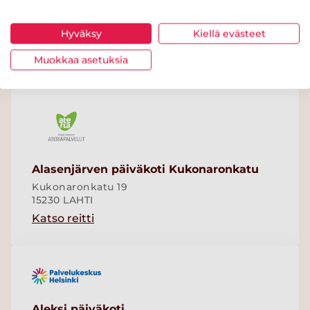
Alasenjärven koulu
Opinkatu 4
Hyväksy
Kiellä evästeet
15340 LAHTI
Muokkaa asetuksia
Katso reitti
Alasenjärven päiväkoti Kukonaronkatu
Kukonaronkatu 19
15230 LAHTI
Katso reitti
Aleksi päiväkoti