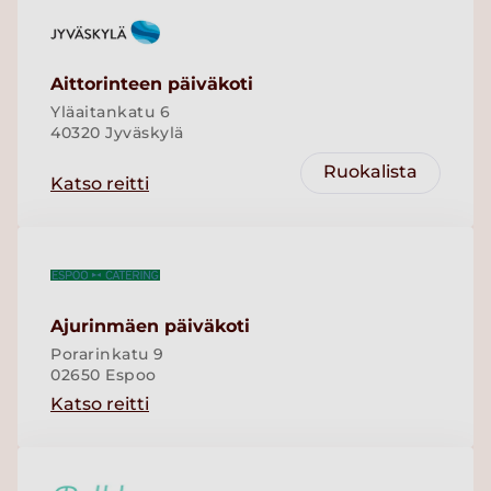
Aittorinteen päiväkoti
Yläaitankatu 6
40320 Jyväskylä
Ruokalista
Katso reitti
Ajurinmäen päiväkoti
Porarinkatu 9
02650 Espoo
Katso reitti