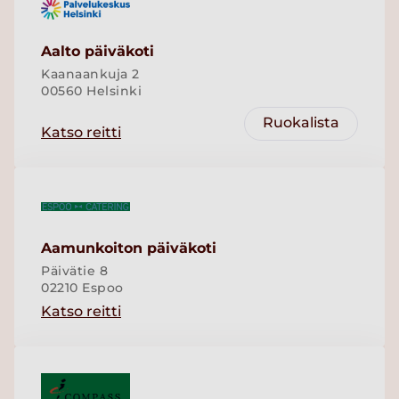
Aalto päiväkoti
Kaanaankuja 2
00560 Helsinki
Ruokalista
Katso reitti
Aamunkoiton päiväkoti
Päivätie 8
02210 Espoo
Katso reitti