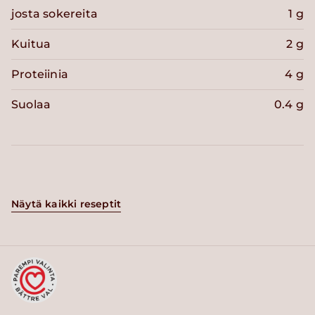
josta sokereita
1 g
Kuitua
2 g
Proteiinia
4 g
Suolaa
0.4 g
Näytä kaikki reseptit