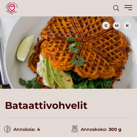
G
M
K
Bataattivohvelit
Annoksia:
4
Annoskoko:
300 g