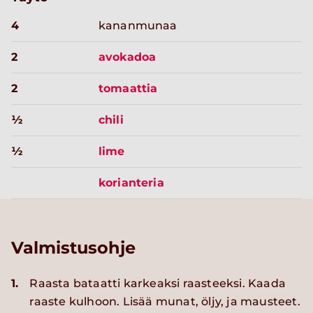
4
kananmunaa
2
avokadoa
2
tomaattia
½
chili
½
lime
korianteria
Valmistusohje
1.
Raasta bataatti karkeaksi raasteeksi. Kaada
raaste kulhoon. Lisää munat, öljy, ja mausteet.