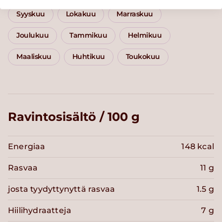
Syyskuu
Lokakuu
Marraskuu
Joulukuu
Tammikuu
Helmikuu
Maaliskuu
Huhtikuu
Toukokuu
Ravintosisältö / 100 g
Energiaa
148 kcal
Rasvaa
11 g
josta tyydyttynyttä rasvaa
1.5 g
Hiilihydraatteja
7 g