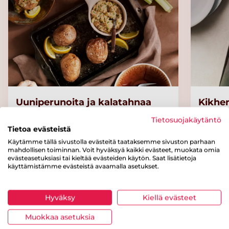
Uuniperunoita ja kalatahnaa
Kikhe
Tietosuojakäytäntö
Tietoa evästeistä
Käytämme tällä sivustolla evästeitä taataksemme sivuston parhaan
Kategoriat
mahdollisen toiminnan. Voit hyväksyä kaikki evästeet, muokata omia
evästeasetuksiasi tai kieltää evästeiden käytön. Saat lisätietoja
käyttämistämme evästeistä avaamalla asetukset.
Pääruoat
Pikaruoat
Välipalat ja jälkiruoat
Hyväksy
Kiellä evästeet
Letut ja pannarit
Kananmuna
Kasvikset
Muokkaa asetuksia
Peruna
Alle 60 minuuttia
Juurekset