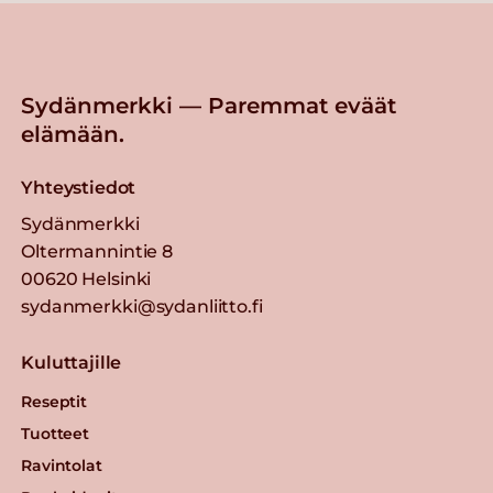
Sydänmerkki — Paremmat eväät
elämään.
Yhteystiedot
Sydänmerkki
Oltermannintie 8
00620 Helsinki
sydanmerkki@sydanliitto.fi
Kuluttajille
Reseptit
Tuotteet
Ravintolat