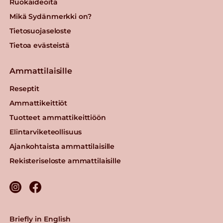
Ruokaideoita
Mikä Sydänmerkki on?
Tietosuojaseloste
Tietoa evästeistä
Ammattilaisille
Reseptit
Ammattikeittiöt
Tuotteet ammattikeittiöön
Elintarviketeollisuus
Ajankohtaista ammattilaisille
Rekisteriseloste ammattilaisille
Briefly in English