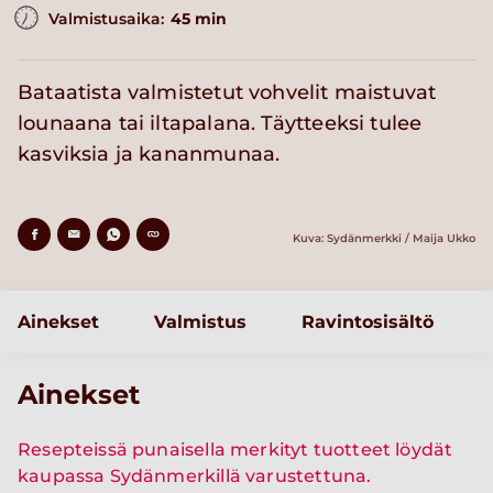
Valmistusaika:
45 min
Bataatista valmistetut vohvelit maistuvat
lounaana tai iltapalana. Täytteeksi tulee
kasviksia ja kananmunaa.
Kuva: Sydänmerkki / Maija Ukko
Ainekset
Valmistus
Ravintosisältö
Ainekset
Resepteissä punaisella merkityt tuotteet löydät
kaupassa Sydänmerkillä varustettuna.