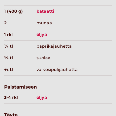
1 (400 g)
bataatti
2
munaa
1 rkl
öljyä
¼ tl
paprikajauhetta
¼ tl
suolaa
¼ tl
valkosipulijauhetta
Paistamiseen
3-4 rkl
öljyä
Täyte