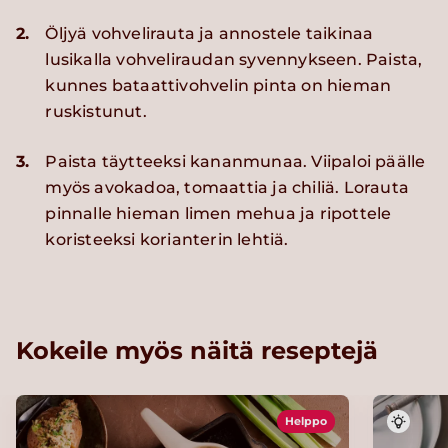
2.
Öljyä vohvelirauta ja annostele taikinaa
lusikalla vohveliraudan syvennykseen. Paista,
kunnes bataattivohvelin pinta on hieman
ruskistunut.
3.
Paista täytteeksi kananmunaa. Viipaloi päälle
myös avokadoa, tomaattia ja chiliä. Lorauta
pinnalle hieman limen mehua ja ripottele
koristeeksi korianterin lehtiä.
Kokeile myös näitä reseptejä
Helppo