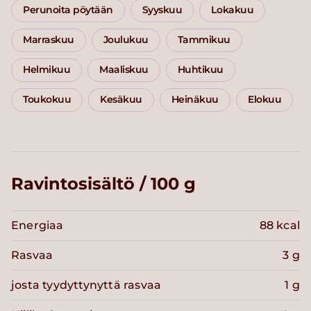
Perunoita pöytään
Syyskuu
Lokakuu
Marraskuu
Joulukuu
Tammikuu
Helmikuu
Maaliskuu
Huhtikuu
Toukokuu
Kesäkuu
Heinäkuu
Elokuu
Ravintosisältö / 100 g
Energiaa
88 kcal
Rasvaa
3 g
josta tyydyttynyttä rasvaa
1 g