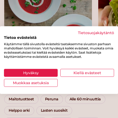
Tietosuojakäytäntö
Tietoa evästeistä
Käytämme tällä sivustolla evästeitä taataksemme sivuston parhaan
mahdollisen toiminnan. Voit hyväksyä kaikki evästeet, muokata omia
Punakaali-sosekeitto
Salaat
evästeasetuksiasi tai kieltää evästeiden käytön. Saat lisätietoja
käyttämistämme evästeistä avaamalla asetukset.
Kategoriat
Hyväksy
Kiellä evästeet
Muokkaa asetuksia
Pääruoat
Uuniruoat
Kala ja äyriäiset
Maitotuotteet
Peruna
Alle 60 minuuttia
Helppo arki
Lasten suosikit