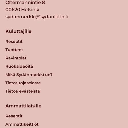
Oltermannintie 8
00620 Helsinki
sydanmerkki@sydanliitto.fi
Kuluttajille
Reseptit
Tuotteet
Ravintolat
Ruokaideoita
Mikä Sydänmerkki on?
Tietosuojaseloste
Tietoa evästeistä
Ammattilaisille
Reseptit
Ammattikeittiöt