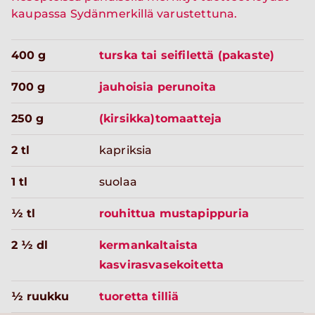
kaupassa Sydänmerkillä varustettuna.
400 g
turska tai seifilettä (pakaste)
700 g
jauhoisia perunoita
250 g
(kirsikka)tomaatteja
2 tl
kapriksia
1 tl
suolaa
½ tl
rouhittua mustapippuria
2 ½ dl
kermankaltaista
kasvirasvasekoitetta
½ ruukku
tuoretta tilliä