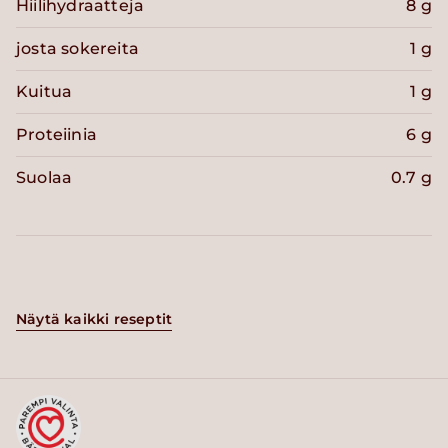
Hiilihydraatteja
8 g
josta sokereita
1 g
Kuitua
1 g
Proteiinia
6 g
Suolaa
0.7 g
Näytä kaikki reseptit