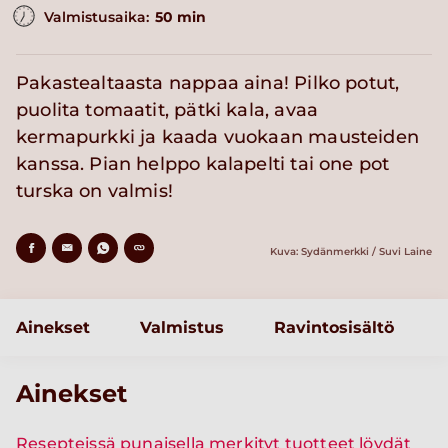
Valmistusaika:
50 min
Pakastealtaasta nappaa aina! Pilko potut,
puolita tomaatit, pätki kala, avaa
kermapurkki ja kaada vuokaan mausteiden
kanssa. Pian helppo kalapelti tai one pot
turska on valmis!
Kuva: Sydänmerkki / Suvi Laine
Ainekset
Valmistus
Ravintosisältö
Ainekset
Resepteissä punaisella merkityt tuotteet löydät