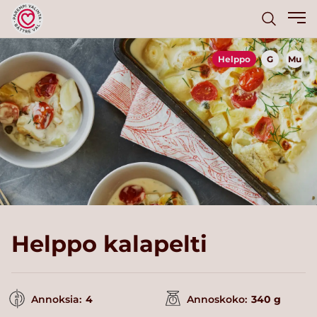
Helppo
G
Mu
Helppo kalapelti
Annoksia:
4
Annoskoko:
340 g