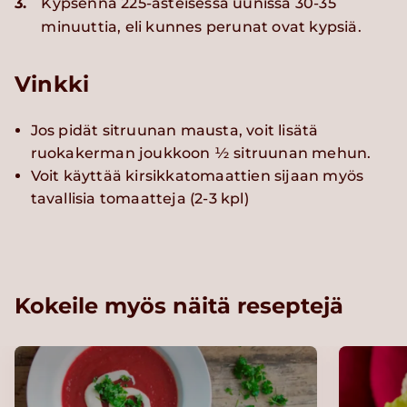
3.
Kypsennä 225-asteisessa uunissa 30-35
minuuttia, eli kunnes perunat ovat kypsiä.
Vinkki
Jos pidät sitruunan mausta, voit lisätä
ruokakerman joukkoon ½ sitruunan mehun.
Voit käyttää kirsikkatomaattien sijaan myös
tavallisia tomaatteja (2-3 kpl)
Kokeile myös näitä reseptejä