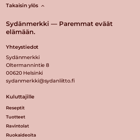
Takaisin ylös
Sydänmerkki — Paremmat eväät
elämään.
Yhteystiedot
Sydänmerkki
Oltermannintie 8
00620 Helsinki
sydanmerkki@sydanliitto.fi
Kuluttajille
Reseptit
Tuotteet
Ravintolat
Ruokaideoita