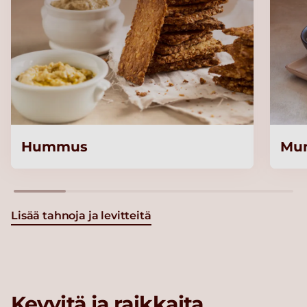
Hummus
Mun
Lisää tahnoja ja levitteitä
Kevyitä ja raikkaita