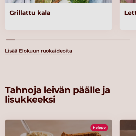
Grillattu kala
Let
Lisää Elokuun ruokaideoita
Tahnoja leivän päälle ja
lisukkeeksi
Helppo