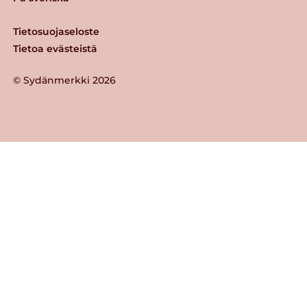
Tietosuojaseloste
Tietoa evästeistä
© Sydänmerkki 2026