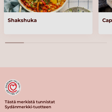
Shakshuka
Cap
Tästä merkistä tunnistat
Sydänmerkki-tuotteen