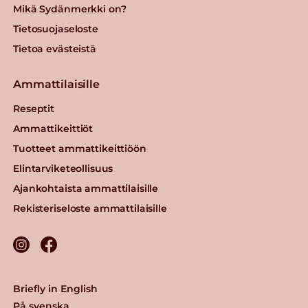
Mikä Sydänmerkki on?
Tietosuojaseloste
Tietoa evästeistä
Ammattilaisille
Reseptit
Ammattikeittiöt
Tuotteet ammattikeittiöön
Elintarviketeollisuus
Ajankohtaista ammattilaisille
Rekisteriseloste ammattilaisille
Briefly in English
På svenska