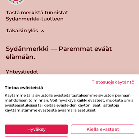
Tästä merkistä tunnistat
Sydänmerkki-tuotteen
Takaisin ylös
Sydänmerkki — Paremmat eväät
elämään.
Yhteystiedot
Sydänmerkki
Tietosuojakäytäntö
Tietoa evästeistä
Oltermannintie 8
Käytämme tällä sivustolla evästeitä taataksemme sivuston parhaan
00620 Helsinki
mahdollisen toiminnan. Voit hyväksyä kaikki evästeet, muokata omia
sydanmerkki@sydanliitto.fi
evästeasetuksiasi tai kieltää evästeiden käytön. Saat lisätietoja
käyttämistämme evästeistä avaamalla asetukset.
Kuluttajille
Hyväksy
Kiellä evästeet
Reseptit