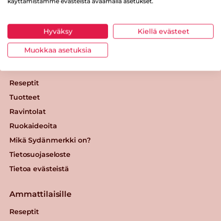
käyttämistämme evästeistä avaamalla asetukset.
Sydänmerkki
Oltermannintie 8
00620 Helsinki
Hyväksy
Kiellä evästeet
sydanmerkki@sydanliitto.fi
Muokkaa asetuksia
Kuluttajille
Reseptit
Tuotteet
Ravintolat
Ruokaideoita
Mikä Sydänmerkki on?
Tietosuojaseloste
Tietoa evästeistä
Ammattilaisille
Reseptit