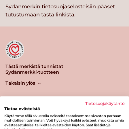
Sydänmerkin tietosuojaselosteisiin pääset
tutustumaan
tästä linkistä.
Tästä merkistä tunnistat
Sydänmerkki-tuotteen
Takaisin ylös
Sydänmerkki — Paremmat eväät
Tietosuojakäytäntö
elämään.
Tietoa evästeistä
Käytämme tällä sivustolla evästeitä taataksemme sivuston parhaan
mahdollisen toiminnan. Voit hyväksyä kaikki evästeet, muokata omia
Yhteystiedot
evästeasetuksiasi tai kieltää evästeiden käytön. Saat lisätietoja