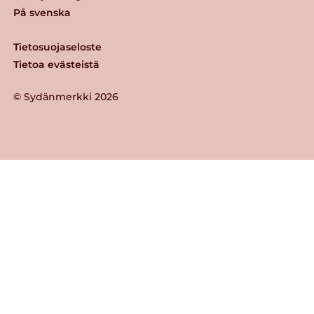
På svenska
Tietosuojaseloste
Tietoa evästeistä
© Sydänmerkki 2026