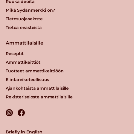
Ruokaideoita
Mikä Sydänmerkki on?
Tietosuojaseloste
Tietoa evästeistä
Ammattilaisille
Reseptit
Ammattikeittiöt
Tuotteet ammattikeittiöön
Elintarviketeollisuus
Ajankohtaista ammattilaisille
Rekisteriseloste ammattilaisille
Briefly in English