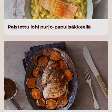
Paistettu lohi purjo-papulisäkkeellä