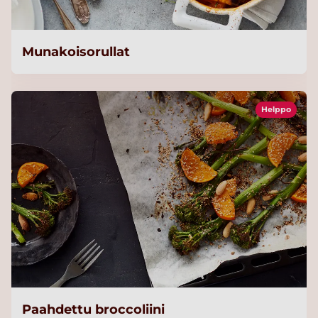
Munakoisorullat
Helppo
Paahdettu broccoliini