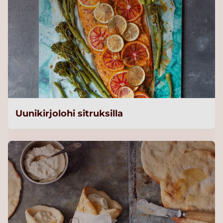
Uunikirjolohi sitruksilla