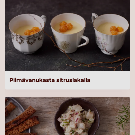
Piimävanukasta sitruslakalla