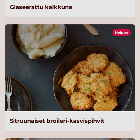
Glaseerattu kalkkuna
Helppo
Sitruunaiset broileri-kasvispihvit