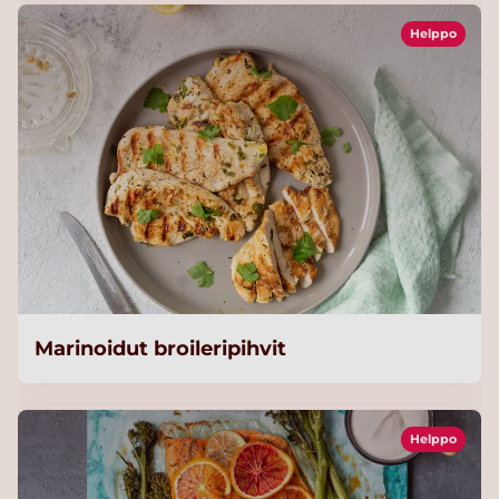
Helppo
Marinoidut broileripihvit
Helppo