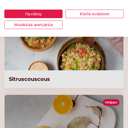
Hyväksy
Kiellä evästeet
Muokkaa asetuksia
Sitruscouscous
Helppo