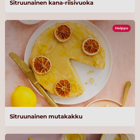
Sitruunainen kana-riisivuoka
Helppo
Sitruunainen mutakakku