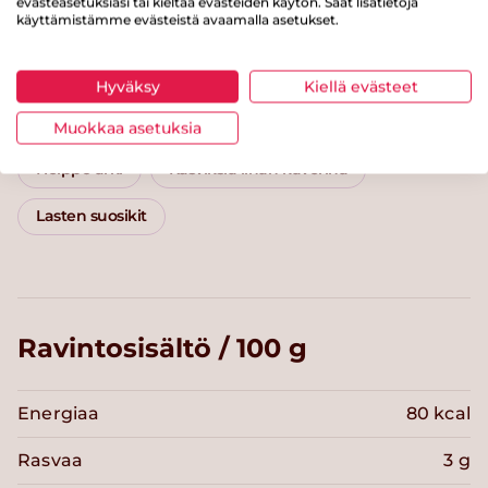
evästeasetuksiasi tai kieltää evästeiden käytön. Saat lisätietoja
Kategoriat
käyttämistämme evästeistä avaamalla asetukset.
Pääruoat
Keitot
Kasvikset
Liha
Hyväksy
Kiellä evästeet
Maitotuotteet
Makkara
Alle 60 minuuttia
Muokkaa asetuksia
Helppo arki
Kasviksia lihan kaverina
Lasten suosikit
Ravintosisältö / 100 g
Energiaa
80 kcal
Rasvaa
3 g