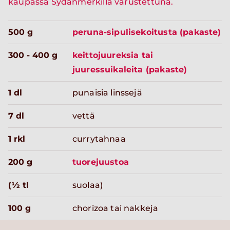
kaupassa Sydänmerkillä varustettuna.
500 g
peruna-sipulisekoitusta (pakaste)
300 - 400 g
keittojuureksia tai
juuressuikaleita (pakaste)
1 dl
punaisia linssejä
7 dl
vettä
1 rkl
currytahnaa
200 g
tuorejuustoa
(½ tl
suolaa)
100 g
chorizoa tai nakkeja