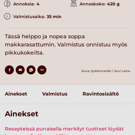
Annoksia:
4
Annoskoko:
420 g
Valmistusaika:
35 min
Tässä helppo ja nopea soppa
makkarasattumin. Valmistus onnistuu myös
pikkukokeilta.
Kuva: Sydänmerkki / Suvi Laine
Ainekset
Valmistus
Ravintosisältö
Ainekset
Resepteissä punaisella merkityt tuotteet löydät