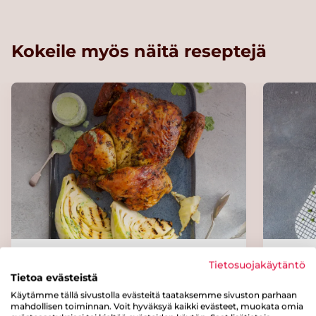
Kokeile myös näitä reseptejä
Grillattua kanaa ja kaalia
Uunia
Tietosuojakäytäntö
Tietoa evästeistä
Käytämme tällä sivustolla evästeitä taataksemme sivuston parhaan
mahdollisen toiminnan. Voit hyväksyä kaikki evästeet, muokata omia