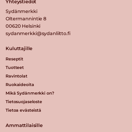
Yhteystiedot
Sydänmerkki
Oltermannintie 8
00620 Helsinki
sydanmerkki@sydanliitto.fi
Kuluttajille
Reseptit
Tuotteet
Ravintolat
Ruokaideoita
Mikä Sydänmerkki on?
Tietosuojaseloste
Tietoa evästeistä
Ammattilaisille