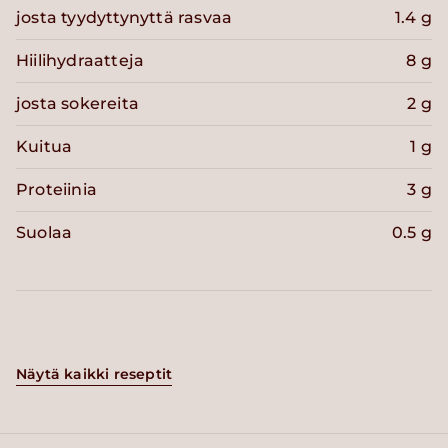
josta tyydyttynyttä rasvaa
1.4 g
Hiilihydraatteja
8 g
josta sokereita
2 g
Kuitua
1 g
Proteiinia
3 g
Suolaa
0.5 g
Näytä kaikki reseptit