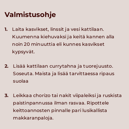
Valmistusohje
1.
Laita kasvikset, linssit ja vesi kattilaan.
Kuumenna kiehuvaksi ja keitä kannen alla
noin 20 minuuttia eli kunnes kasvikset
kypsyvät.
2.
Lisää kattilaan currytahna ja tuorejuusto.
Soseuta. Maista ja lisää tarvittaessa ripaus
suolaa
3.
Leikkaa chorizo tai nakit viipaleiksi ja ruskista
paistinpannussa ilman rasvaa. Ripottele
keittoannosten pinnalle pari lusikallista
makkaranpaloja.