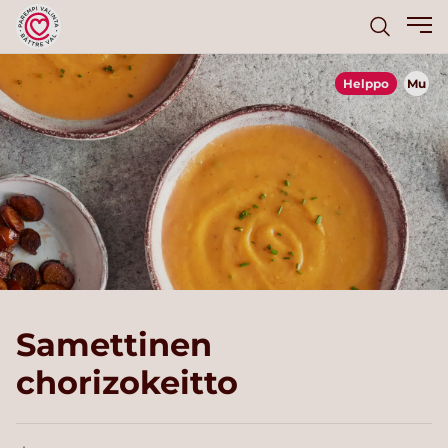
Helppo
Mu
Samettinen
chorizokeitto