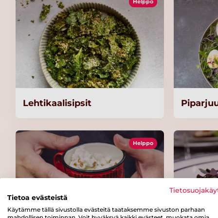
Helppo
Lehtikaalisipsit
Piparju
Helppo
Tietosuojakäy
Tietoa evästeistä
Käytämme tällä sivustolla evästeitä taataksemme sivuston parhaan
mahdollisen toiminnan. Voit hyväksyä kaikki evästeet, muokata omia