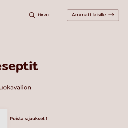
Ammattilaisille
Haku
septit
ruokavalion
Poista rajaukset
1
a