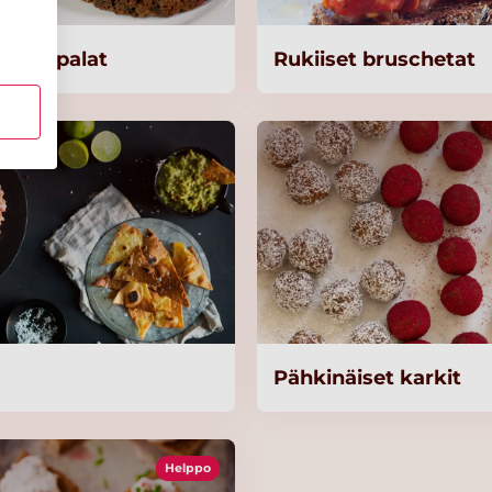
ohisuupalat
Rukiiset bruschetat
Pähkinäiset karkit
Helppo