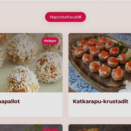
Naposteltavat
Helppo
apallot
Katkarapu-krustadit