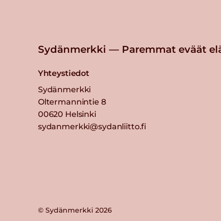
Sydänmerkki — Paremmat eväät el
Yhteystiedot
Sydänmerkki
Oltermannintie 8
00620 Helsinki
sydanmerkki@sydanliitto.fi
© Sydänmerkki 2026