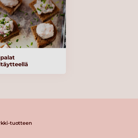
lpalat
täytteellä
kki-tuotteen