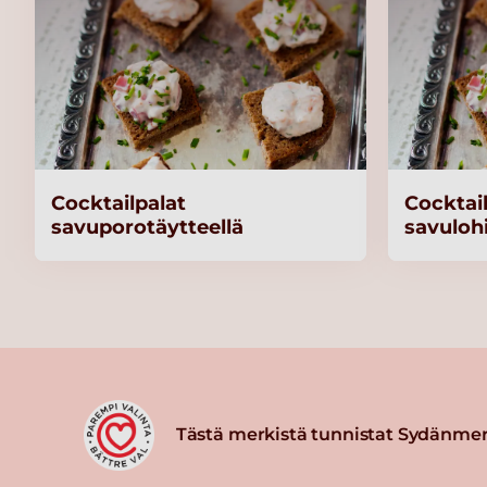
Cocktailpalat
Cocktai
savuporotäytteellä
savulohi
Tästä merkistä tunnistat Sydänmer