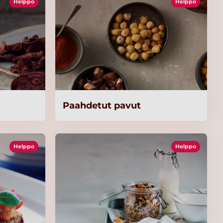
Helppo
Helppo
Paahdetut pavut
Helppo
Helppo