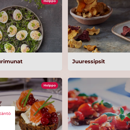
Helppo
urimunat
Juuressipsit
Helppo
täntö