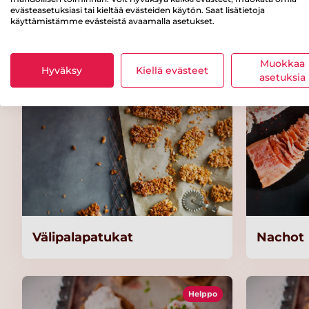
evästeasetuksiasi tai kieltää evästeiden käytön. Saat lisätietoja
käyttämistämme evästeistä avaamalla asetukset.
Popcornit trangialla
Graavil
Muokkaa
Hyväksy
Kiellä evästeet
asetuksia
Välipalapatukat
Nachot
Helppo