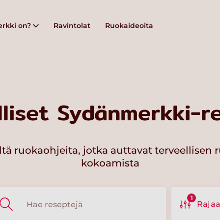
rkki on?
Ravintolat
Ruokaideoita
lliset Sydänmerkki-re
ltä ruokaohjeita, jotka auttavat terveellisen 
kokoamista
1
Raja