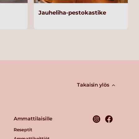
Jauheliha-pestokastike
Takaisin ylös
Ammattilaisille
Reseptit
Ammattikeittiöt