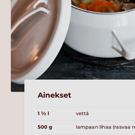
Ainekset
1 ½ l
vettä
500 g
lampaan lihaa (rasvaa n