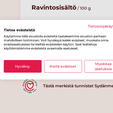
Ravintosisältö
/ 100 g
Energiaa
Rasvaa
josta
tyydyttynyttä
Tietosuojakäy
40 kcal
1 g
rasvaa
Tietoa evästeistä
0.5 g
Käytämme tällä sivustolla evästeitä taataksemme sivuston parhaan
mahdollisen toiminnan. Voit hyväksyä kaikki evästeet, muokata omia
josta
Kuitua
Proteiinia
evästeasetuksiasi tai kieltää evästeiden käytön. Saat lisätietoja
sokereita
käyttämistämme evästeistä avaamalla asetukset.
1 g
4 g
2 g
Muokkaa
Hyväksy
Kiellä evästeet
asetuksia
Tästä merkistä tunnistat Sydänm