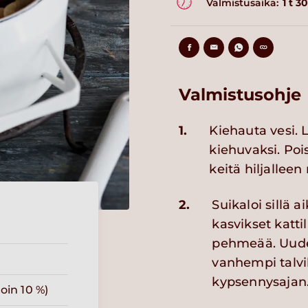
Valmistusaika:
1 t 3
Valmistusohje
1.
Kiehauta vesi.
kiehuvaksi. Pois
keitä hiljalleen
2.
Suikaloi sillä a
kasvikset katti
pehmeää. Uuden
vanhempi talvi
kypsennysajan
oin 10 %)