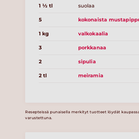
1 ½ tl
suolaa
5
kokonaista mustapipp
1 kg
valkokaalia
3
porkkanaa
2
sipulia
2 tl
meiramia
Resepteissä punaisella merkityt tuotteet löydät kaupass
varustettuna.