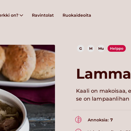
rkki on?
Ravintolat
Ruokaideoita
G
M
Mu
Helppo
Lammas
Kaali on makoisaa, e
se on lampaanlihan k
Annoksia:
7