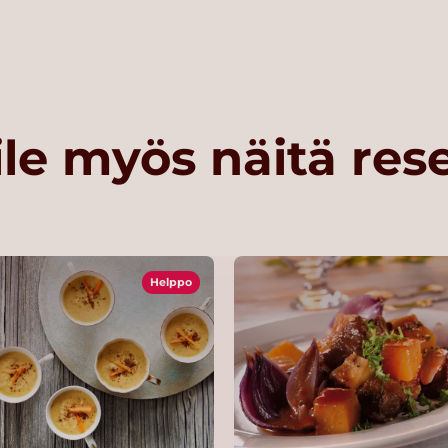
le myös näitä res
Helppo