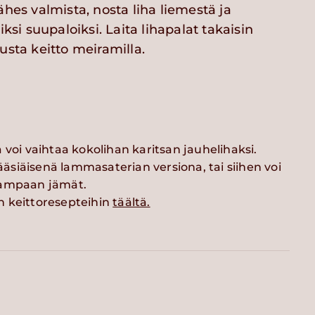
ähes valmista, nosta liha liemestä ja
iksi suupaloiksi. Laita lihapalat takaisin
usta keitto meiramilla.
 voi vaihtaa kokolihan karitsan jauhelihaksi.
pääsiäisenä lammasaterian versiona, tai siihen voi
lampaan jämät.
 keittoresepteihin
täältä.