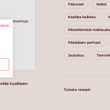
Pääruoat
Keitot
Kaalista kaikkea
Hiilihydraatteja
täntö
2 g
Kiireettömään kokkauk
Pääsiäisen parhaat
Suolaa
0.3 g
Joulukuu
Tammi
erkki-tuotteen
Tulosta resepti