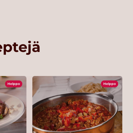
eptejä
Helppo
Helppo