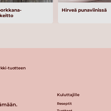
porkkana-
Hirveä punaviinissä
keitto
kki-tuotteen
Kuluttajille
Reseptit
ämään.
Tuotteet