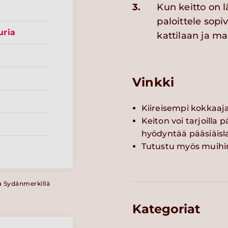
3.
Kun keitto on l
paloittele sopiv
uria
kattilaan ja ma
Vinkki
Kiireisempi kokkaaja
Keiton voi tarjoilla 
hyödyntää pääsiäis
Tutustu myös muihin
a Sydänmerkillä
Kategoriat