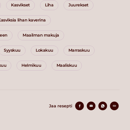
Kasvikset
Liha
Juurekset
Kasviksia lihan kaverina
seen
Maailman makuja
Syyskuu
Lokakuu
Marraskuu
kuu
Helmikuu
Maaliskuu
Jaa resepti