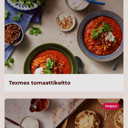
Texmex tomaattikeitto
Helppo