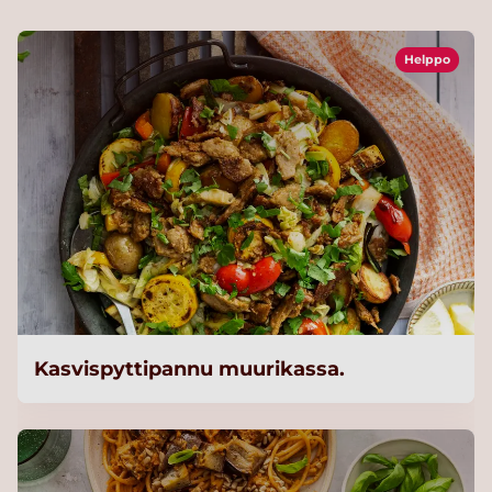
Helppo
Kasvispyttipannu muurikassa.