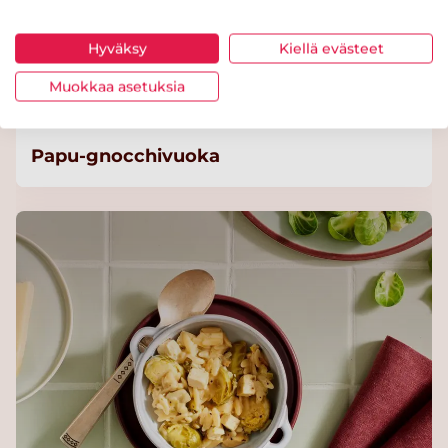
Hyväksy
Kiellä evästeet
Muokkaa asetuksia
Papu-gnocchivuoka