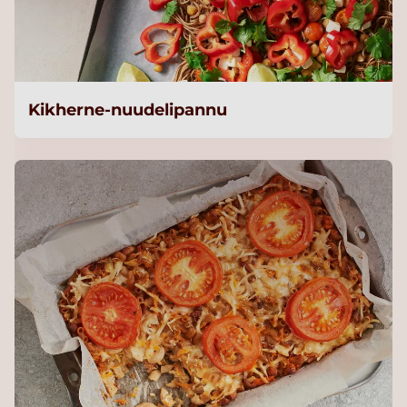
Kikherne-nuudelipannu