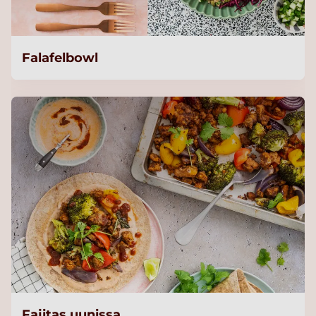
Falafelbowl
Fajitas uunissa