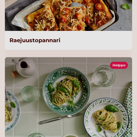
Raejuustopannari
Helppo