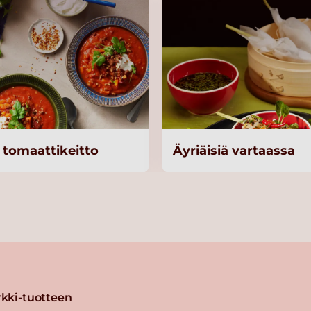
tomaattikeitto
Äyriäisiä vartaassa
kki-tuotteen