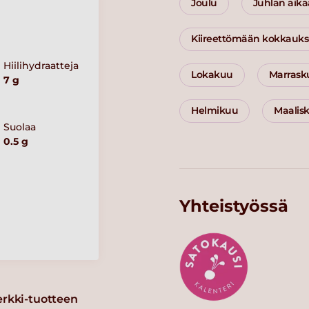
Joulu
Juhlan aik
Kiireettömään kokkauk
Hiilihydraatteja
Lokakuu
Marrask
7 g
Helmikuu
Maalis
Suolaa
0.5 g
Yhteistyössä
erkki-tuotteen