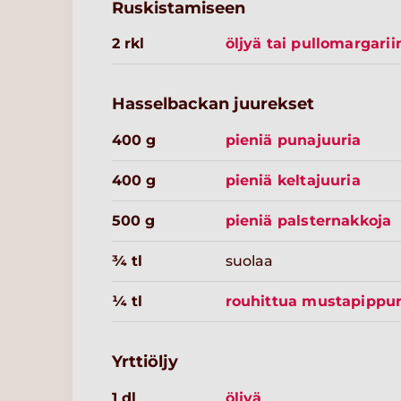
Ruskistamiseen
2 rkl
öljyä tai pullomargarii
Hasselbackan juurekset
400 g
pieniä punajuuria
400 g
pieniä keltajuuria
500 g
pieniä palsternakkoja
¾ tl
suolaa
¼ tl
rouhittua mustapippur
Yrttiöljy
1 dl
öljyä