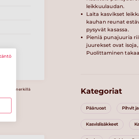
leikkuulaudan.
Laita kasvikset leik
kauhan reunat estävä
pysyvät kasassa.
Pieniä punajuuria rii
juurekset ovat isoja, 
Puolittaminen takaa,
täntö
Kategoriat
a Sydänmerkillä
Pääruoat
Pihvit j
Kasvislisäkkeet
Ka