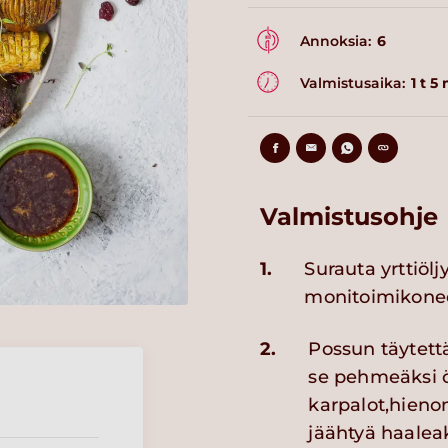
Annoksia:
6
Valmistusaika:
1 t 5
Valmistusohje
1.
Surauta yrttiöl
monitoimikonee
2.
Possun täytettä
se pehmeäksi ö
karpalot,hienon
jäähtyä haaleak