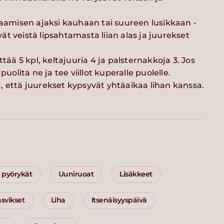
kaamisen ajaksi kauhaan tai suureen lusikkaan -
t veistä lipsahtamasta liian alas ja juurekset
ttää 5 kpl, keltajuuria 4 ja palsternakkoja 3. Jos
puolita ne ja tee viillot kuperalle puolelle.
 että juurekset kypsyvät yhtäaikaa lihan kanssa.
a pyörykät
Uuniruoat
Lisäkkeet
svikset
Liha
Itsenäisyyspäivä