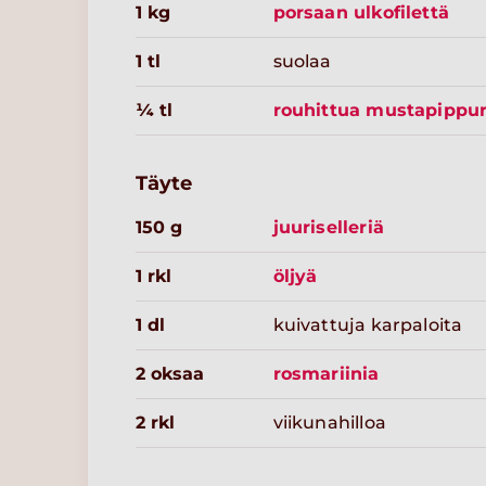
1 kg
porsaan ulkofilettä
1 tl
suolaa
¼ tl
rouhittua mustapippur
Täyte
150 g
juuriselleriä
1 rkl
öljyä
1 dl
kuivattuja karpaloita
2 oksaa
rosmariinia
2 rkl
viikunahilloa