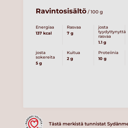
Ravintosisältö
/ 100 g
Energiaa
Rasvaa
josta
tyydyttynyttä
137 kcal
7 g
rasvaa
1.1 g
josta
Kuitua
Proteiinia
sokereita
2 g
10 g
5 g
Tästä merkistä tunnistat Sydänm