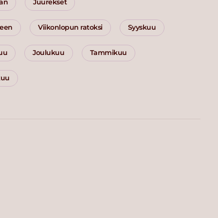
aan
Juurekset
seen
Viikonlopun ratoksi
Syyskuu
uu
Joulukuu
Tammikuu
kuu