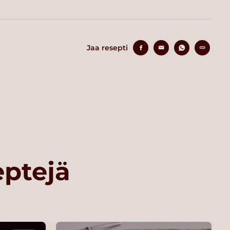
Jaa resepti
eptejä