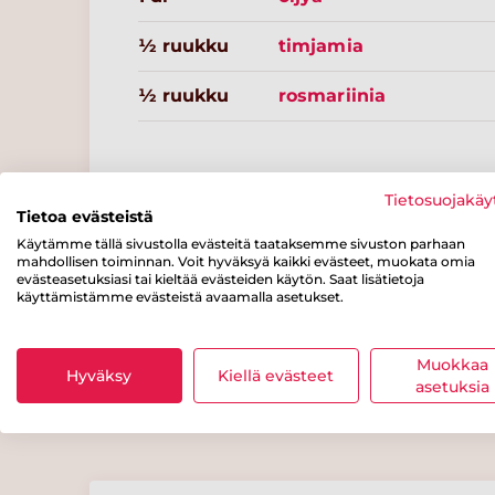
½ ruukku
timjamia
½ ruukku
rosmariinia
Tietosuojakäy
Tietoa evästeistä
Käytämme tällä sivustolla evästeitä taataksemme sivuston parhaan
mahdollisen toiminnan. Voit hyväksyä kaikki evästeet, muokata omia
evästeasetuksiasi tai kieltää evästeiden käytön. Saat lisätietoja
käyttämistämme evästeistä avaamalla asetukset.
Resepteissä punaisella merkityt tuotteet löydät kaupass
varustettuna.
Muokkaa
Hyväksy
Kiellä evästeet
asetuksia