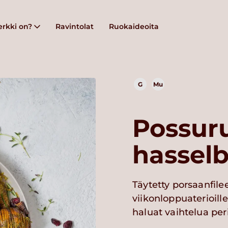
rkki on?
Ravintolat
Ruokaideoita
G
Mu
Possuru
hassel
Täytetty porsaanfile
viikonloppuaterioille
haluat vaihtelua peri