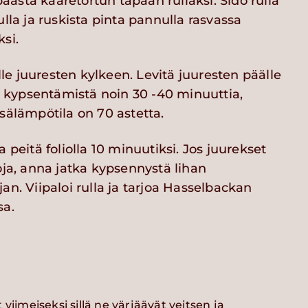
ästä kääretortun tapaan rullaksi. Sido rulla
ulla ja ruskista pinta pannulla rasvassa
si.
ille juuresten kylkeen. Levitä juuresten päälle
ka kypsentämistä noin 30 -40 minuuttia,
sälämpötila on 70 astetta.
a peitä foliolla 10 minuutiksi. Jos juurekset
oja, anna jatka kypsennystä lihan
an. Viipaloi rulla ja tarjoa Hasselbackan
sa.
viimeiseksi sillä ne värjäävät veitsen ja