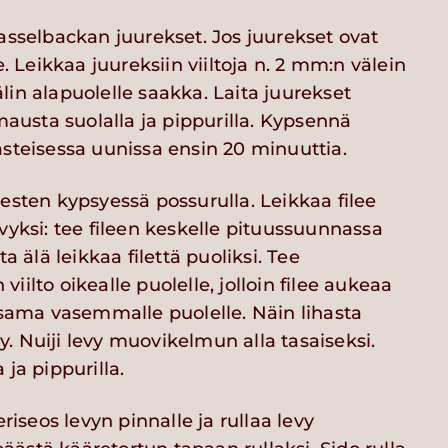
asselbackan juurekset. Jos juurekset ovat
e. Leikkaa juureksiin viiltoja n. 2 mm:n välein
in alapuolelle saakka. Laita juurekset
 mausta suolalla ja pippurilla. Kypsennä
asteisessa uunissa ensin 20 minuuttia.
esten kypsyessä possurulla. Leikkaa filee
vyksi: tee fileen keskelle pituussuunnassa
ta älä leikkaa filettä puoliksi. Tee
iilto oikealle puolelle, jolloin filee aukeaa
e sama vasemmalle puolelle. Näin lihasta
. Nuiji levy muovikelmun alla tasaiseksi.
 ja pippurilla.
eriseos levyn pinnalle ja rullaa levy