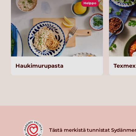
Helppo
Haukimurupasta
Texmex 
Tästä merkistä tunnistat Sydänmer