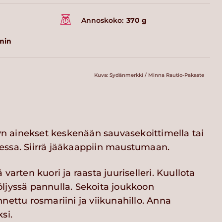
Annoskoko:
370 g
 min
Kuva: Sydänmerkki / Minna Rautio-Pakaste
jyn ainekset keskenään sauvasekoittimella tai
ssa. Siirrä jääkaappiin maustumaan.
 varten kuori ja raasta juuriselleri. Kuullota
ljyssä pannulla. Sekoita joukkoon
nettu rosmariini ja viikunahillo. Anna
si.