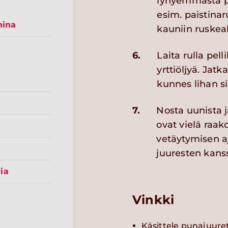
lyhyemmästä pä
esim. paistinar
nina
kauniin ruskeak
6.
Laita rulla pell
yrttiöljyä. Jat
kunnes lihan si
7.
Nosta uunista j
ovat vielä raak
vetäytymisen aj
juuresten kans
ia
Vinkki
Käsittele punajuuret 