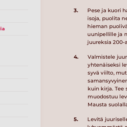
3.
Pese ja kuori h
isoja, puolita n
hieman puoliväl
ia
uunipellille ja
juureksia 200-
4.
Valmistele juur
yhtenäiseksi le
syvä viilto, mut
samansyvyinen v
kuin kirja. Te
muodostuu levy
Mausta suolalla
5.
Levitä juurisell