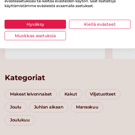
evästeasetuksiasi tai kieltää evästeiden käytön. Saat lisätietoja
käyttämistämme evästeistä avaamalla asetukset.
Hyväksy
Kiellä evästeet
Muokkaa asetuksia
Tikkupullat
Macar
Kategoriat
Makeat leivonnaiset
Kakut
Viljatuotteet
Joulu
Juhlan aikaan
Marraskuu
Joulukuu