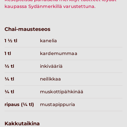
kaupassa Sydänmerkillä varustettuna.
Chai-mausteseos
1 ½ tl
kanelia
1 tl
kardemummaa
½ tl
inkivääriä
¼ tl
neilikkaa
¼ tl
muskottipähkinää
ripaus (¼ tl)
mustapippuria
Kakkutaikina