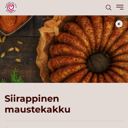
K
Siirappinen
maustekakku