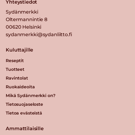
Yhteystiedot
Sydänmerkki
Oltermannintie 8
00620 Helsinki
sydanmerkki@sydanliitto.fi
Kuluttajille
Reseptit
Tuotteet
Ravintolat
Ruokaideoita
Mikä Sydänmerkki on?
Tietosuojaseloste
Tietoa evästeistä
Ammattilaisille