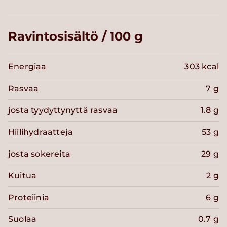
Ravintosisältö / 100 g
Energiaa
303 kcal
Rasvaa
7 g
josta tyydyttynyttä rasvaa
1.8 g
Hiilihydraatteja
53 g
josta sokereita
29 g
Kuitua
2 g
Proteiinia
6 g
Suolaa
0.7 g