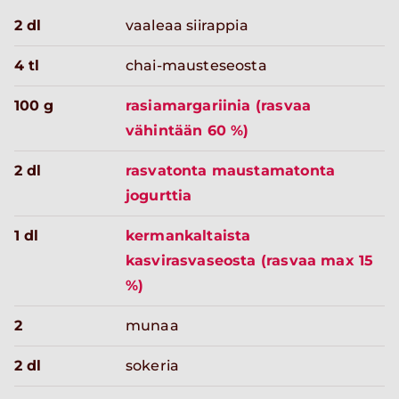
2 dl
vaaleaa siirappia
4 tl
chai-mausteseosta
100 g
rasiamargariinia (rasvaa
vähintään 60 %)
2 dl
rasvatonta maustamatonta
jogurttia
1 dl
kermankaltaista
kasvirasvaseosta (rasvaa max 15
%)
2
munaa
2 dl
sokeria