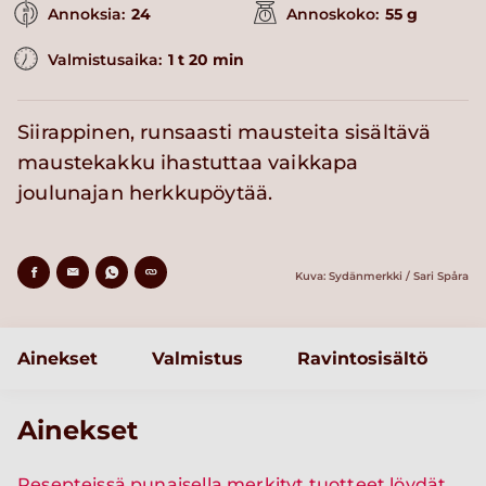
Annoksia:
24
Annoskoko:
55 g
Valmistusaika:
1 t 20 min
Siirappinen, runsaasti mausteita sisältävä
maustekakku ihastuttaa vaikkapa
joulunajan herkkupöytää.
Kuva: Sydänmerkki / Sari Spåra
Ainekset
Valmistus
Ravintosisältö
Ainekset
Resepteissä punaisella merkityt tuotteet löydät