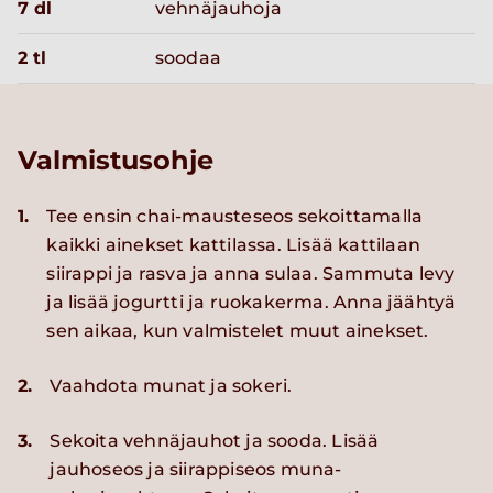
7 dl
vehnäjauhoja
2 tl
soodaa
Valmistusohje
1.
Tee ensin chai-mausteseos sekoittamalla
kaikki ainekset kattilassa. Lisää kattilaan
siirappi ja rasva ja anna sulaa. Sammuta levy
ja lisää jogurtti ja ruokakerma. Anna jäähtyä
sen aikaa, kun valmistelet muut ainekset.
2.
Vaahdota munat ja sokeri.
3.
Sekoita vehnäjauhot ja sooda. Lisää
jauhoseos ja siirappiseos muna-