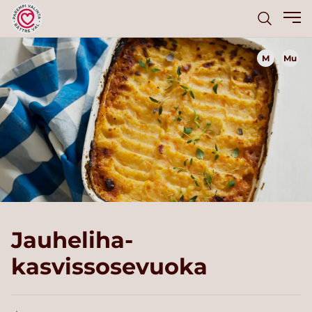
M
Mu
Jauheliha-
kasvissosevuoka