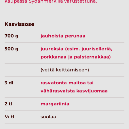
kaupassa Sydänmerkillä varustettuna.
Kasvissose
700 g
jauhoista perunaa
500 g
juureksia (esim. juuriselleriä,
porkkanaa ja palsternakkaa)
(vettä keittämiseen)
3 dl
rasvatonta maitoa tai
vähärasvaista kasvijuomaa
2 tl
margariinia
½ tl
suolaa