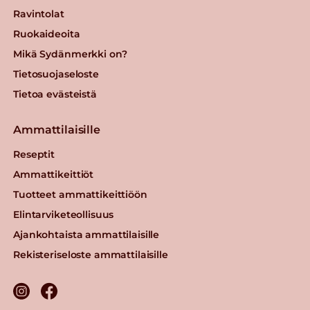
Ravintolat
Ruokaideoita
Mikä Sydänmerkki on?
Tietosuojaseloste
Tietoa evästeistä
Ammattilaisille
Reseptit
Ammattikeittiöt
Tuotteet ammattikeittiöön
Elintarviketeollisuus
Ajankohtaista ammattilaisille
Rekisteriseloste ammattilaisille