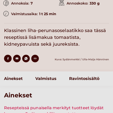
Annoksia:
7
Annoskoko:
330 g
Valmistusaika:
1 t 25 min
Klassinen liha-perunasoselaatikko saa tässä
reseptissä lisämakua tomaatista,
kidneypavuista sekä juureksista.
Kuva: Sydänmerkki / Ulla-Maija Hänninen
Ainekset
Valmistus
Ravintosisältö
Ainekset
Resepteissä punaisella merkityt tuotteet löydät