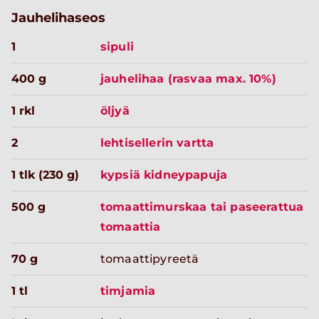
Jauhelihaseos
1
sipuli
400 g
jauhelihaa (rasvaa max. 10%)
1 rkl
öljyä
2
lehtisellerin vartta
1 tlk (230 g)
kypsiä kidneypapuja
500 g
tomaattimurskaa tai paseerattua
tomaattia
70 g
tomaattipyreetä
1 tl
timjamia