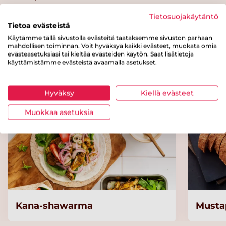
Tietosuojakäytäntö
Tietoa evästeistä
Käytämme tällä sivustolla evästeitä taataksemme sivuston parhaan
mahdollisen toiminnan. Voit hyväksyä kaikki evästeet, muokata omia
Kokeile myös näitä reseptejä
evästeasetuksiasi tai kieltää evästeiden käytön. Saat lisätietoja
käyttämistämme evästeistä avaamalla asetukset.
Hyväksy
Kiellä evästeet
Muokkaa asetuksia
Kana-shawarma
Musta