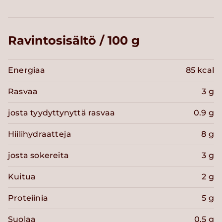
Ravintosisältö / 100 g
Energiaa
85 kcal
Rasvaa
3 g
josta tyydyttynyttä rasvaa
0.9 g
Hiilihydraatteja
8 g
josta sokereita
3 g
Kuitua
2 g
Proteiinia
5 g
Suolaa
0.5 g