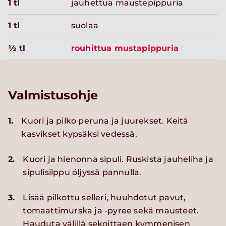
1 tl
jauhettua maustepippuria
1 tl
suolaa
½ tl
rouhittua mustapippuria
Valmistusohje
1.
Kuori ja pilko peruna ja juurekset. Keitä
kasvikset kypsäksi vedessä.
2.
Kuori ja hienonna sipuli. Ruskista jauheliha ja
sipulisilppu öljyssä pannulla.
3.
Lisää pilkottu selleri, huuhdotut pavut,
tomaattimurska ja -pyree sekä mausteet.
Hauduta välillä sekoittaen kymmenisen