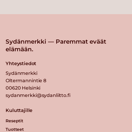
Sydänmerkki — Paremmat eväät
elämään.
Yhteystiedot
Sydänmerkki
Oltermannintie 8
00620 Helsinki
sydanmerkki@sydanliitto.fi
Kuluttajille
Reseptit
Tuotteet