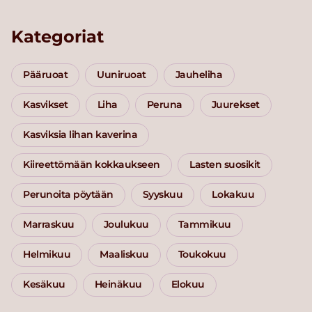
Kategoriat
Pääruoat
Uuniruoat
Jauheliha
Kasvikset
Liha
Peruna
Juurekset
Kasviksia lihan kaverina
Kiireettömään kokkaukseen
Lasten suosikit
Perunoita pöytään
Syyskuu
Lokakuu
Marraskuu
Joulukuu
Tammikuu
Helmikuu
Maaliskuu
Toukokuu
Kesäkuu
Heinäkuu
Elokuu