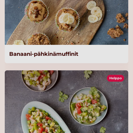
Banaani-pähkinämuffinit
Helppo