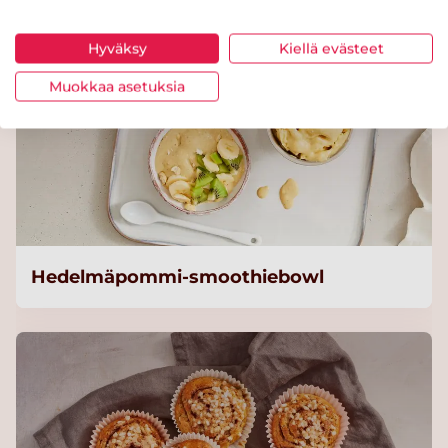
Hyväksy
Kiellä evästeet
Muokkaa asetuksia
Hedelmäpommi-smoothiebowl