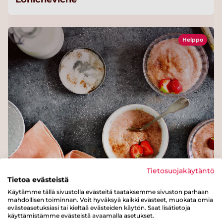
Helppo
Tietosuojakäytäntö
Raparperivispipuuro
Tietoa evästeistä
Käytämme tällä sivustolla evästeitä taataksemme sivuston parhaan
mahdollisen toiminnan. Voit hyväksyä kaikki evästeet, muokata omia
evästeasetuksiasi tai kieltää evästeiden käytön. Saat lisätietoja
käyttämistämme evästeistä avaamalla asetukset.
Helppo