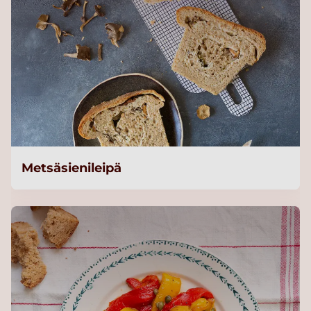
Metsäsienileipä