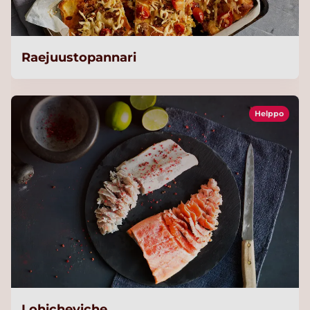
Raejuustopannari
Helppo
Lohicheviche