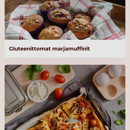
Gluteenittomat marjamuffinit