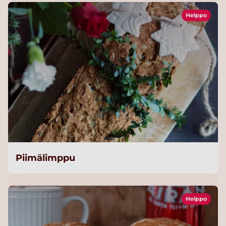
Helppo
Piimälimppu
Helppo