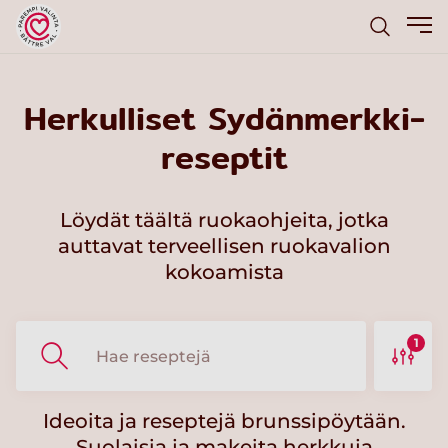
Herkulliset Sydänmerkki-
reseptit
Löydät täältä ruokaohjeita, jotka
auttavat terveellisen ruokavalion
kokoamista
1
Ideoita ja reseptejä brunssipöytään.
Suolaisia ja makeita herkkuja