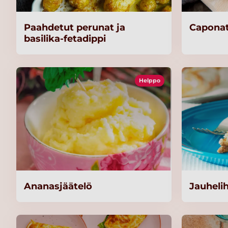
Paahdetut perunat ja
Caponat
basilika-fetadippi
Helppo
Ananasjäätelö
Jauheli