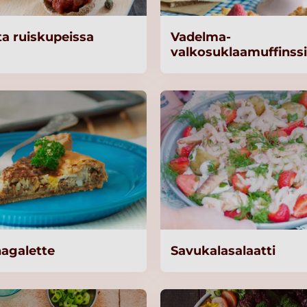
a ruiskupeissa
Vadelma-
valkosuklaamuffinssi
hagalette
Savukalasalaatti