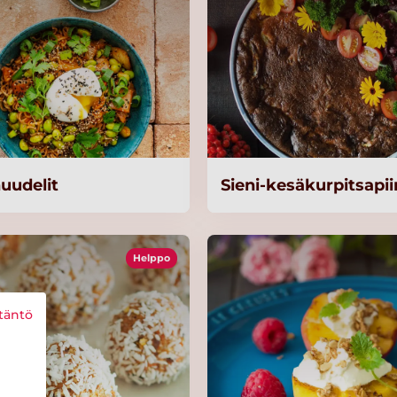
uudelit
Sieni-kesäkurpitsapi
Helppo
täntö