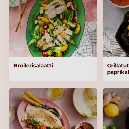
Broilerisalaatti
Grillatu
paprika