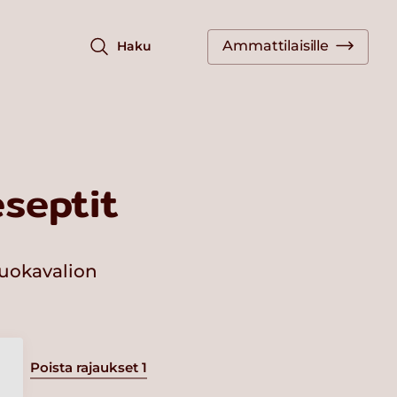
Ammattilaisille
Haku
septit
ruokavalion
Poista rajaukset
1
a