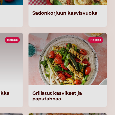
Sadonkorjuun kasvisvuoka
Helppo
Helppo
akka
Grillatut kasvikset ja
paputahnaa