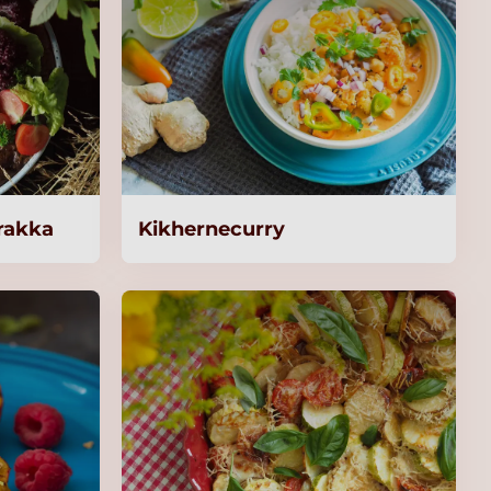
irakka
Kikhernecurry