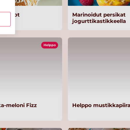
apallot
Marinoidut persikat
jogurttikastikkeella
Helppo
a-meloni Fizz
Helppo mustikkapiir