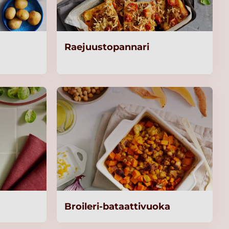
Raejuustopannari
Broileri-bataattivuoka