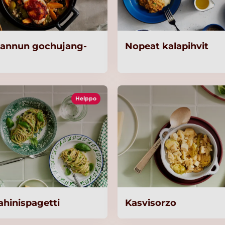
annun gochujang-
Nopeat kalapihvit
Helppo
ahinispagetti
Kasvisorzo