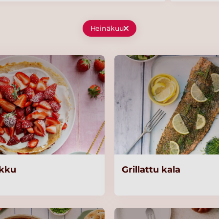
Heinäkuu
akku
Grillattu kala