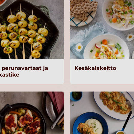
t perunavartaat ja
Kesäkalakeitto
kastike