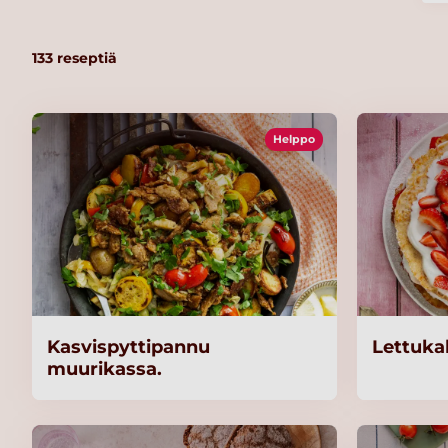
133
reseptiä
Helppo
Kasvispyttipannu
Lettuk
muurikassa.