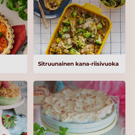
Sitruunainen kana-riisivuoka