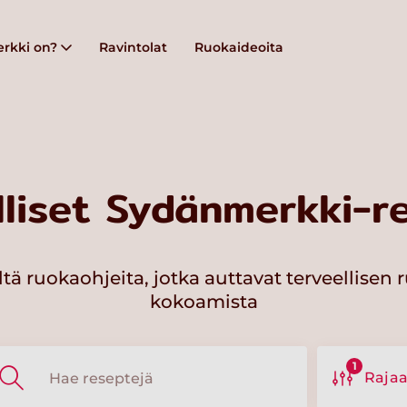
rkki on?
Ravintolat
Ruokaideoita
lliset Sydänmerkki-re
ltä ruokaohjeita, jotka auttavat terveellisen 
kokoamista
1
Raja