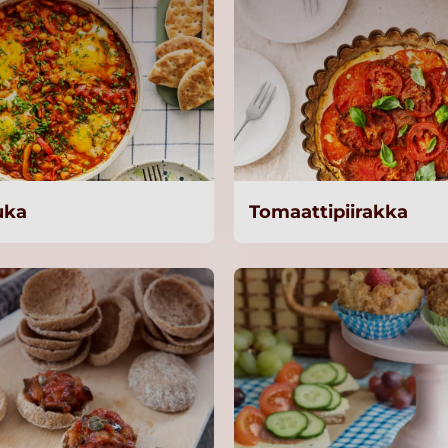
uka
Tomaattipiirakka