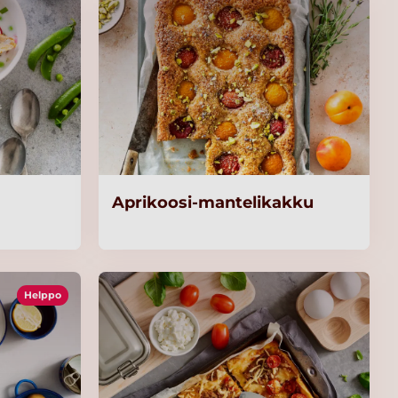
Aprikoosi-mantelikakku
Helppo