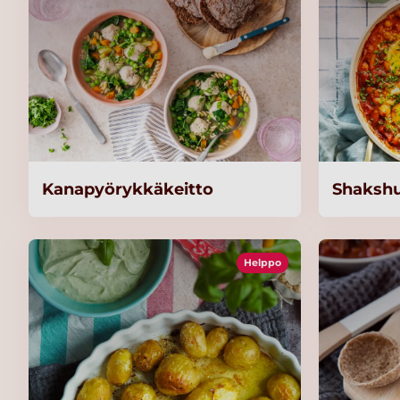
Kanapyörykkäkeitto
Shaksh
Helppo