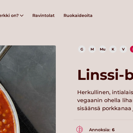
rkki on?
Ravintolat
Ruokaideoita
G
M
Mu
K
V
Linssi-
Herkullinen, intiala
vegaanin ohella liha
sisäänsä porkkanaa 
Annoksia:
6