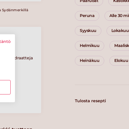
Pääruoat
Kastikk
a Sydänmerkillä
Peruna
Alle 30 m
Syyskuu
Lokakuu
täntö
Helmikuu
Maalis
Hiilihydraatteja
Heinäkuu
Elokuu
11 g
Suolaa
0.7 g
Tulosta resepti