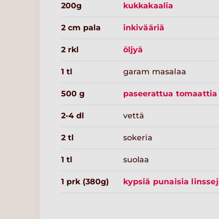
200g
kukkakaalia
2 cm pala
inkivääriä
2 rkl
öljyä
1 tl
garam masalaa
500 g
paseerattua tomaattia
2-4 dl
vettä
2 tl
sokeria
1 tl
suolaa
1 prk (380g)
kypsiä punaisia linsse