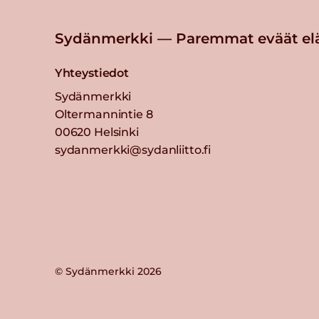
Sydänmerkki — Paremmat eväät el
Yhteystiedot
Sydänmerkki
Oltermannintie 8
00620 Helsinki
sydanmerkki@sydanliitto.fi
© Sydänmerkki 2026