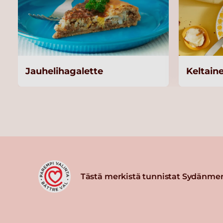
Jauhelihagalette
Keltain
Tästä merkistä tunnistat Sydänmer