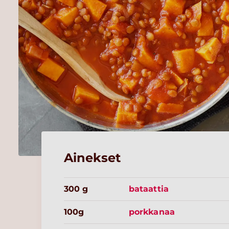
Ainekset
300 g
bataattia
100g
porkkanaa