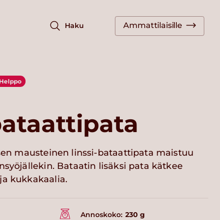
Ammattilaisille
Haku
Helppo
bataattipata
isen mausteinen linssi-bataattipata maistuu
nsyöjällekin. Bataatin lisäksi pata kätkee
ja kukkakaalia.
Annoskoko:
230 g