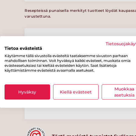
Resepteissä punaisella merkityt tuotteet löydät kaupass
varustettuna.
Ravintosisältö
Tietosuojakäy
/ 100 g
Tietoa evästeistä
Käytämme tällä sivustolla evästeitä taataksemme sivuston parhaan
mahdollisen toiminnan. Voit hyväksyä kaikki evästeet, muokata omia
Energiaa
Rasvaa
josta
evästeasetuksiasi tai kieltää evästeiden käytön. Saat lisätietoja
tyydyttynyttä
80 kcal
2 g
käyttämistämme evästeistä avaamalla asetukset.
rasvaa
0.2 g
josta
Kuitua
Proteiinia
Muokkaa
Hyväksy
Kiellä evästeet
sokereita
3 g
4 g
asetuksia
4 g