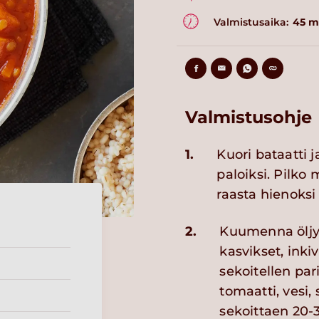
Valmistusaika:
45 m
Valmistusohje
1.
Kuori bataatti 
paloiksi. Pilko
raasta hienoksi 
2.
Kuumenna öljy 
kasvikset, ink
sekoitellen par
tomaatti, vesi, 
sekoittaen 20-