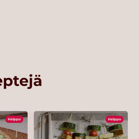
eptejä
Helppo
Helppo