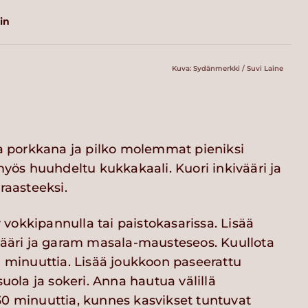
in
Kuva: Sydänmerkki / Suvi Laine
ja porkkana ja pilko molemmat pieniksi
 myös huuhdeltu kukkakaali. Kuori inkivääri ja
raasteeksi.
vokkipannulla tai paistokasarissa. Lisää
ivääri ja garam masala-mausteseos. Kuullota
i minuuttia. Lisää joukkoon paseerattu
suola ja sokeri. Anna hautua välillä
30 minuuttia, kunnes kasvikset tuntuvat