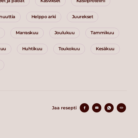
eet ja padat
Kasvikset
Kasviproteiini
inuuttia
Helppo arki
Juurekset
Marraskuu
Joulukuu
Tammikuu
kuu
Huhtikuu
Toukokuu
Kesäkuu
Jaa resepti