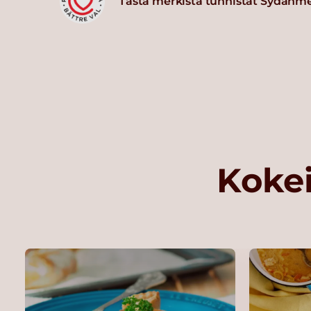
Tästä merkistä tunnistat Sydänm
Kokei