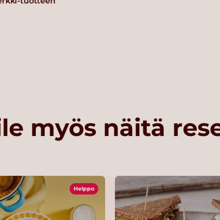
erkki-tuotteen
le myös näitä res
Helppo