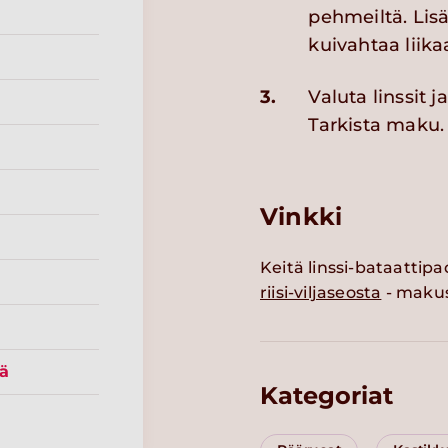
pehmeiltä. Lisää
kuivahtaa liika
3.
Valuta linssit 
Tarkista maku. 
Vinkki
Keitä linssi-bataattip
riisi-viljaseosta
- maku
jä
Kategoriat