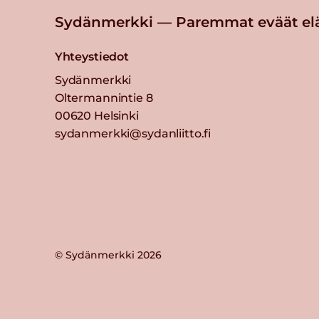
Sydänmerkki — Paremmat eväät el
Yhteystiedot
Sydänmerkki
Oltermannintie 8
00620 Helsinki
sydanmerkki@sydanliitto.fi
© Sydänmerkki 2026