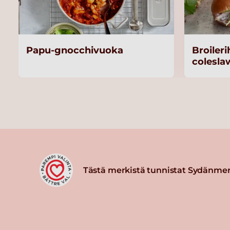
Papu-gnocchivuoka
Broileri
colesla
Tästä merkistä tunnistat Sydänmer