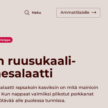
Ammattilaisille
Haku
Helppo
 ruusukaali-
esalaatti
laatti rapsakoin kasviksin on mitä mainioin
a. Kun nappaat valmiiksi pilkotut porkkanat
ötävää alle puolessa tunnissa.