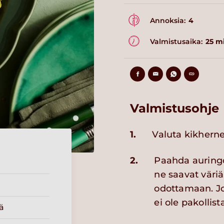
Annoksia:
4
Valmistusaika:
25 m
Valmistusohje
1.
Valuta kikherne
2.
Paahda auring
ne saavat väriä
odottamaan. Jo
ei ole pakollista
ä