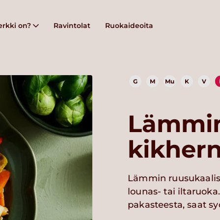
rkki on?
Ravintolat
Ruokaideoita
G
M
Mu
K
V
Lämmin
kikhern
Lämmin ruusukaalisa
lounas- tai iltaruok
pakasteesta, saat sy