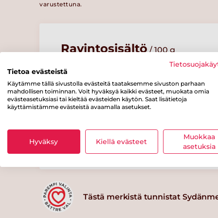
varustettuna.
Ravintosisältö
/ 100 g
Tietosuojakäy
Tietoa evästeistä
Energiaa
Rasvaa
josta
tyydyttynyttä
Käytämme tällä sivustolla evästeitä taataksemme sivuston parhaan
95 kcal
6 g
rasvaa
mahdollisen toiminnan. Voit hyväksyä kaikki evästeet, muokata omia
evästeasetuksiasi tai kieltää evästeiden käytön. Saat lisätietoja
0.5 g
käyttämistämme evästeistä avaamalla asetukset.
josta
Kuitua
Proteiinia
sokereita
3 g
3 g
4 g
Muokkaa
Hyväksy
Kiellä evästeet
asetuksia
Tästä merkistä tunnistat Sydänm