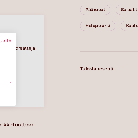
Pääruoat
Salaatit
Helppo arki
Kaali
täntö
Hiilihydraatteja
7 g
Tulosta resepti
Suolaa
0.2 g
erkki-tuotteen