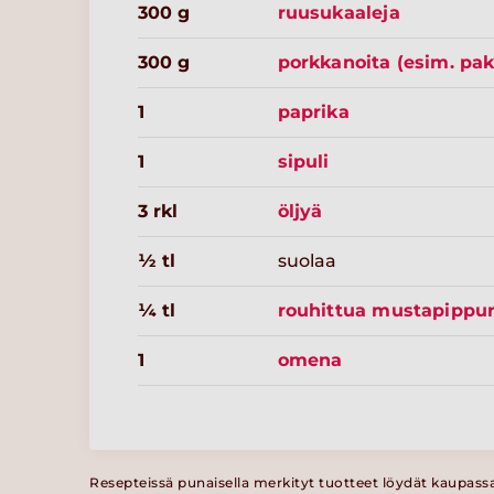
300 g
ruusukaaleja
300 g
porkkanoita (esim. pak
1
paprika
1
sipuli
3 rkl
öljyä
½ tl
suolaa
¼ tl
rouhittua mustapippur
1
omena
Resepteissä punaisella merkityt tuotteet löydät kaupass