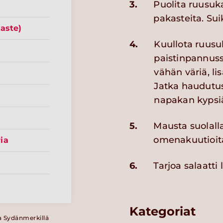
3.
Puolita ruusuka
pakasteita. Sui
aste)
4.
Kuullota ruusu
paistinpannus
vähän väriä, li
Jatka haudutus
napakan kypsi
5.
Mausta suolalla 
omenakuutioit
ia
6.
Tarjoa salaatt
Kategoriat
a Sydänmerkillä