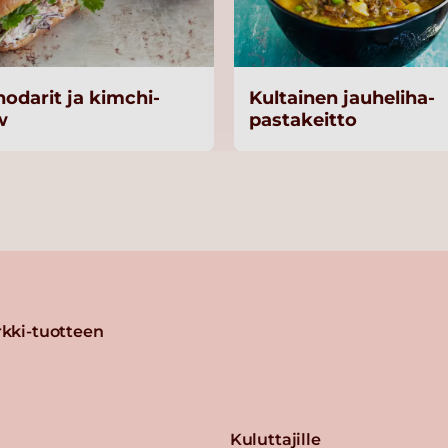
hodarit ja kimchi-
Kultainen jauheliha-
w
pastakeitto
kki-tuotteen
Kuluttajille