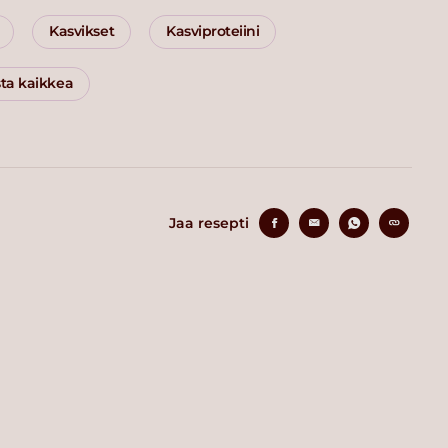
Kasvikset
Kasviproteiini
sta kaikkea
Jaa resepti