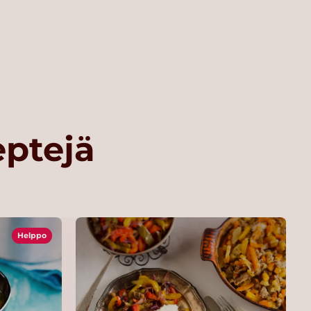
eptejä
Helppo