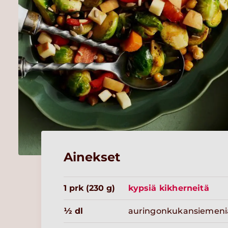
Ainekset
1 prk (230 g)
kypsiä kikherneitä
½ dl
auringonkukansiemeni