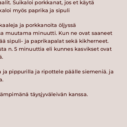
alit. Suikaloi porkkanat, jos et käytä
kaloi myös paprika ja sipuli
kaaleja ja porkkanoita öljyssä
sa muutama minuutti. Kun ne ovat saaneet
sää sipuli- ja paprikapalat sekä kikherneet.
ta n. 5 minuuttia eli kunnes kasvikset ovat
ä.
ja pippurilla ja ripottele päälle siemeniä. ja
a.
i lämpimänä täysjyväleivän kanssa.