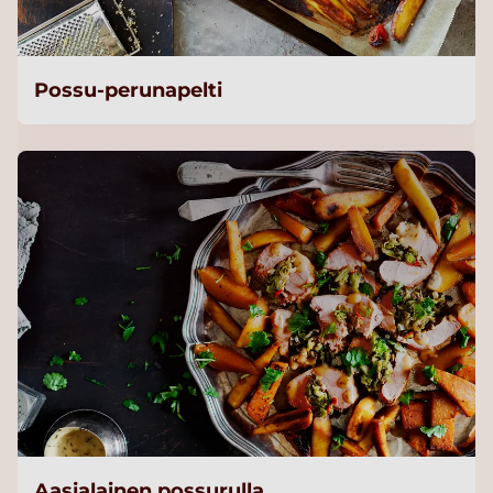
Possu-perunapelti
Aasialainen possurulla