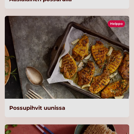
Helppo
Possupihvit uunissa