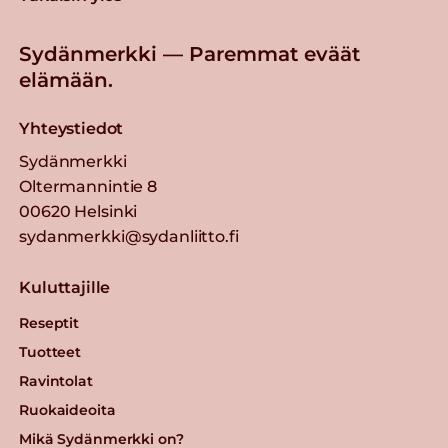
Sydänmerkki — Paremmat eväät
elämään.
Yhteystiedot
Sydänmerkki
Oltermannintie 8
00620 Helsinki
sydanmerkki@sydanliitto.fi
Kuluttajille
Reseptit
Tuotteet
Ravintolat
Ruokaideoita
Mikä Sydänmerkki on?