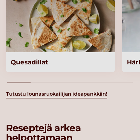
Quesadillat
Här
Tutustu lounasruokailijan ideapankkiin!
Reseptejä arkea
helpottamaan