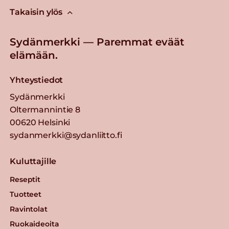
Takaisin ylös
Sydänmerkki — Paremmat eväät
elämään.
Yhteystiedot
Sydänmerkki
Oltermannintie 8
00620 Helsinki
sydanmerkki@sydanliitto.fi
Kuluttajille
Reseptit
Tuotteet
Ravintolat
Ruokaideoita