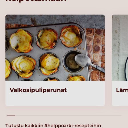
Valkosipuliperunat
Läm
Tutustu kaikkiin #helppoarki-resepteihin