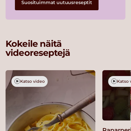
Suosituimmat uutuusreseptit
Kokeile näitä
videoreseptejä
Katso video
Katso 
Raparper