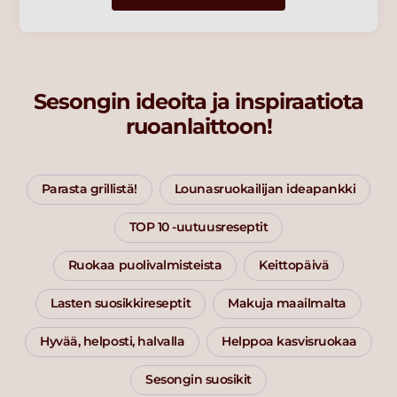
Sesongin ideoita ja inspiraatiota
ruoanlaittoon!
Parasta grillistä!
Lounasruokailijan ideapankki
TOP 10 -uutuusreseptit
Ruokaa puolivalmisteista
Keittopäivä
Lasten suosikkireseptit
Makuja maailmalta
Hyvää, helposti, halvalla
Helppoa kasvisruokaa
Sesongin suosikit