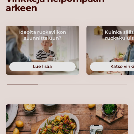
arkeen
Ideoita ruokaviikon
Kuinka sääs
suunnitteluun?
ruokakuluis
Lue lisää
Katso vinki