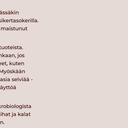
äässäkin
ikertasokerilla.
n maistunut
uoteista.
nkaan, jos
eet, kuten
. Myöskään
sia selviää -
käyttöä
krobiologista
hat ja kalat
n.