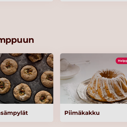
kimppuun
Help
sämpylät
Piimäkakku