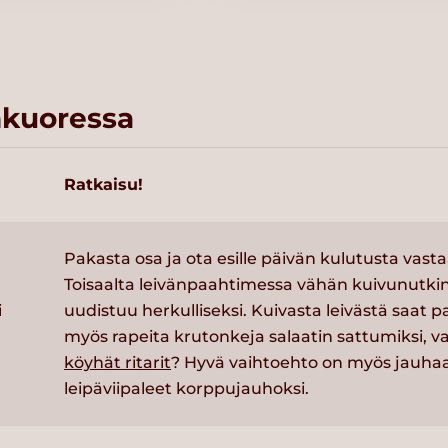
kuoressa
Ratkaisu!
Pakasta osa ja ota esille päivän kulutusta vast
Toisaalta leivänpaahtimessa vähän kuivunutkin
i
uudistuu herkulliseksi. Kuivasta leivästä saat 
myös rapeita krutonkeja salaatin sattumiksi, va
köyhät ritarit
? Hyvä vaihtoehto on myös jauha
leipäviipaleet korppujauhoksi.