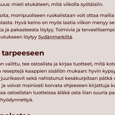
uus: mieti etukäteen, mitä viikolla syötäisiin.
oita, monipuoliseen ruokalistaan voit ottaa malli
stasta. Hyvä keino on myös laatia viikon menyy 
a ja pakasteesta löytyy. Toimivia ja terveellisemp
eutukseen löytyy
Sydänmerkiltä
.
n tarpeeseen
 valittu, tee ostoslista ja kirjaa tuotteet, mitä ko
a reseptejä kaappien sisällön mukaan: hyvin kyps
uurikasvit sekä nahistunut kesäkurpitsan pätkä o
 ja voivat mainiosti korvata ohjeeseen kirjattuja k
a ostoslistan tuotteissa äläkä osta liian suuria pa
e hyödynnettyä.