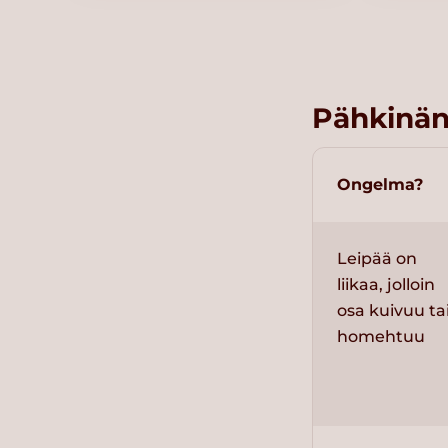
Pähkinän
Ongelma?
Leipää on
liikaa, jolloin
osa kuivuu ta
homehtuu