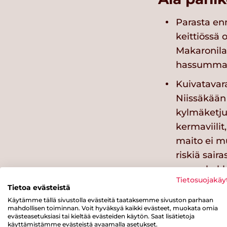
Parasta enn
keittiössä 
Makaronila
hassummal
Kuivatavara
Niissäkään 
kylmäketjus
kermaviilit
maito ei mu
riskiä sair
pannukakk
Tietosuojakäy
Viimeinen k
Tietoa evästeistä
Käytämme tällä sivustolla evästeitä taataksemme sivuston parhaan
pilaantumi
mahdollisen toiminnan. Voit hyväksyä kaikki evästeet, muokata omia
siis viimei
evästeasetuksiasi tai kieltää evästeiden käytön. Saat lisätietoja
käyttämistämme evästeistä avaamalla asetukset.