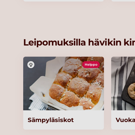
Leipomuksilla hävikin 
Helppo
Sämpyläsiskot
Vuoka