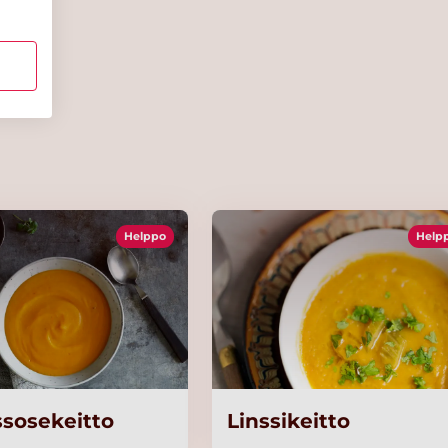
Helppo
Help
ssosekeitto
Linssikeitto