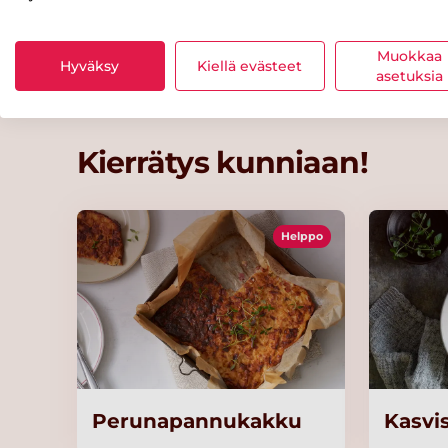
Muokkaa
Hyväksy
Kiellä evästeet
asetuksia
Kierrätys kunniaan!
Helppo
Perunapannukakku
Kasvi