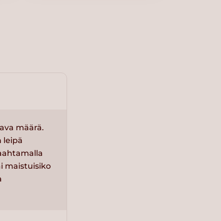
aava määrä.
 leipä
paahtamalla
i maistuisiko
a