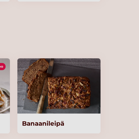
po
Banaanileipä