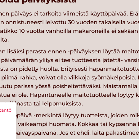
en päiväys ei tarkoita viimeistä käyttöpäivää. Er
on onnistuneesti leivottu 30 vuoden takaisella vuos
atikko 10 vuotta vanhoilla makaroneilla ei sekää
ta.
n lisäksi parasta ennen -päiväyksen löytää maitot
päivämäärän ylitys ei tee tuotteesta jätettä- varsi
ta on pidetty huolta. Erityisesti hapanmaitotuott
, piimä, rahka, voivat olla viikkoja syömäkelpoisia
utu parissa yössä poisheitettäväksi. Maistamalla a
astua ei ole. Hapantuneelle maitotuotteelle löytyy 
utaikinasta
tai
leipomuksista
.
täntö
äyttöpäivä -merkintä löytyy tuotteista, joiden mi
sta on vaikeampi huomata. Kokkaa tai kypsennä li
stään päiväyspäivänä. Jos et ehdi, laita pakastimee