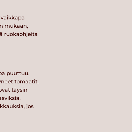
a vaikkapa
sen mukaan,
iä ruokaohjeita
toa puuttuu.
yneet tomaatit,
vat täysin
asviksia.
kkauksia, jos