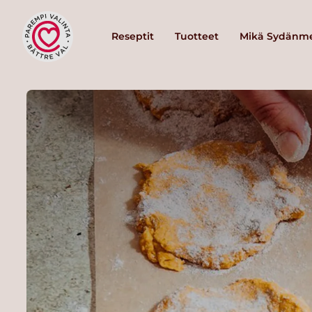
Reseptit
Tuotteet
Mikä Sydänme