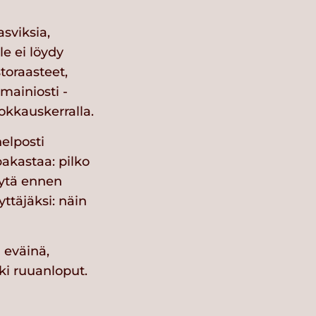
sviksia,
le ei löydy
storaasteet,
mainiosti -
okkauskerralla.
helposti
akastaa: pilko
dytä ennen
yttäjäksi: näin
 eväinä,
kki ruuanloput.