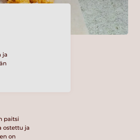
 ja
vän
 paitsi
 ostettu ja
een on