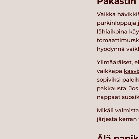
Pakastin
Vaikka hävikki
purkinloppuja j
lähiaikoina käy
tomaattimurska
hyödynnä vaikk
Ylimääräiset, e
vaikkapa
kasvi
sopiviksi palo
pakkausta. Jos 
nappaat suosik
Mikäli valmist
järjestä kerran
Älä panik