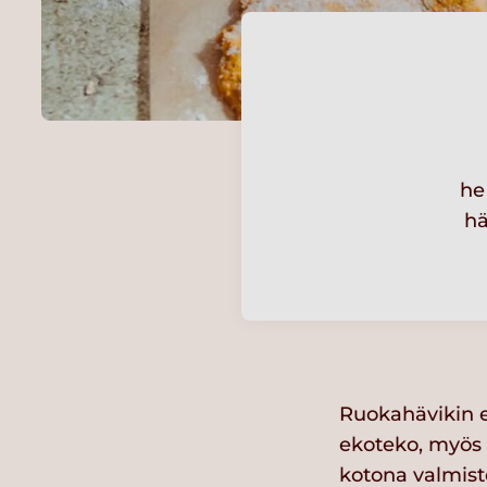
he
hä
Ruokahävikin e
ekoteko, myös s
kotona valmist