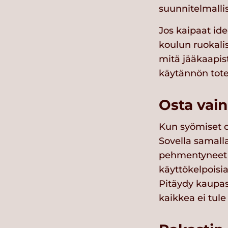
suunnitelmallis
Jos kaipaat ide
koulun ruokali
mitä jääkaapist
käytännön tot
Osta vai
Kun syömiset on
Sovella samall
pehmentyneet j
käyttökelpoisia
Pitäydy kaupass
kaikkea ei tul