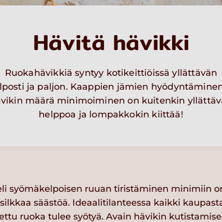
Hävitä hävikki
Ruokahävikkiä syntyy kotikeittiöissä yllättävän
lposti ja paljon. Kaappien jämien hyödyntäminen
vikin määrä minimoiminen on kuitenkin yllättä
helppoa ja lompakkokin kiittää!
li syömäkelpoisen ruuan tiristäminen minimiin on
ilkkaa säästöä. Ideaalitilanteessa kaikki kaupasta
ettu ruoka tulee syötyä. Avain hävikin kutistamis