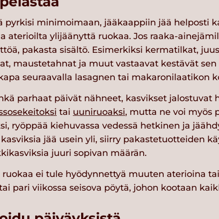
 pelastaa
ä pyrkisi minimoimaan, jääkaappiin jää helposti ka
a aterioilta ylijäänyttä ruokaa. Jos raaka-ainejämil
ttöä, pakasta sisältö. Esimerkiksi kermatilkat, juu
t, maustetahnat ja muut vastaavat kestävät sen 
apa seuraavalla lasagnen tai makaronilaatikon k
hkä parhaat päivät nähneet, kasvikset jalostuvat 
ssosekeitoksi
tai
uuniruoaksi
, mutta ne voi myös p
iksi, ryöppää kiehuvassa vedessä hetkinen ja jääh
kasviksia jää usein yli, siirry pakastetuotteiden kä
kikasviksia juuri sopivan määrän.
a ruokaa ei tule hyödynnettyä muuten aterioina tai
 tai pari viikossa seisova pöytä, johon kootaan kai
oidu päiväyksistä