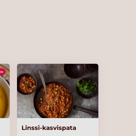
po
Linssi-kasvispata