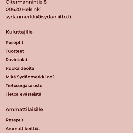
Oltermannintie 8
00620 Helsinki
sydanmerkki@sydanliitto.fi
Kuluttajille
Reseptit
Tuotteet
Ravintolat
Ruokaideoita
Mikä Sydänmerkki on?
Tietosuojaseloste
Tietoa evästeistä
Ammattilaisille
Reseptit
Ammattikeittiöt