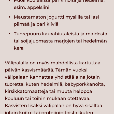
Puoli kourallista pähkinöitä ja hedelmä,
esim. appelsiini
Maustamaton jogurtti myslillä tai lasi
piimää ja pari kiiviä
Tuorepuuro kaurahiutaleista ja maidosta
tai soijajuomasta marjojen tai hedelmän
kera
Välipalalla on myös mahdollista kartuttaa
päivän kasvismäärää. Tämän vuoksi
välipalaan kannattaa yhdistää aina jotain
tuoretta, kuten hedelmiä, babyporkkanoita,
kirsikkatomaatteja tai muuta helppoa
kouluun tai töihin mukaan otettavaa.
Kasvisten lisäksi välipalan on hyvä sisältää
jotain kuitu- tai proteiinipitoista, kuten