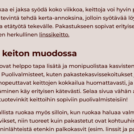
a ei jaksa syödä koko viikkoa, keittoja voi hyvin
evintä tehdä kerta-annoksina, jolloin syötävää lö
 etätyötä tekevälle. Pakastukseen sopivat erityis
ten herkullinen
linssikeitto.
a keiton muodossa
t ovat helppo tapa lisätä ja monipuolistaa kasviste
uolivalmisteet, kuten pakastekasvissekoitukset j
nopeuttavat keittojen kokkailua huomattavasti, ja
ääminen käy erityisen kätevästi. Selaa sivua vähä
tuotevinkit keittoihin sopiviin puolivalmisteisiin!
allista ruokaa myös silloin, kun ruokaa haluaa val
svikset, niin tuoreet kuin pakastetut ovat kohtuuhin
ninlähteistä etenkin palkokasvit (esim. linssit ja p