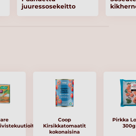
juuressosekeitto
kikhern
are
Coop
Pirkka L
ivistekuutioita
Kirsikkatomaatit
300g
kokonaisina