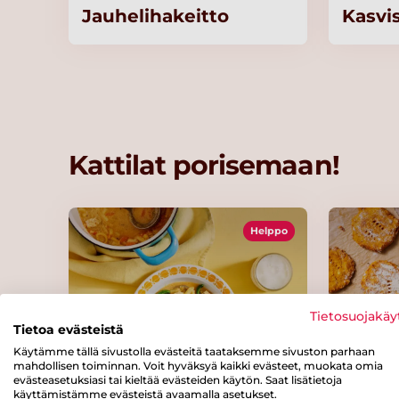
Jauhelihakeitto
Kasvi
Kattilat porisemaan!
Helppo
Tietosuojakäy
Tietoa evästeistä
Käytämme tällä sivustolla evästeitä taataksemme sivuston parhaan
mahdollisen toiminnan. Voit hyväksyä kaikki evästeet, muokata omia
evästeasetuksiasi tai kieltää evästeiden käytön. Saat lisätietoja
Keltainen kana-
Kalak
käyttämistämme evästeistä avaamalla asetukset.