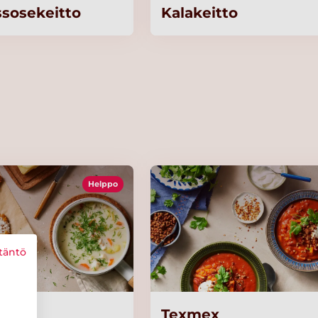
ssosekeitto
Kalakeitto
Helppo
täntö
eitto
Texmex