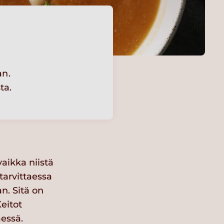
an.
ta.
vaikka niistä
tarvittaessa
n. Sitä on
Keitot
essä.