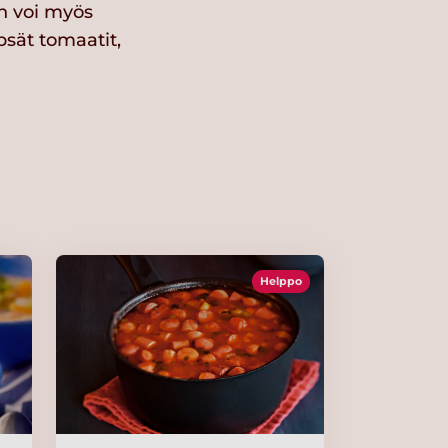
in voi myös
psät tomaatit,
Helppo