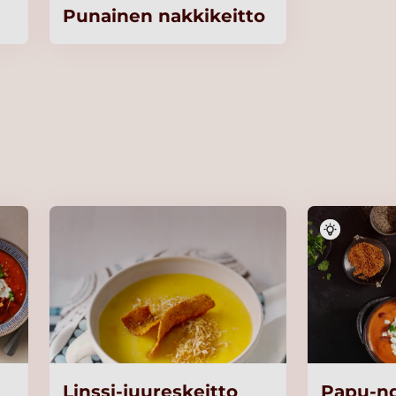
Punainen nakkikeitto
Linssi-juureskeitto
Papu-nd