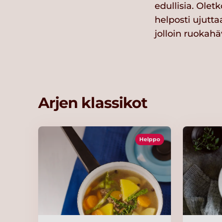
edullisia. Oletk
helposti ujutta
jolloin ruokah
Arjen klassikot
Helppo