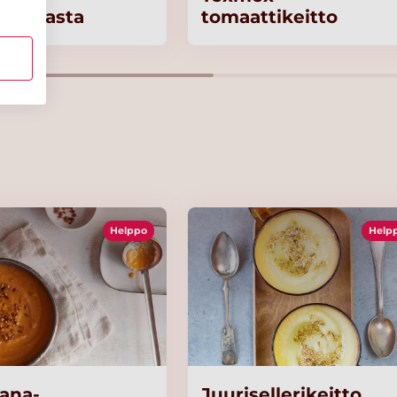
tekalasta
tomaattikeitto
Helppo
Help
ana-
Juurisellerikeitto