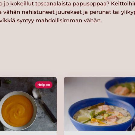
o jo kokeillut
toscanalaista papusoppaa
? Keittoih
a vähän nahistuneet juurekset ja perunat tai yliky
ävikkiä syntyy mahdollisimman vähän.
Helppo