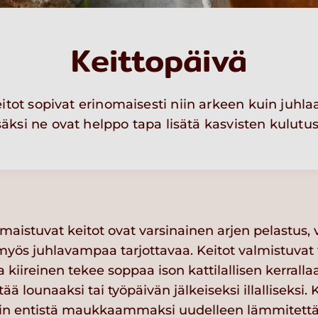
Keittopäivä
itot sopivat erinomaisesti niin arkeen kuin juhla
säksi ne ovat helppo tapa lisätä kasvisten kulutus
 maistuvat keitot ovat varsinainen arjen pelastus, 
myös juhlavampaa tarjottavaa. Keitot valmistuvat 
 kiireinen tekee soppaa ison kattilallisen kerrallaa
ä lounaaksi tai työpäivän jälkeiseksi illalliseksi. 
in entistä maukkaammaksi uudelleen lämmitettä