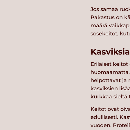
Jos samaa ruoka
Pakastus on kät
määrä vaikkapa
sosekeitot, ku
Kasviksi
Erilaiset keito
huomaamatta. P
helpottavat ja 
kasviksien lis
kurkkaa sieltä 
Keitot ovat oiv
edullisesti. Ka
vuoden. Proteii