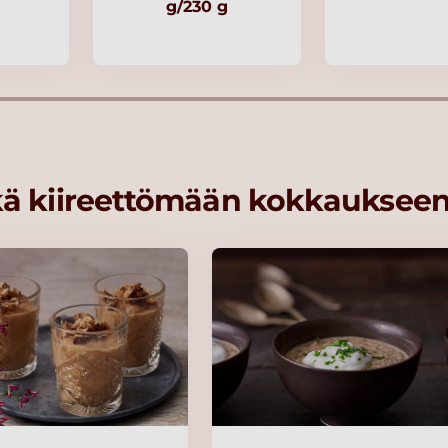
g/230 g
kä kiireettömään kokkauksee