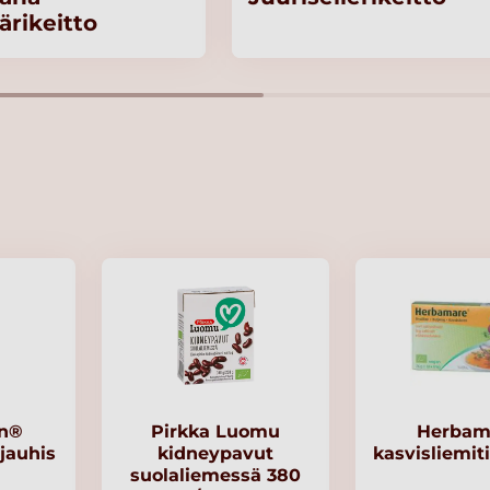
ärikeitto
en®
Pirkka Luomu
Herbam
jauhis
kidneypavut
kasvisliemiti
suolaliemessä 380