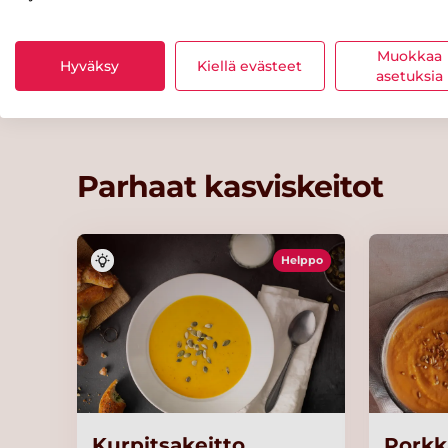
tofukeitto
pakas
Muokkaa
Hyväksy
Kiellä evästeet
asetuksia
Parhaat kasviskeitot
Helppo
Kurpitsakeitto
Porkk