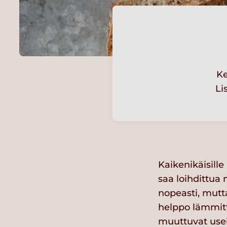
Ke
Li
Kaikenikäisille
saa loihdittua 
nopeasti, mutta
helppo lämmittä
muuttuvat use