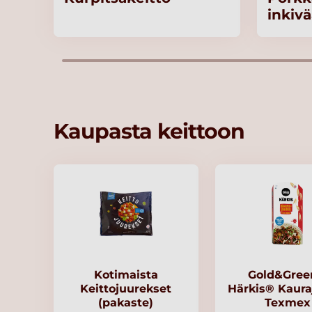
inkivä
Kaupasta keittoon
Kotimaista
Gold&Gre
Keittojuurekset
Härkis® Kaura
(pakaste)
Texmex