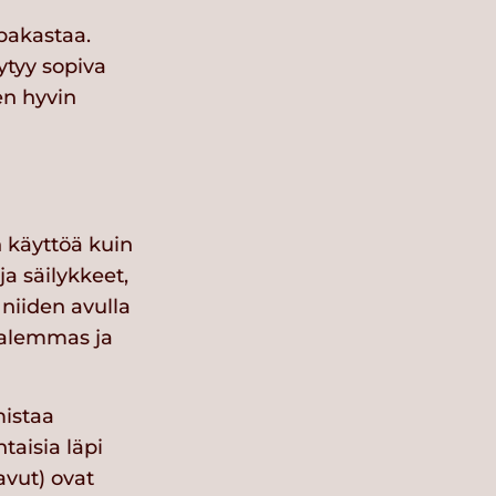
 pakastaa.
ytyy sopiva
en hyvin
n käyttöä kuin
a säilykkeet,
 niiden avulla
n alemmas ja
mistaa
taisia läpi
avut) ovat