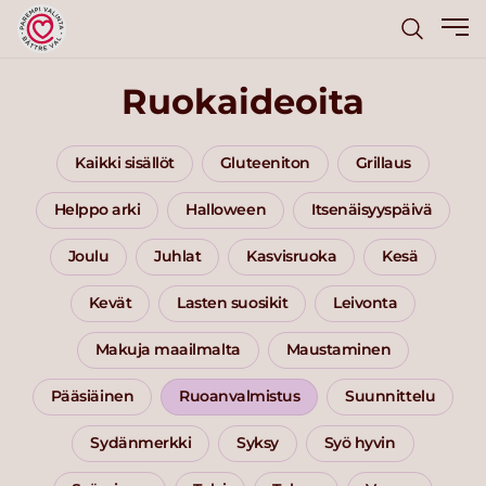
Ruokaideoita
Kaikki sisällöt
Gluteeniton
Grillaus
Helppo arki
Halloween
Itsenäisyyspäivä
Joulu
Juhlat
Kasvisruoka
Kesä
Kevät
Lasten suosikit
Leivonta
Makuja maailmalta
Maustaminen
Pääsiäinen
Ruoanvalmistus
Suunnittelu
Sydänmerkki
Syksy
Syö hyvin