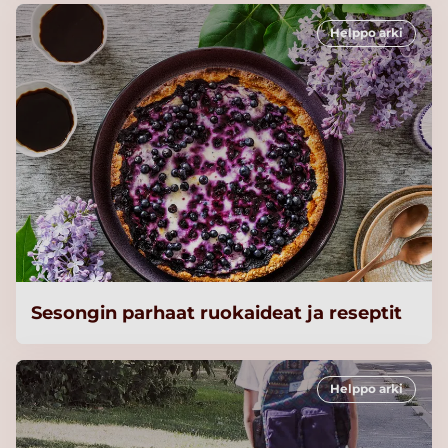
Helppo arki
Sesongin parhaat ruokaideat ja reseptit
Helppo arki