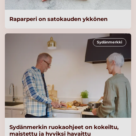
Raparperi on satokauden ykkönen
Sydänmerkki
Sydänmerkin ruokaohjeet on kokeiltu,
maistettu ja hyviksi havaittu