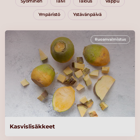
Syöminen
Talvi
Talous
Vappu
Ympäristö
Ystävänpäivä
Ruoanvalmistus
Kasvislisäkkeet