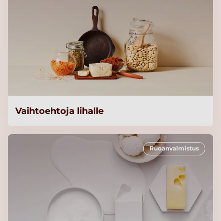
Vaihtoehtoja lihalle
Ruoanvalmistus