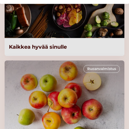
Kaikkea hyvää sinulle
Ruoanvalmistus