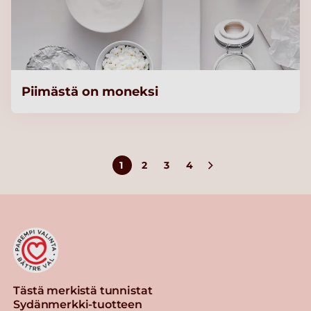
Piimästä on moneksi
1
2
3
4
Tästä merkistä tunnistat
Sydänmerkki-tuotteen