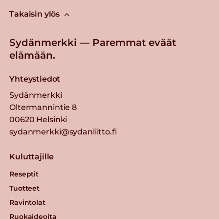
Takaisin ylös
Sydänmerkki — Paremmat eväät
elämään.
Yhteystiedot
Sydänmerkki
Oltermannintie 8
00620 Helsinki
sydanmerkki@sydanliitto.fi
Kuluttajille
Reseptit
Tuotteet
Ravintolat
Ruokaideoita