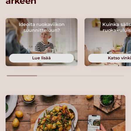
arkeen
Ideoita ruokaviikon
Kuinka sääs
suunnitteluun?
ruokakuluis
Lue lisää
Katso vinki