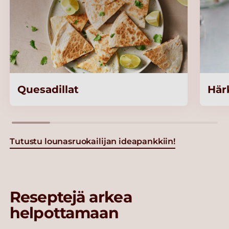
Quesadillat
Här
Tutustu lounasruokailijan ideapankkiin!
Reseptejä arkea
helpottamaan