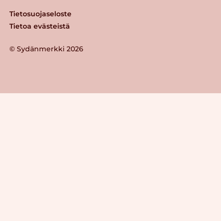
Tietosuojaseloste
Tietoa evästeistä
© Sydänmerkki 2026