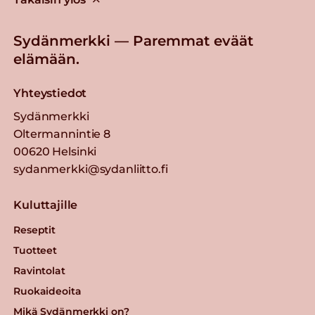
Sydänmerkki — Paremmat eväät
elämään.
Yhteystiedot
Sydänmerkki
Oltermannintie 8
00620 Helsinki
sydanmerkki@sydanliitto.fi
Kuluttajille
Reseptit
Tuotteet
Ravintolat
Ruokaideoita
Mikä Sydänmerkki on?