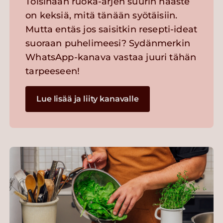
Toisinaan ruoka-arjen suurin haaste
on keksiä, mitä tänään syötäisiin.
Mutta entäs jos saisitkin resepti-ideat
suoraan puhelimeesi? Sydänmerkin
WhatsApp-kanava vastaa juuri tähän
tarpeeseen!
Lue lisää ja liity kanavalle