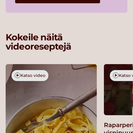
Kokeile näitä
videoreseptejä
Katso video
Katso 
Raparper
vispipuu