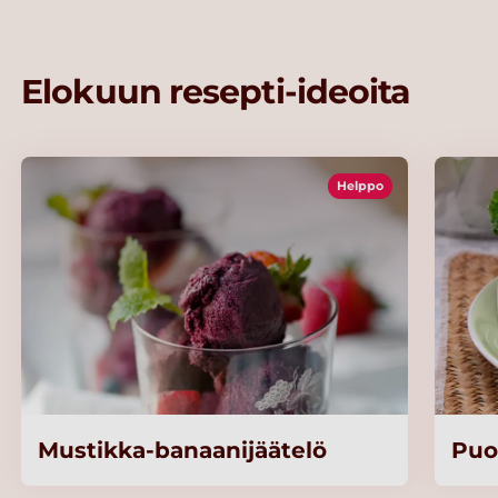
Elokuun resepti-ideoita
Helppo
Mustikka-banaanijäätelö
Puo