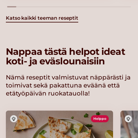
Katso kaikki teeman reseptit
Nappaa tästä helpot ideat
koti- ja eväslounaisiin
Nämä reseptit valmistuvat näppärästi ja
toimivat sekä pakattuna eväänä että
etätyöpäivän ruokatauolla!
Helppo