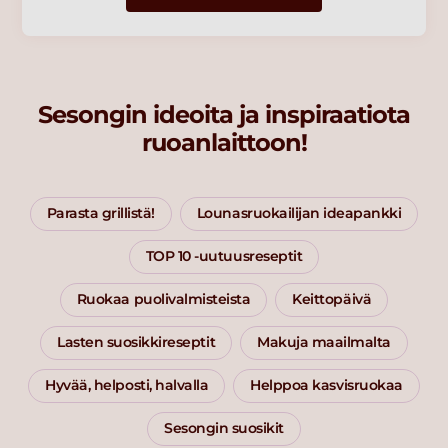
Sesongin ideoita ja inspiraatiota
ruoanlaittoon!
Parasta grillistä!
Lounasruokailijan ideapankki
TOP 10 -uutuusreseptit
Ruokaa puolivalmisteista
Keittopäivä
Lasten suosikkireseptit
Makuja maailmalta
Hyvää, helposti, halvalla
Helppoa kasvisruokaa
Sesongin suosikit