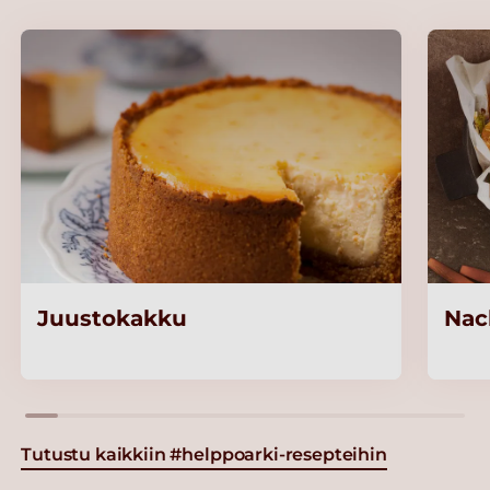
Juustokakku
Nac
Tutustu kaikkiin #helppoarki-resepteihin