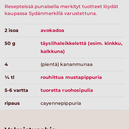
Resepteissä punaisella merkityt tuotteet löydät
kaupassa Sydänmerkillä varustettuna.
2 isoa
avokadoa
50 g
täyslihaleikkelettä (esim. kinkku,
kalkkuna)
4
(pientä) kananmunaa
¼ tl
rouhittua mustapippuria
5-6 vartta
tuoretta ruohosipulia
ripaus
cayennepippuria