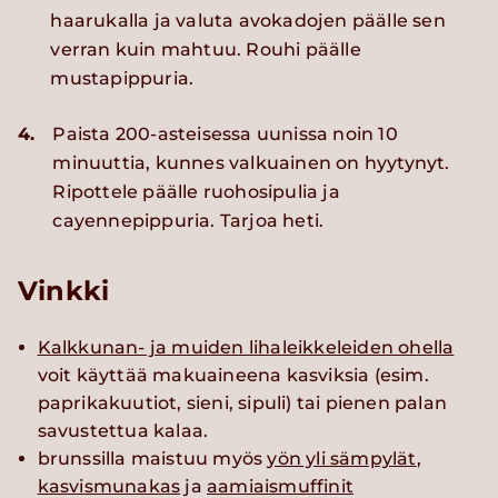
haarukalla ja valuta avokadojen päälle sen
verran kuin mahtuu. Rouhi päälle
mustapippuria.
4.
Paista 200-asteisessa uunissa noin 10
minuuttia, kunnes valkuainen on hyytynyt.
Ripottele päälle ruohosipulia ja
cayennepippuria. Tarjoa heti.
Vinkki
Kalkkunan- ja muiden lihaleikkeleiden ohella
voit käyttää makuaineena kasviksia (esim.
paprikakuutiot, sieni, sipuli) tai pienen palan
savustettua kalaa.
brunssilla maistuu myös
yön yli sämpylät
,
kasvismunakas
ja
aamiaismuffinit