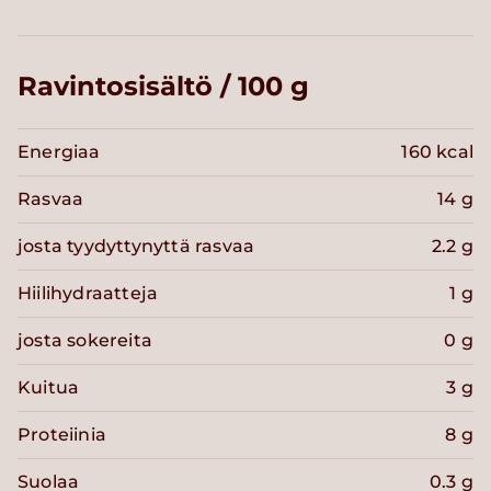
Ravintosisältö / 100 g
Energiaa
160 kcal
Rasvaa
14 g
josta tyydyttynyttä rasvaa
2.2 g
Hiilihydraatteja
1 g
josta sokereita
0 g
Kuitua
3 g
Proteiinia
8 g
Suolaa
0.3 g