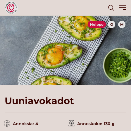
Helppo
G
M
Uuniavokadot
Annoksia:
4
Annoskoko:
130 g