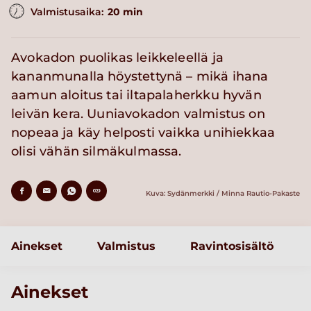
Valmistusaika:
20 min
Avokadon puolikas leikkeleellä ja
kananmunalla höystettynä – mikä ihana
aamun aloitus tai iltapalaherkku hyvän
leivän kera. Uuniavokadon valmistus on
nopeaa ja käy helposti vaikka unihiekkaa
olisi vähän silmäkulmassa.
Kuva: Sydänmerkki / Minna Rautio-Pakaste
Ainekset
Valmistus
Ravintosisältö
Ainekset