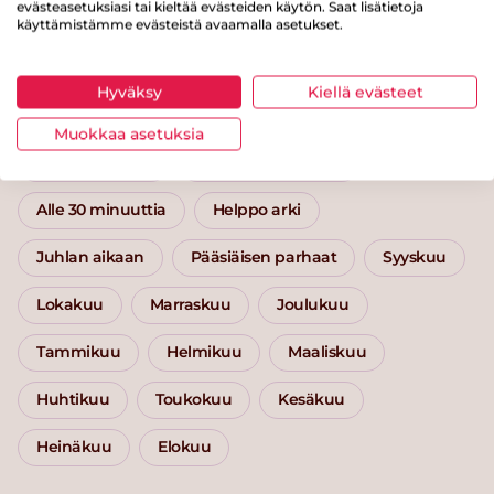
evästeasetuksiasi tai kieltää evästeiden käytön. Saat lisätietoja
käyttämistämme evästeistä avaamalla asetukset.
Kategoriat
Hyväksy
Kiellä evästeet
Pääruoat
Uuniruoat
Lisäkkeet
Muokkaa asetuksia
Kasvislisäkkeet
Marjat ja hedelmät
Alle 30 minuuttia
Helppo arki
Juhlan aikaan
Pääsiäisen parhaat
Syyskuu
Lokakuu
Marraskuu
Joulukuu
Tammikuu
Helmikuu
Maaliskuu
Huhtikuu
Toukokuu
Kesäkuu
Heinäkuu
Elokuu