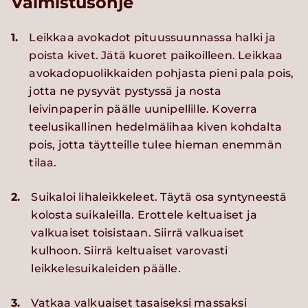
Valmistusohje
1.
Leikkaa avokadot pituussuunnassa halki ja
poista kivet. Jätä kuoret paikoilleen. Leikkaa
avokadopuolikkaiden pohjasta pieni pala pois,
jotta ne pysyvät pystyssä ja nosta
leivinpaperin päälle uunipellille. Koverra
teelusikallinen hedelmälihaa kiven kohdalta
pois, jotta täytteille tulee hieman enemmän
tilaa.
2.
Suikaloi lihaleikkeleet. Täytä osa syntyneestä
kolosta suikaleilla. Erottele keltuaiset ja
valkuaiset toisistaan. Siirrä valkuaiset
kulhoon. Siirrä keltuaiset varovasti
leikkelesuikaleiden päälle.
3.
Vatkaa valkuaiset tasaiseksi massaksi