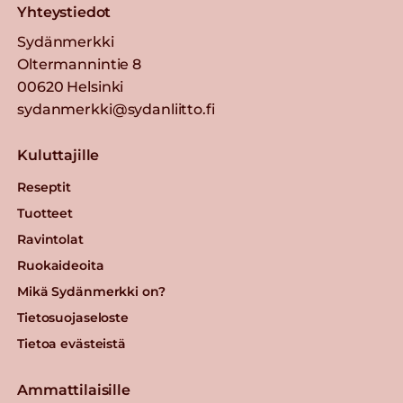
Yhteystiedot
Sydänmerkki
Oltermannintie 8
00620 Helsinki
sydanmerkki@sydanliitto.fi
Kuluttajille
Reseptit
Tuotteet
Ravintolat
Ruokaideoita
Mikä Sydänmerkki on?
Tietosuojaseloste
Tietoa evästeistä
Ammattilaisille