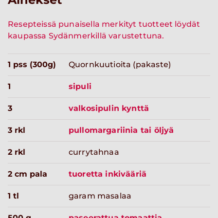
Resepteissä punaisella merkityt tuotteet löydät
kaupassa Sydänmerkillä varustettuna.
1 pss (300g)
Quornkuutioita (pakaste)
1
sipuli
3
valkosipulin kynttä
3 rkl
pullomargariinia tai öljyä
2 rkl
currytahnaa
2 cm pala
tuoretta inkivääriä
1 tl
garam masalaa
500 g
paseerattua tomaattia