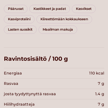
Pääruoat
Kastikkeet ja padat
Kasvikset
Kasviproteiini
Kiireettömään kokkaukseen
Lasten suosikit
Maailman makuja
Ravintosisältö / 100 g
Energiaa
110 kcal
Rasvaa
7 g
josta tyydyttynyttä rasvaa
1.4 g
Hiilihydraatteja
7 g