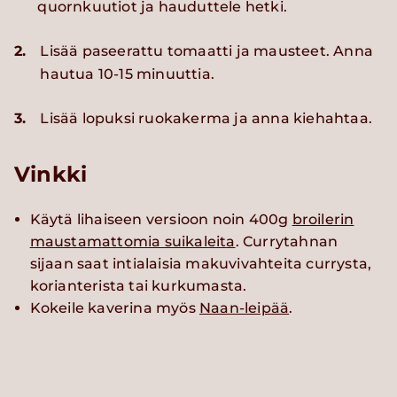
quornkuutiot ja hauduttele hetki.
2.
Lisää paseerattu tomaatti ja mausteet. Anna
hautua 10-15 minuuttia.
3.
Lisää lopuksi ruokakerma ja anna kiehahtaa.
Vinkki
Käytä lihaiseen versioon noin 400g
broilerin
maustamattomia suikaleita
. Currytahnan
sijaan saat intialaisia makuvivahteita currysta,
korianterista tai kurkumasta.
Kokeile kaverina myös
Naan-leipää
.