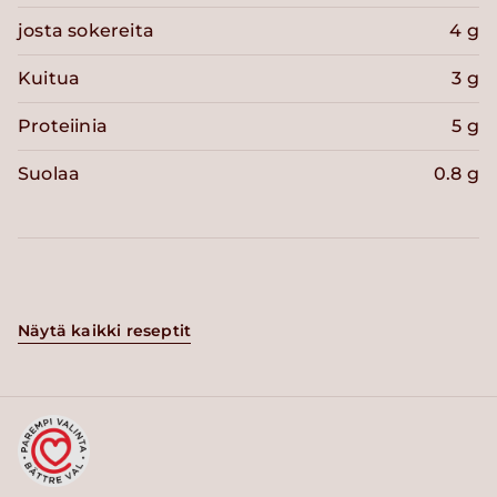
josta sokereita
4 g
Kuitua
3 g
Proteiinia
5 g
Suolaa
0.8 g
Näytä kaikki reseptit