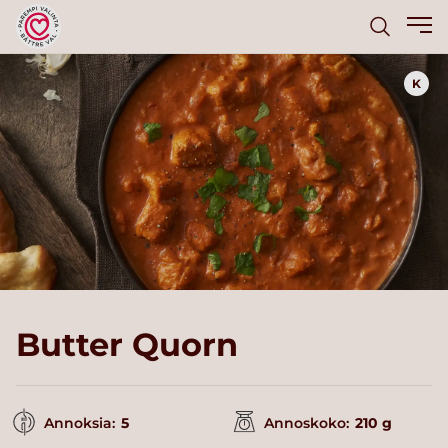
K
Butter Quorn
Annoksia:
5
Annoskoko:
210 g