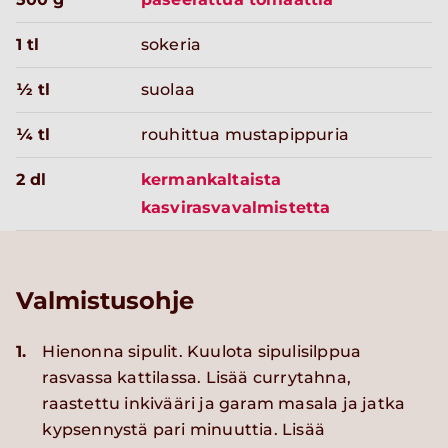
1 tl
sokeria
½ tl
suolaa
¼ tl
rouhittua mustapippuria
2 dl
kermankaltaista
kasvirasvavalmistetta
Valmistusohje
1.
Hienonna sipulit. Kuulota sipulisilppua
rasvassa kattilassa. Lisää currytahna,
raastettu inkivääri ja garam masala ja jatka
kypsennystä pari minuuttia. Lisää