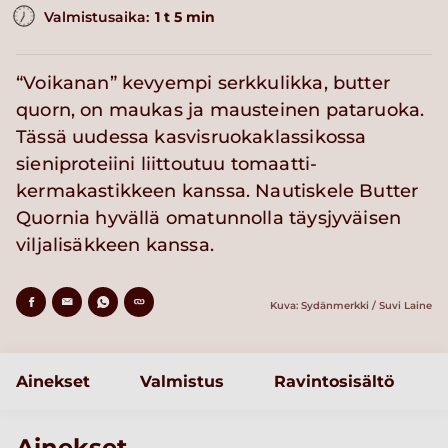
Valmistusaika:
1 t 5 min
“Voikanan” kevyempi serkkulikka, butter
quorn, on maukas ja mausteinen pataruoka.
Tässä uudessa kasvisruokaklassikossa
sieniproteiini liittoutuu tomaatti-
kermakastikkeen kanssa. Nautiskele Butter
Quornia hyvällä omatunnolla täysjyväisen
viljalisäkkeen kanssa.
Kuva: Sydänmerkki / Suvi Laine
Ainekset
Valmistus
Ravintosisältö
Ainekset