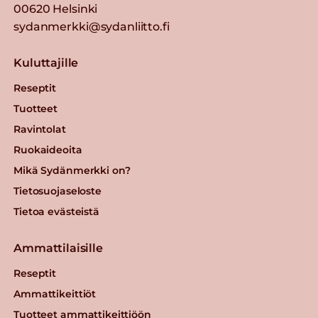
00620 Helsinki
sydanmerkki@sydanliitto.fi
Kuluttajille
Reseptit
Tuotteet
Ravintolat
Ruokaideoita
Mikä Sydänmerkki on?
Tietosuojaseloste
Tietoa evästeistä
Ammattilaisille
Reseptit
Ammattikeittiöt
Tuotteet ammattikeittiöön