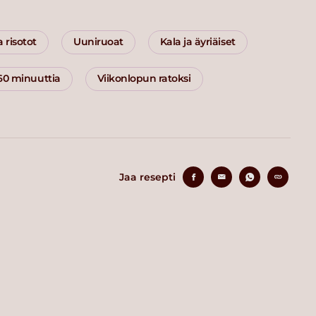
a risotot
Uuniruoat
Kala ja äyriäiset
 60 minuuttia
Viikonlopun ratoksi
Jaa resepti