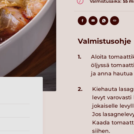
Valmistusaika:
55 m
Valmistusohje
1.
Aloita tomaatti
öljyssä tomaatt
ja anna hautua
2.
Kiehauta lasag
levyt varovasti
jokaiselle levyl
Jos lasagnelevy
Kaada tomaatti
siihen.