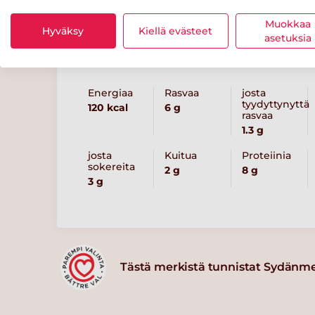
Muokkaa
Hyväksy
Kiellä evästeet
asetuksia
Ravintosisältö
/ 100 g
Energiaa
Rasvaa
josta
tyydyttynyttä
120 kcal
6 g
rasvaa
1.3 g
josta
Kuitua
Proteiinia
sokereita
2 g
8 g
3 g
Tästä merkistä tunnistat Sydänm