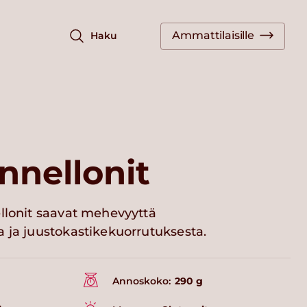
Ammattilaisille
Haku
nnellonit
ellonit saavat mehevyyttä
a ja juustokastikekuorrutuksesta.
Annoskoko:
290 g