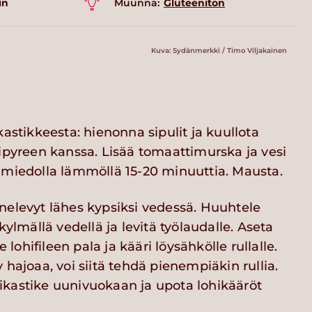
in
Muunna:
Gluteeniton
Kuva: Sydänmerkki / Timo Viljakainen
kastikkeesta: hienonna sipulit ja kuullota
ipyreen kanssa. Lisää tomaattimurska ja vesi
 miedolla lämmöllä 15-20 minuuttia. Mausta.
nelevyt lähes kypsiksi vedessä. Huuhtele
 kylmällä vedellä ja levitä työlaudalle. Aseta
le lohifileen pala ja kääri löysähkölle rullalle.
 hajoaa, voi siitä tehdä pienempiäkin rullia.
kastike uunivuokaan ja upota lohikääröt