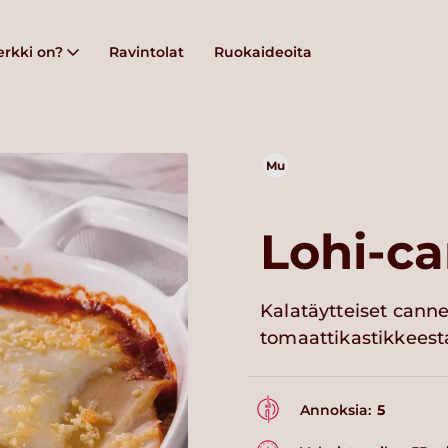
rkki on?
Ravintolat
Ruokaideoita
Mu
Lohi-ca
Kalatäytteiset cann
tomaattikastikkeest
Annoksia:
5