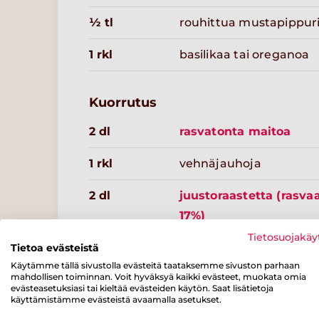
½ tl
rouhittua mustapippur
1 rkl
basilikaa tai oreganoa
Kuorrutus
2 dl
rasvatonta maitoa
1 rkl
vehnäjauhoja
2 dl
juustoraastetta (rasva
17%)
Tietosuojakäy
Tietoa evästeistä
Käytämme tällä sivustolla evästeitä taataksemme sivuston parhaan
mahdollisen toiminnan. Voit hyväksyä kaikki evästeet, muokata omia
evästeasetuksiasi tai kieltää evästeiden käytön. Saat lisätietoja
Resepteissä punaisella merkityt tuotteet löydät kaupass
käyttämistämme evästeistä avaamalla asetukset.
varustettuna.