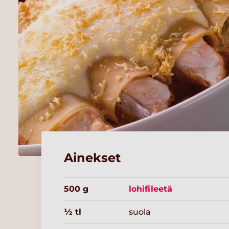
Ainekset
500 g
lohifileetä
½ tl
suola