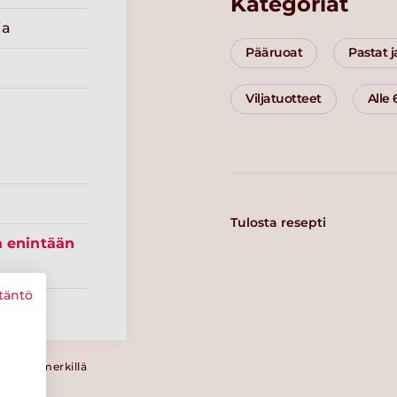
Kategoriat
ia
Pääruoat
Pastat j
Viljatuotteet
Alle
Tulosta resepti
a enintään
täntö
a Sydänmerkillä