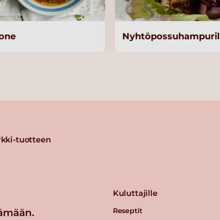
rone
Nyhtöpossuhampuril
kki-tuotteen
Kuluttajille
Reseptit
ämään.