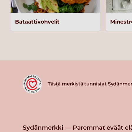
Bataattivohvelit
Minest
Tästä merkistä tunnistat Sydänmer
Sydänmerkki — Paremmat eväät el