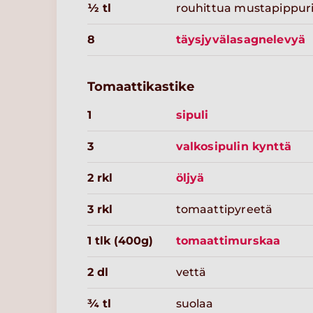
½ tl
rouhittua mustapippur
8
täysjyvälasagnelevyä
Tomaattikastike
1
sipuli
3
valkosipulin kynttä
2 rkl
öljyä
3 rkl
tomaattipyreetä
1 tlk (400g)
tomaattimurskaa
2 dl
vettä
¾ tl
suolaa