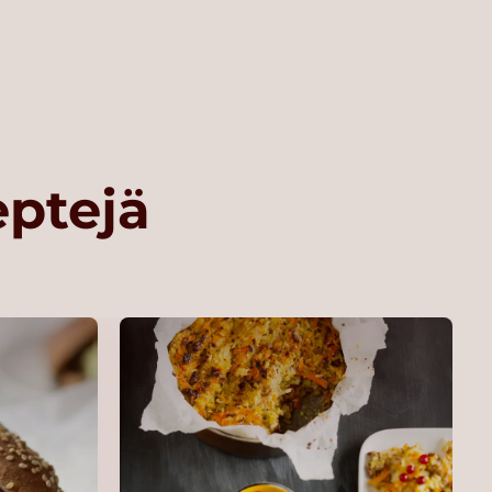
eptejä