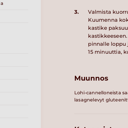
ia
3.
Valmista kuorr
Kuumenna koko 
kastike paksuu
kastikkeeseen. 
pinnalle loppu 
15 minuuttia, k
Muunnos
Lohi-cannelloneista sa
lasagnelevyt gluteenit