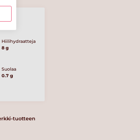
Hiilihydraatteja
8 g
Suolaa
0.7 g
erkki-tuotteen