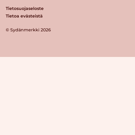
Tietosuojaseloste
Tietoa evästeistä
© Sydänmerkki 2026