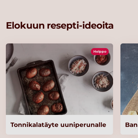
Elokuun resepti-ideoita
Helppo
Tonnikalatäyte uuniperunalle
Ban