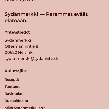
Sydänmerkki — Paremmat eväät
elämään.
Yhteystiedot
Sydänmerkki
Oltermannintie 8
00620 Helsinki
sydanmerkki@sydanliitto.fi
Kuluttajille
Reseptit
Tuotteet
Ravintolat
Ruokaideoita
Mikä Sydänmerkki on?