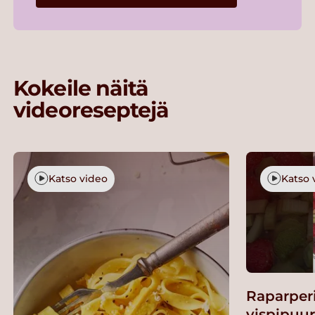
Kokeile näitä
videoreseptejä
Katso video
Katso 
Raparper
vispipuu