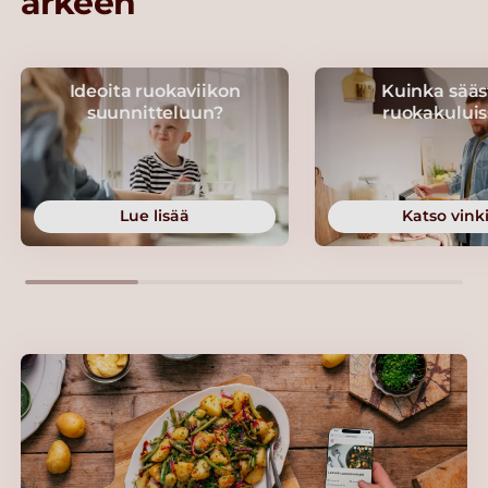
arkeen
Ideoita ruokaviikon
Kuinka sääs
suunnitteluun?
ruokakuluis
Lue lisää
Katso vinki