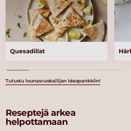
Quesadillat
Här
Tutustu lounasruokailijan ideapankkiin!
Reseptejä arkea
helpottamaan