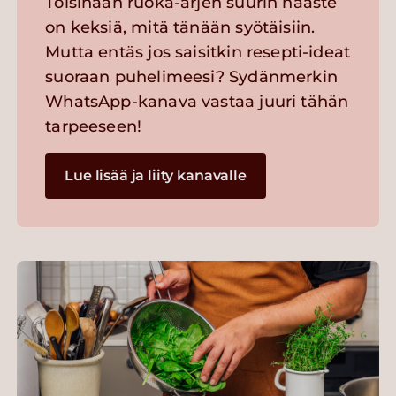
Toisinaan ruoka-arjen suurin haaste
on keksiä, mitä tänään syötäisiin.
Mutta entäs jos saisitkin resepti-ideat
suoraan puhelimeesi? Sydänmerkin
WhatsApp-kanava vastaa juuri tähän
tarpeeseen!
Lue lisää ja liity kanavalle