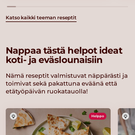
Katso kaikki teeman reseptit
Nappaa tästä helpot ideat
koti- ja eväslounaisiin
Nämä reseptit valmistuvat näppärästi ja
toimivat sekä pakattuna eväänä että
etätyöpäivän ruokatauolla!
Helppo