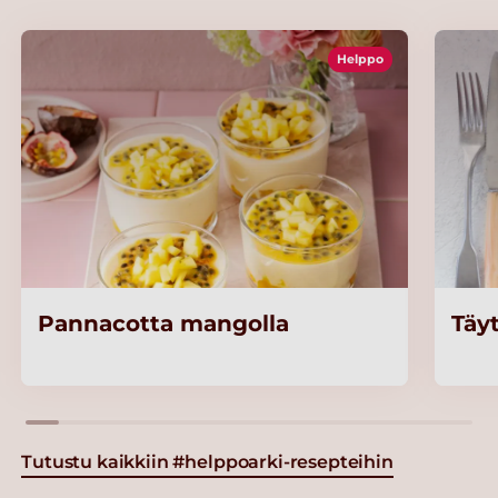
Helppo
Pannacotta mangolla
Täyt
Tutustu kaikkiin #helppoarki-resepteihin