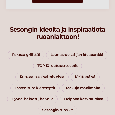
Sesongin ideoita ja inspiraatiota
ruoanlaittoon!
Parasta grillistä!
Lounasruokailijan ideapankki
TOP 10 -uutuusreseptit
Ruokaa puolivalmisteista
Keittopäivä
Lasten suosikkireseptit
Makuja maailmalta
Hyvää, helposti, halvalla
Helppoa kasvisruokaa
Sesongin suosikit