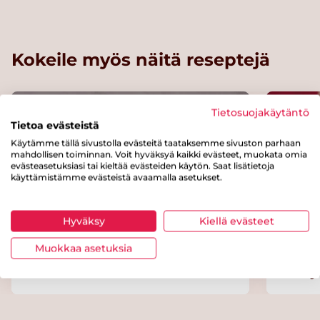
Kokeile myös näitä reseptejä
Tietosuojakäytäntö
Tietoa evästeistä
Käytämme tällä sivustolla evästeitä taataksemme sivuston parhaan
mahdollisen toiminnan. Voit hyväksyä kaikki evästeet, muokata omia
evästeasetuksiasi tai kieltää evästeiden käytön. Saat lisätietoja
käyttämistämme evästeistä avaamalla asetukset.
Hyväksy
Kiellä evästeet
Muokkaa asetuksia
Viikunakakku
Punaj