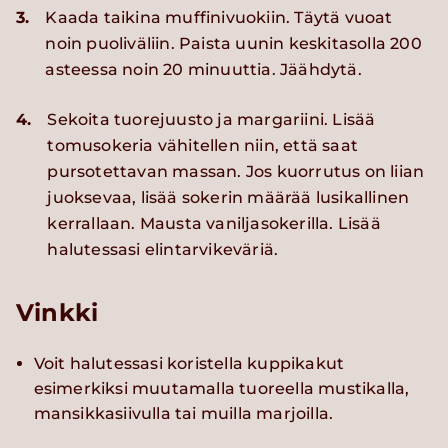
3.
Kaada taikina muffinivuokiin. Täytä vuoat
noin puoliväliin. Paista uunin keskitasolla 200
asteessa noin 20 minuuttia. Jäähdytä.
4.
Sekoita tuorejuusto ja margariini. Lisää
tomusokeria vähitellen niin, että saat
pursotettavan massan. Jos kuorrutus on liian
juoksevaa, lisää sokerin määrää lusikallinen
kerrallaan. Mausta vaniljasokerilla. Lisää
halutessasi elintarvikeväriä.
Vinkki
Voit halutessasi koristella kuppikakut
esimerkiksi muutamalla tuoreella mustikalla,
mansikkasiivulla tai muilla marjoilla.