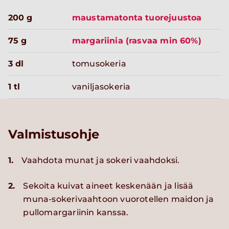
200 g
maustamatonta tuorejuustoa
75 g
margariinia (rasvaa min 60%)
3 dl
tomusokeria
1 tl
vaniljasokeria
Valmistusohje
1.
Vaahdota munat ja sokeri vaahdoksi.
2.
Sekoita kuivat aineet keskenään ja lisää
muna-sokerivaahtoon vuorotellen maidon ja
pullomargariinin kanssa.