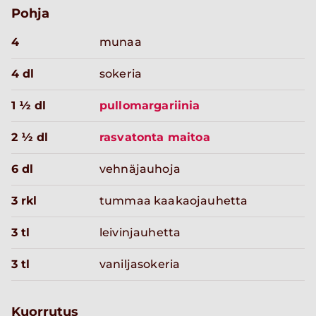
Pohja
4
munaa
4 dl
sokeria
1 ½ dl
pullomargariinia
2 ½ dl
rasvatonta maitoa
6 dl
vehnäjauhoja
3 rkl
tummaa kaakaojauhetta
3 tl
leivinjauhetta
3 tl
vaniljasokeria
Kuorrutus