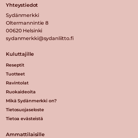
Yhteystiedot
Sydänmerkki
Oltermannintie 8
00620 Helsinki
sydanmerkki@sydanliitto.fi
Kuluttajille
Reseptit
Tuotteet
Ravintolat
Ruokaideoita
Mikä Sydänmerkki on?
Tietosuojaseloste
Tietoa evästeistä
Ammattilaisille