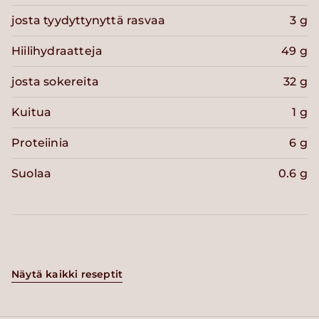
josta tyydyttynyttä rasvaa
3 g
Hiilihydraatteja
49 g
josta sokereita
32 g
Kuitua
1 g
Proteiinia
6 g
Suolaa
0.6 g
Näytä kaikki reseptit