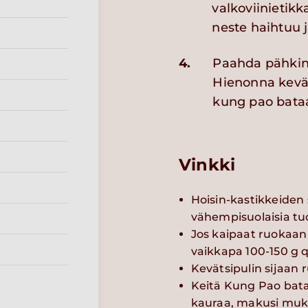
valkoviinietikk
neste haihtuu j
4.
Paahda pähkin
Hienonna keväts
kung pao bataa
Vinkki
Hoisin-kastikkeiden 
vähempisuolaisia tuo
Jos kaipaat ruokaan
vaikkapa 100-150 g q
Kevätsipulin sijaan r
Keitä Kung Pao bataat
kauraa, makusi muka