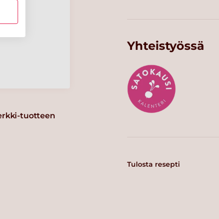
0.9 g
Yhteistyössä
erkki-tuotteen
Tulosta resepti