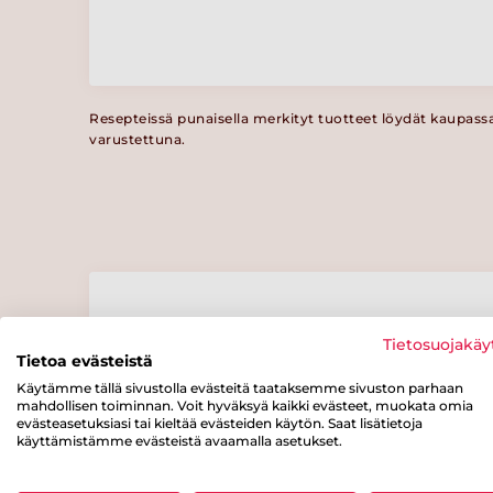
Resepteissä punaisella merkityt tuotteet löydät kaupass
varustettuna.
Ravintosisältö
/ 100 g
Tietosuojakäy
Tietoa evästeistä
Käytämme tällä sivustolla evästeitä taataksemme sivuston parhaan
Energiaa
Rasvaa
josta
mahdollisen toiminnan. Voit hyväksyä kaikki evästeet, muokata omia
tyydyttynyttä
122 kcal
2 g
evästeasetuksiasi tai kieltää evästeiden käytön. Saat lisätietoja
rasvaa
käyttämistämme evästeistä avaamalla asetukset.
0.5 g
josta
Kuitua
Proteiinia