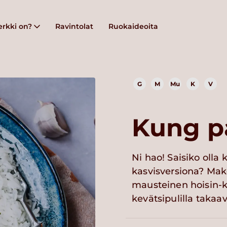
rkki on?
Ravintolat
Ruokaideoita
G
M
Mu
K
V
Kung pa
Ni hao! Saisiko olla
kasvisversiona? Mako
mausteinen hoisin-ka
kevätsipulilla taka