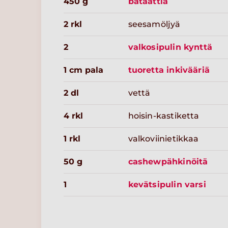
450 g
bataattia
2 rkl
seesamöljyä
2
valkosipulin kynttä
1 cm pala
tuoretta inkivääriä
2 dl
vettä
4 rkl
hoisin-kastiketta
1 rkl
valkoviinietikkaa
50 g
cashewpähkinöitä
1
kevätsipulin varsi