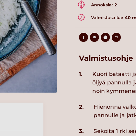
Annoksia:
2
Valmistusaika:
40 m
Valmistusohje
1.
Kuori bataatti 
öljyä pannulla 
noin kymmenen m
2.
Hienonna valkos
pannulle ja jat
3.
Sekoita 1 rkl se