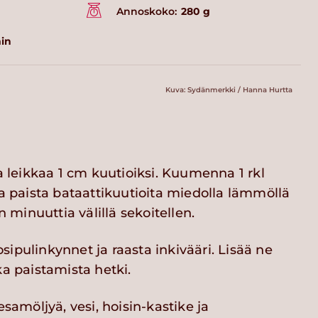
Annoskoko:
280 g
in
Kuva: Sydänmerkki / Hanna Hurtta
ja leikkaa 1 cm kuutioiksi. Kuumenna 1 rkl
ja paista bataattikuutioita miedolla lämmöllä
inuuttia välillä sekoitellen.
ipulinkynnet ja raasta inkivääri. Lisää ne
ka paistamista hetki.
esamöljyä, vesi, hoisin-kastike ja