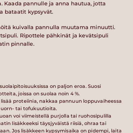
a. Kaada pannulle ja anna hautua, jotta
a bataatit kypsyvät.
öitä kuivalla pannulla muutama minuutti.
ipuli. Ripottele pähkinät ja kevätsipuli
tin pinnalle.
suolaipitoisuuksissa on paljon eroa. Suosi
tteita, joissa on suolaa noin 4 %.
 lisää proteiinia, nakkaa pannuun loppuvaiheessa
uorn- tai tofukuutioita.
uoan voi viimeistellä purjolla tai ruohosipulilla
in lisäkkeeksi täysjyväistä riisiä, ohraa tai
an. Jos lisäkkeen kypsymisaika on pidempi, laita