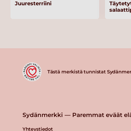
Juuresterriini
Täytetyt
salaatti
Tästä merkistä tunnistat Sydänmer
Sydänmerkki — Paremmat eväät el
Yhteystiedot