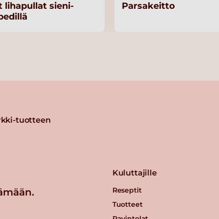
 lihapullat sieni-
Parsakeitto
pedillä
kki-tuotteen
Kuluttajille
Reseptit
ämään.
Tuotteet
Ravintolat