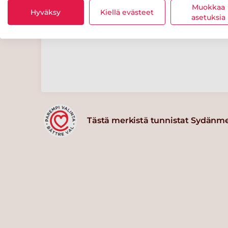
sokereita
Muokkaa
2 g
3 g
Hyväksy
Kiellä evästeet
5 g
asetuksia
Tästä merkistä tunnistat Sydänm