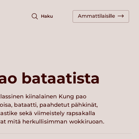
Ammattilaisille
Haku
o bataatista
 klassinen kiinalainen Kung pao
isa, bataatti, paahdetut pähkinät,
stike sekä viimeistely rapsakalla
avat mitä herkullisimman wokkiruoan.