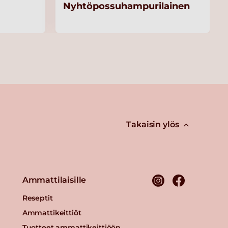
Nyhtöpossuhampurilainen
Takaisin ylös
Ammattilaisille
Reseptit
Ammattikeittiöt
Tuotteet ammattikeittiöön