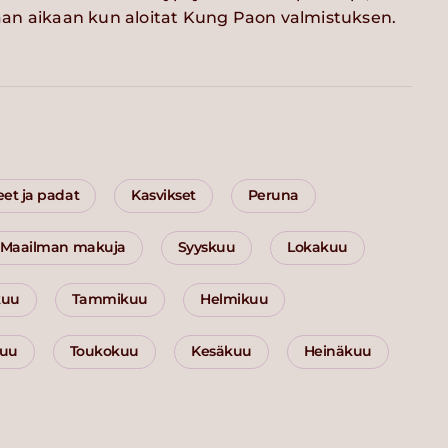
an aikaan kun aloitat Kung Paon valmistuksen.
eet ja padat
Kasvikset
Peruna
Maailman makuja
Syyskuu
Lokakuu
kuu
Tammikuu
Helmikuu
kuu
Toukokuu
Kesäkuu
Heinäkuu