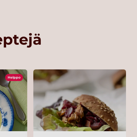
eptejä
Helppo