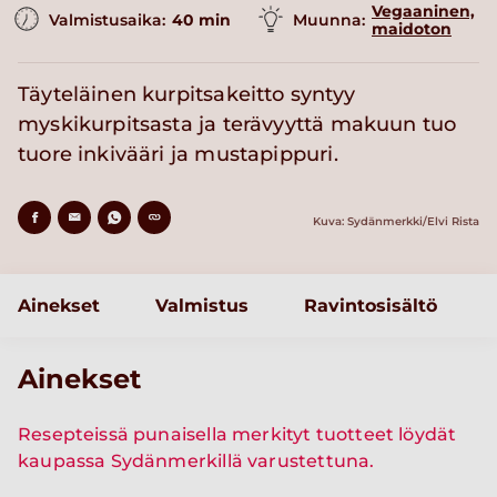
Vegaaninen,
Valmistusaika:
40 min
Muunna:
maidoton
Täyteläinen kurpitsakeitto syntyy
myskikurpitsasta ja terävyyttä makuun tuo
tuore inkivääri ja mustapippuri.
Kuva: Sydänmerkki/Elvi Rista
Ainekset
Valmistus
Ravintosisältö
Ainekset
Resepteissä punaisella merkityt tuotteet löydät
kaupassa Sydänmerkillä varustettuna.