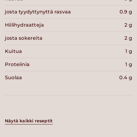
josta tyydyttynyttä rasvaa
0.9 g
Hiilihydraatteja
2 g
josta sokereita
2 g
Kuitua
1 g
Proteiinia
1 g
Suolaa
0.4 g
Näytä kaikki reseptit