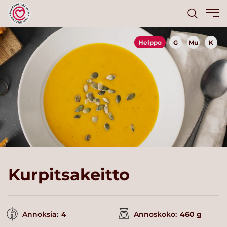
Helppo
G
Mu
K
Kurpitsakeitto
Annoksia:
4
Annoskoko:
460 g