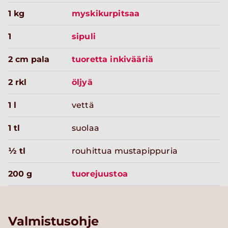
1 kg
myskikurpitsaa
1
sipuli
2 cm pala
tuoretta inkivääriä
2 rkl
öljyä
1 l
vettä
1 tl
suolaa
½ tl
rouhittua mustapippuria
200 g
tuorejuustoa
Valmistusohje