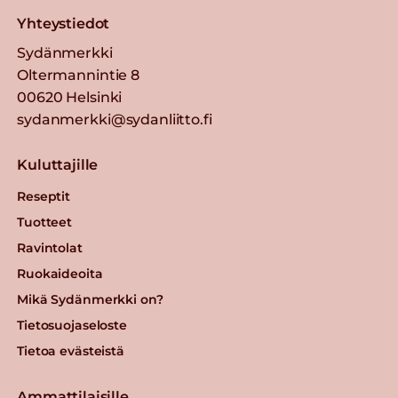
Yhteystiedot
Sydänmerkki
Oltermannintie 8
00620 Helsinki
sydanmerkki@sydanliitto.fi
Kuluttajille
Reseptit
Tuotteet
Ravintolat
Ruokaideoita
Mikä Sydänmerkki on?
Tietosuojaseloste
Tietoa evästeistä
Ammattilaisille