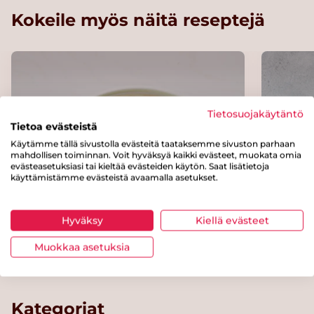
Kokeile myös näitä reseptejä
Tietosuojakäytäntö
Tietoa evästeistä
Käytämme tällä sivustolla evästeitä taataksemme sivuston parhaan
mahdollisen toiminnan. Voit hyväksyä kaikki evästeet, muokata omia
evästeasetuksiasi tai kieltää evästeiden käytön. Saat lisätietoja
käyttämistämme evästeistä avaamalla asetukset.
Hyväksy
Kiellä evästeet
Bataatti-inkivääri-sosekeitto
Ruusuk
sisko
Muokkaa asetuksia
Kategoriat