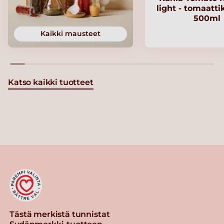
light - tomaatt
500ml
Kaikki mausteet
Katso kaikki tuotteet
Tästä merkistä tunnistat