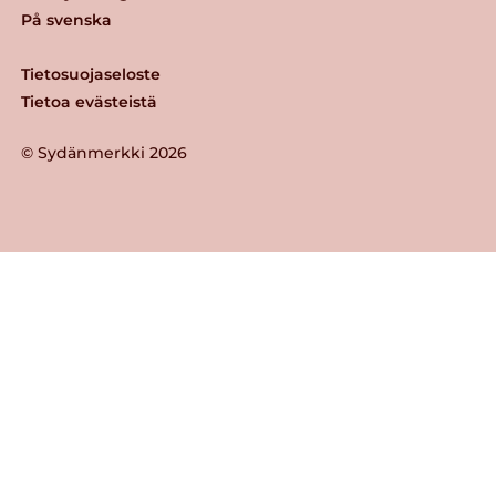
På svenska
Tietosuojaseloste
Tietoa evästeistä
© Sydänmerkki 2026