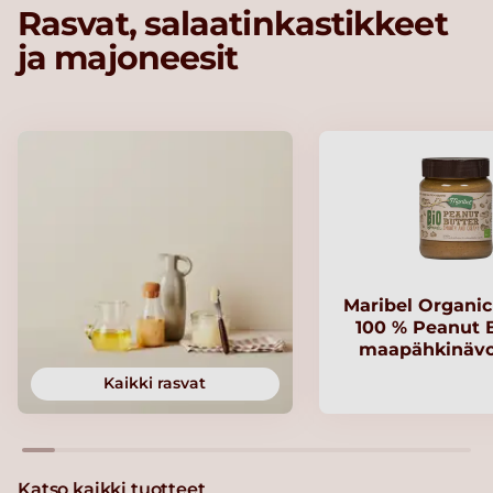
Rasvat, salaatinkastikkeet
ja majoneesit
Maribel Organi
100 % Peanut B
maapähkinävo
Kaikki rasvat
Katso kaikki tuotteet