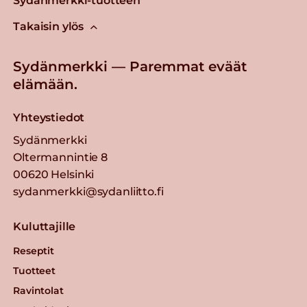
Sydänmerkki-tuotteen
Takaisin ylös
Sydänmerkki — Paremmat eväät
elämään.
Yhteystiedot
Sydänmerkki
Oltermannintie 8
00620 Helsinki
sydanmerkki@sydanliitto.fi
Kuluttajille
Reseptit
Tuotteet
Ravintolat