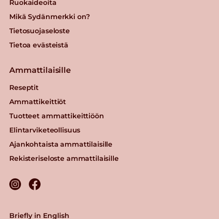
Ruokaideoita
Mikä Sydänmerkki on?
Tietosuojaseloste
Tietoa evästeistä
Ammattilaisille
Reseptit
Ammattikeittiöt
Tuotteet ammattikeittiöön
Elintarviketeollisuus
Ajankohtaista ammattilaisille
Rekisteriseloste ammattilaisille
Briefly in English