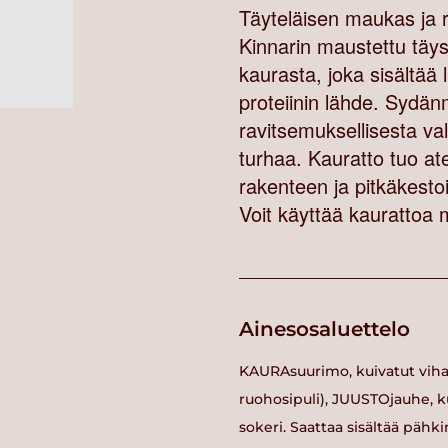
Täyteläisen maukas ja rav
Kinnarin maustettu täy
kaurasta, joka sisältää
proteiinin lähde. Sydä
ravitsemuksellisesta 
turhaa. Kauratto tuo at
rakenteen ja pitkäkestoi
Voit käyttää kaurattoa 
Ainesosaluettelo
KAURAsuurimo, kuivatut vihan
ruohosipuli), JUUSTOjauhe, kui
sokeri. Saattaa sisältää pähki