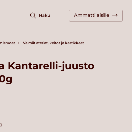
Ammattilaisille
Haku
misruoat
Valmiit ateriat, keitot ja kastikkeet
a Kantarelli-juusto
20g
la