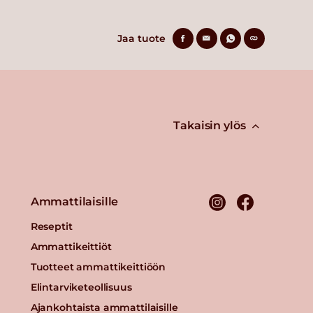
Jaa tuote
Takaisin ylös
Ammattilaisille
Reseptit
Ammattikeittiöt
Tuotteet ammattikeittiöön
Elintarviketeollisuus
Ajankohtaista ammattilaisille