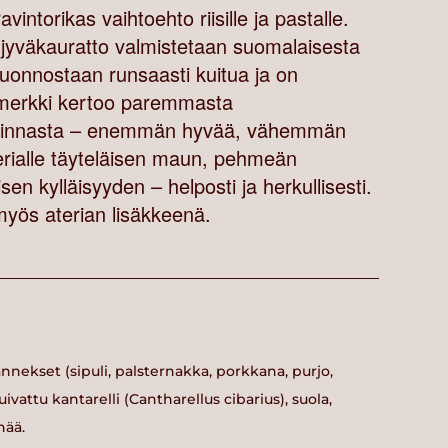
intorikas vaihtoehto riisille ja pastalle.
sjyväkauratto valmistetaan suomalaisesta
 luonnostaan runsaasti kuitua ja on
nmerkki kertoo paremmasta
valinnasta – enemmän hyvää, vähemmän
erialle täyteläisen maun, pehmeän
sen kylläisyyden – helposti ja herkullisesti.
myös aterian lisäkkeenä.
nekset (sipuli, palsternakka, porkkana, purjo,
vattu kantarelli (Cantharellus cibarius), suola,
nää.