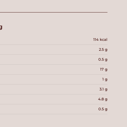
g
114 kcal
2.5 g
0.5 g
17 g
1 g
3.1 g
4.8 g
0.5 g