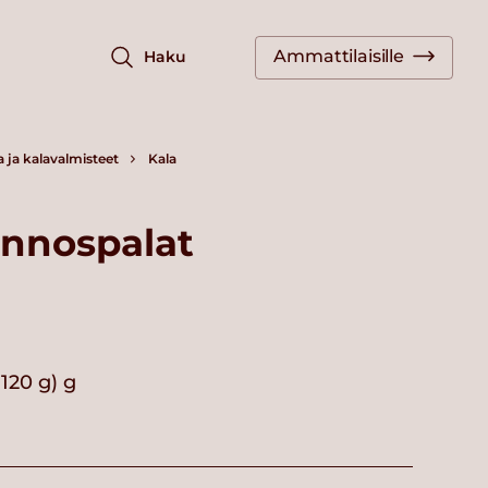
Ammattilaisille
Haku
a ja kalavalmisteet
Kala
annospalat
120 g) g