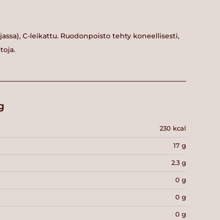
rjassa), C-leikattu. Ruodonpoisto tehty koneellisesti,
otoja.
g
230 kcal
17 g
2.3 g
0 g
0 g
0 g