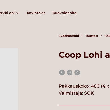
rkki on?
Ravintolat
Ruokaideoita
Sydänmerkki
Tuotteet
Kal
Coop Lohi 
L
M
G
Pakkauskoko: 480 (4 x 
Valmistaja:
SOK