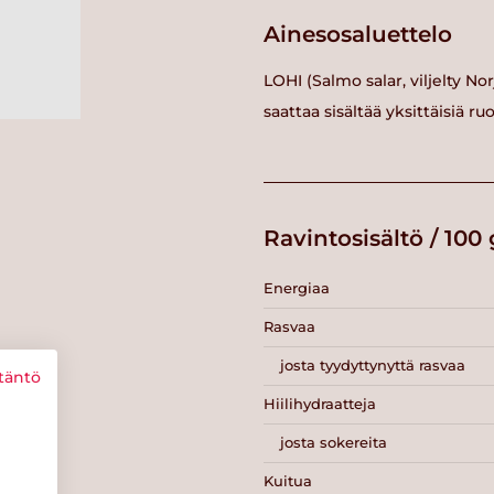
Ainesosaluettelo
LOHI (Salmo salar, viljelty No
saattaa sisältää yksittäisiä ru
Ravintosisältö / 100 
Energiaa
Rasvaa
josta tyydyttynyttä rasvaa
täntö
Hiilihydraatteja
josta sokereita
Kuitua