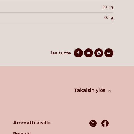
20.1 g
0.1 g
Jaa tuote
Takaisin ylös
Ammattilaisille
Reseptit