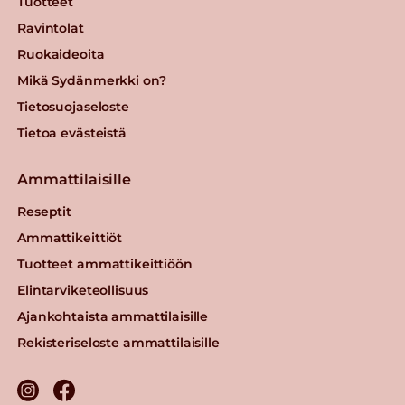
Tuotteet
Ravintolat
Ruokaideoita
Mikä Sydänmerkki on?
Tietosuojaseloste
Tietoa evästeistä
Ammattilaisille
Reseptit
Ammattikeittiöt
Tuotteet ammattikeittiöön
Elintarviketeollisuus
Ajankohtaista ammattilaisille
Rekisteriseloste ammattilaisille