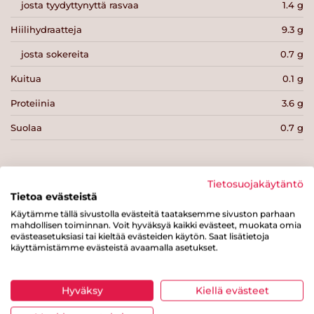
josta tyydyttynyttä rasvaa
1.4 g
Hiilihydraatteja
9.3 g
josta sokereita
0.7 g
Kuitua
0.1 g
Proteiinia
3.6 g
Suolaa
0.7 g
Tietosuojakäytäntö
Tietoa evästeistä
Tulosta sivu
Jaa tuote
Käytämme tällä sivustolla evästeitä taataksemme sivuston parhaan
mahdollisen toiminnan. Voit hyväksyä kaikki evästeet, muokata omia
evästeasetuksiasi tai kieltää evästeiden käytön. Saat lisätietoja
käyttämistämme evästeistä avaamalla asetukset.
Hyväksy
Kiellä evästeet