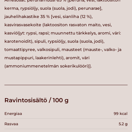
Ainesosat: perunamuusi 65 % [peruna, vesi, laktoositon
kerma, rypsiöljy, suola (suola, jodi), perunarae],
jauhelihakastike 35 % [vesi, sianliha (12 %),
kasvirasvasekoite (laktoositon rasvaton maito, vesi,
kasviöljyt: rypsi, rapsi; muunnettu tärkkelys, aromi, väri:
karotenoidit), sipuli, rypsiöljy, suola (suola, jodi),
tomaattipyree, valkosipuli, mausteet (mauste-, valko- ja
mustapippuri, laakerinlehti), aromit, väri
(ammoniummenetelmän sokerikulööri)].
Ravintosisältö / 100 g
Energiaa
99 kcal
Rasvaa
5.2 g