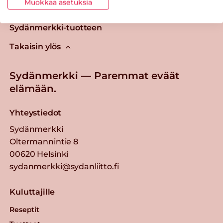
Muokkaa asetuksia
Tästä merkistä tunnistat
Sydänmerkki-tuotteen
Takaisin ylös
Sydänmerkki — Paremmat eväät
elämään.
Yhteystiedot
Sydänmerkki
Oltermannintie 8
00620 Helsinki
sydanmerkki@sydanliitto.fi
Kuluttajille
Reseptit