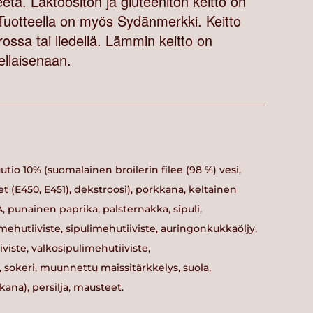
leetä. Laktoositon ja gluteeniton keitto on
Tuotteella on myös Sydänmerkki. Keitto
ossa tai liedellä. Lämmin keitto on
ellaisenaan.
uutio 10% (suomalainen broilerin filee (98 %) vesi,
eet (E450, E451), dekstroosi), porkkana, keltainen
 punainen paprika, palsternakka, sipuli,
mehutiiviste, sipulimehutiiviste, auringonkukkaöljy,
viste, valkosipulimehutiiviste,
sokeri, muunnettu maissitärkkelys, suola,
kana), persilja, mausteet.