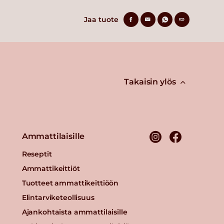
Jaa tuote
Takaisin ylös
Ammattilaisille
Reseptit
Ammattikeittiöt
Tuotteet ammattikeittiöön
Elintarviketeollisuus
Ajankohtaista ammattilaisille