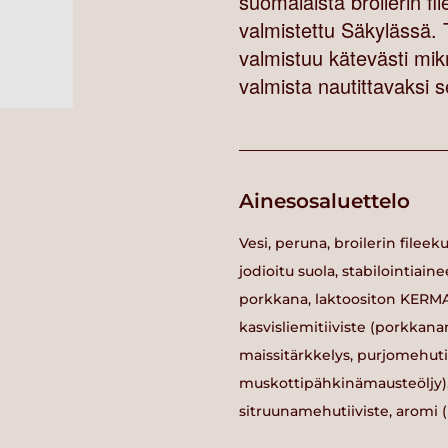
suomalaista broilerin fi
valmistettu Säkylässä. 
valmistuu kätevästi mikr
valmista nautittavaksi s
Ainesosaluettelo
Vesi, peruna, broilerin fileek
jodioitu suola, stabilointiain
porkkana, laktoositon KERMA,
kasvisliemitiiviste (porkkana
maissitärkkelys, purjomehutii
muskottipähkinämausteöljy), 
sitruunamehutiiviste, aromi (