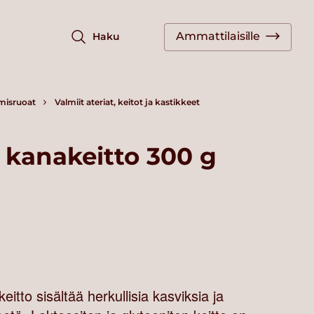
Ammattilaisille
Haku
misruoat
Valmiit ateriat, keitot ja kastikkeet
 kanakeitto 300 g
itto sisältää herkullisia kasviksia ja