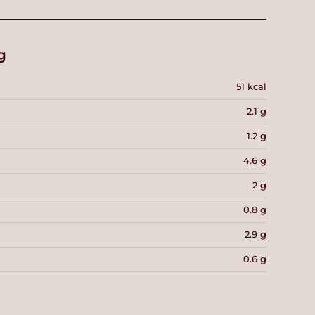
g
51 kcal
2.1 g
1.2 g
4.6 g
2 g
0.8 g
2.9 g
0.6 g