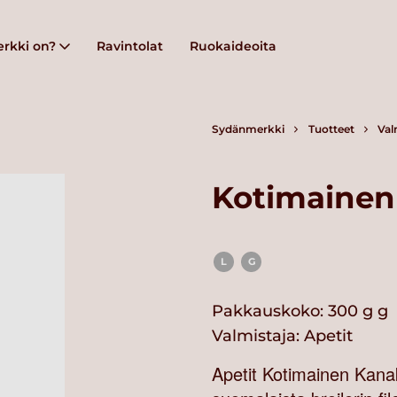
rkki on?
Ravintolat
Ruokaideoita
Sydänmerkki
Tuotteet
Val
Kotimainen
L
G
Pakkauskoko: 300 g g
Valmistaja:
Apetit
Apetit Kotimainen Kanake