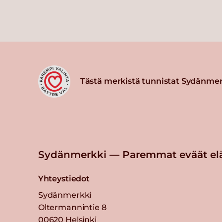
Tästä merkistä tunnistat Sydänmer
Sydänmerkki — Paremmat eväät el
Yhteystiedot
Sydänmerkki
Oltermannintie 8
00620 Helsinki