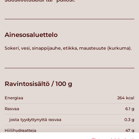
Ainesosaluettelo
Sokeri, vesi, sinappijauhe, etikka, mausteuute (kurkuma).
Ravintosisältö / 100 g
Energiaa
264 kcal
Rasvaa
6.1 g
josta tyydyttynyttä rasvaa
0.3 g
Hiilihydraatteja
47 g