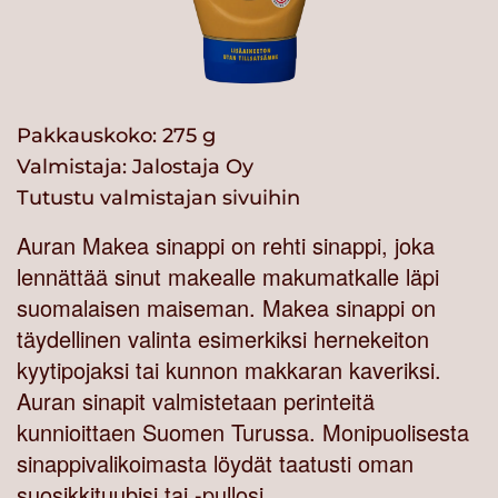
Pakkauskoko: 275 g
Valmistaja:
Jalostaja Oy
Tutustu valmistajan sivuihin
Auran Makea sinappi on rehti sinappi, joka
lennättää sinut makealle makumatkalle läpi
suomalaisen maiseman. Makea sinappi on
täydellinen valinta esimerkiksi hernekeiton
kyytipojaksi tai kunnon makkaran kaveriksi.
Auran sinapit valmistetaan perinteitä
kunnioittaen Suomen Turussa. Monipuolisesta
sinappivalikoimasta löydät taatusti oman
suosikkituubisi tai -pullosi.