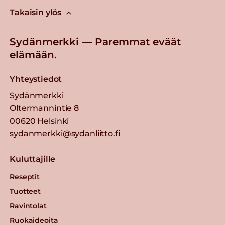
Takaisin ylös
Sydänmerkki — Paremmat eväät
elämään.
Yhteystiedot
Sydänmerkki
Oltermannintie 8
00620 Helsinki
sydanmerkki@sydanliitto.fi
Kuluttajille
Reseptit
Tuotteet
Ravintolat
Ruokaideoita