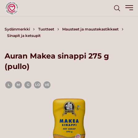
Sydänmerkki
Tuotteet
Mausteet ja maustekastikkeet
Sinapit ja ketsupit
Auran Makea sinappi 275 g
(pullo)
L
M
G
LO
VE