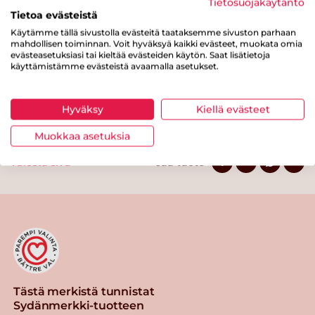
Tietosuojakäytäntö
josta sokereita
42 g
Tietoa evästeistä
Kuitua
2.2 g
Käytämme tällä sivustolla evästeitä taataksemme sivuston parhaan
mahdollisen toiminnan. Voit hyväksyä kaikki evästeet, muokata omia
Proteiinia
4.6 g
evästeasetuksiasi tai kieltää evästeiden käytön. Saat lisätietoja
käyttämistämme evästeistä avaamalla asetukset.
Suolaa
0 g
Hyväksy
Kiellä evästeet
Muokkaa asetuksia
Tulosta sivu
Jaa tuote
Tästä merkistä tunnistat
Sydänmerkki-tuotteen