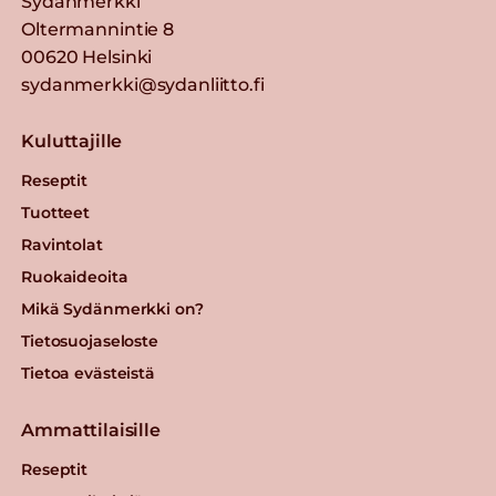
Sydänmerkki
Oltermannintie 8
00620 Helsinki
sydanmerkki@sydanliitto.fi
Kuluttajille
Reseptit
Tuotteet
Ravintolat
Ruokaideoita
Mikä Sydänmerkki on?
Tietosuojaseloste
Tietoa evästeistä
Ammattilaisille
Reseptit