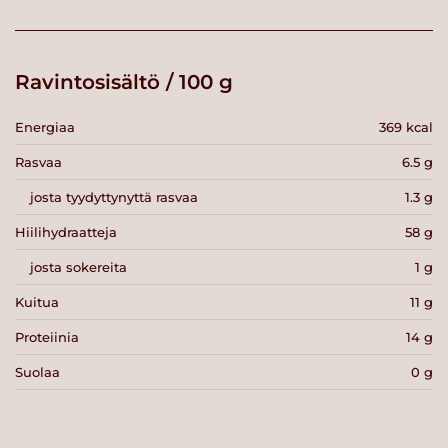
Ravintosisältö / 100 g
Energiaa
369 kcal
Rasvaa
6.5 g
josta tyydyttynyttä rasvaa
1.3 g
Hiilihydraatteja
58 g
josta sokereita
1 g
Kuitua
11 g
Proteiinia
14 g
Suolaa
0 g