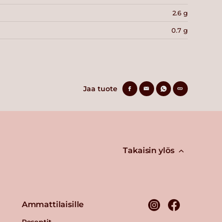
2.6 g
0.7 g
Jaa tuote
Takaisin ylös
Ammattilaisille