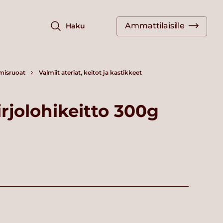
Ammattilaisille
Haku
misruoat
Valmiit ateriat, keitot ja kastikkeet
rjolohikeitto 300g