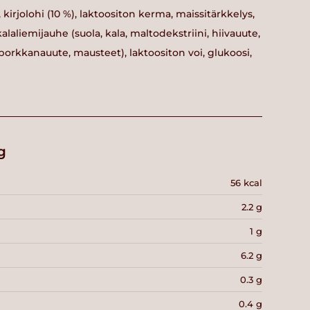
, kirjolohi (10 %), laktoositon kerma, maissitärkkelys,
li, kalaliemijauhe (suola, kala, maltodekstriini, hiivauute,
jo, porkkanauute, mausteet), laktoositon voi, glukoosi,
g
56 kcal
2.2 g
1 g
6.2 g
0.3 g
0.4 g