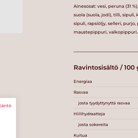
Ainesosat: vesi, peruna (31 %)
suola (suola, jodi), tilli, sipu
sipuli, rapsiöljy, selleri, pur
maustepippuri, valkopippuri.
Ravintosisältö / 100 
Energiaa
Rasvaa
josta tyydyttynyttä rasvaa
täntö
Hiilihydraatteja
josta sokereita
Kuitua